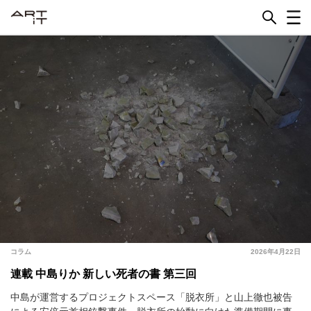
Skip
to
content
レビュー
コラム
2025年12月23日
2026年6月8日
コラム
2026年4月22日
ねじれた実験室と世界の味わい──笹本晃 ラボラトリー
連載 中島りか 新しい死者の書 第二回
連載 中島りか 新しい死者の書 第三回
昨年、東京都現代美術館で開かれた「笹本晃 ラボラトリー」。
現代における生と死の概念を手がかりに、西洋における安楽死制
中島が運営するプロジェクトスペース「脱衣所」と山上徹也被告