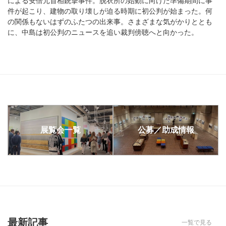
約20年にわたり造形とパフォーマンスの関係を探求してきた笹本
度への関心を深めるアーティストの中島りか。海外のレジデンス
による安倍元首相銃撃事件。脱衣所の始動に向けた準備期間に事
の独自の実践を、キュレーターの飯岡陸とダンス研究／編集者の
での「安楽死」に関するリサーチをまとめ、作品化すると同時
件が起こり、建物の取り壊しが迫る時期に初公判が始まった。何
白尾芽が、同展の英題で並置された「生活」（ライフ）と「実験
に、中島が経験する家族の死、そして、スマホ越しに届くパレス
の関係もないはずのふたつの出来事。さまざまな気がかりととも
室」（ラボラトリー）の関係から考察していく。笹本の同名個展
チナ・ガザ地区からのニュース。リサーチや制作の継続を悩みな
に、中島は初公判のニュースを追い裁判傍聴へと向かった。
は7月中旬より国立国際美術館でも開催。
がら、それでもなお「死」というテーマに向き合い続けることと
は。
展覧会一覧
公募／助成情報
最新記事
一覧で見る