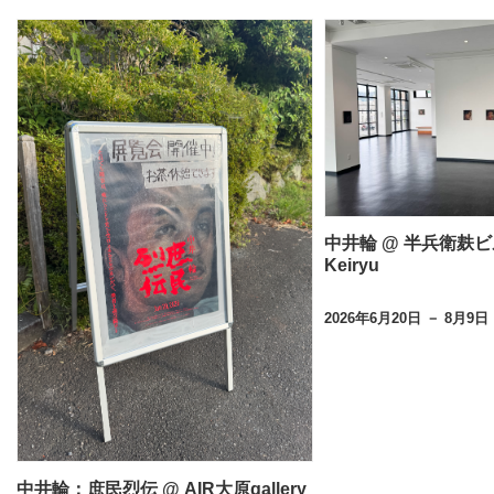
中井輪 @ 半兵衛麸ビ
Keiryu
2026年6月20日 － 8月9日
中井輪：庶民烈伝 @ AIR大原gallery