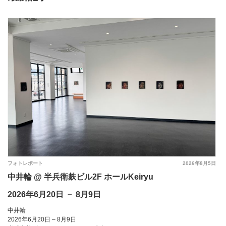
フォトレポート
2026年8月5日
フ
中井輪 @ 半兵衛麸ビル2F ホールKeiryu
毛
レ
2026年6月20日 － 8月9日
2
中井輪
毛
2026年6月20日 – 8月9日