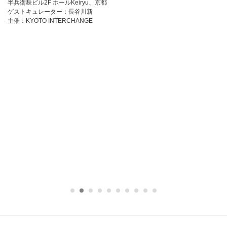
2
半兵衛麸ビル2F ホールKeiryu、京都
横
ゲストキュレーター：長谷川新
主催：KYOTO INTERCHANGE
6日