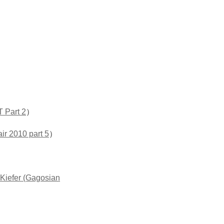
Part 2
）
air 2010 part 5
）
 Kiefer (Gagosian