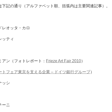
は下記の通り（アルファベット順、括弧内は主要関連記事）。
ドレオッタ・カロ
レッティ
ミアン（フォトレポート：
Frieze Art Fair 2010
）
ートフェア東京を支える企業 – ドイツ銀行グループ
）
ナッシ
チーニ