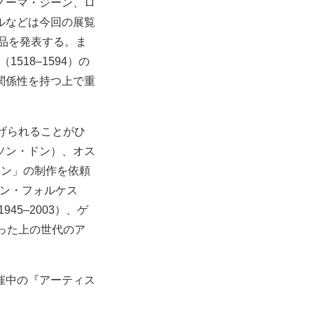
ノーマ・ジーン、ロ
ルなどは今回の展覧
品を発表する。ま
518–1594）の
関係性を持つ上で重
げられることがひ
ソン・ドン）、オス
オン」の制作を依頼
リン・フォルケス
45–2003）、ゲ
いった上の世代のア
催中の『アーティス