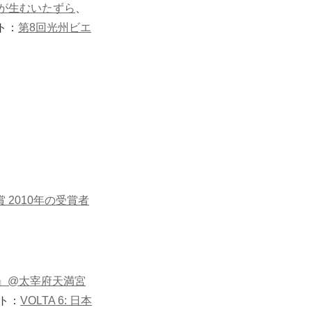
が生むいたずら
、
ト：
第8回光州ビエ
2010年の受賞者
rd』@太宰府天満宮
ト：
VOLTA 6: 日本