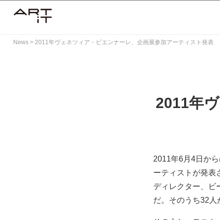
Skip
to
content
News
>
2011年ヴェネツィア・ビエンナーレ、企画展参加アーティスト発表
2011
2011年6月4日か
ーティストが発表
ディレクター、ビ
だ。そのうち32人