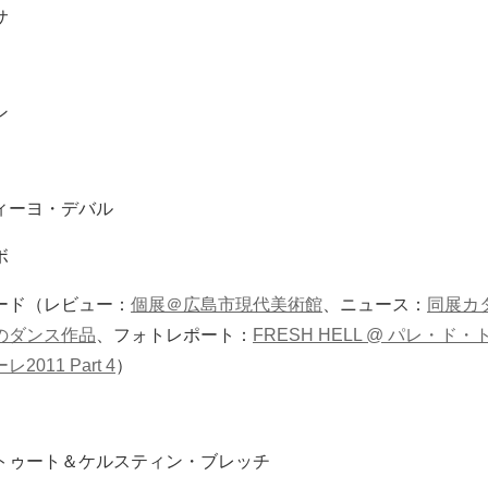
サ
ン
ィーヨ・デバル
ボ
ード（レビュー：
個展＠広島市現代美術館
、ニュース：
同展カ
のダンス作品
、フォトレポート：
FRESH HELL @ パレ・ド
011 Part 4
）
トゥート＆ケルスティン・ブレッチ