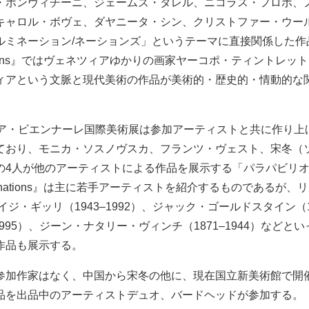
・ボンヴィチーニ、ジェームズ・タレル、ニコラス・フロボ、
キャロル・ボヴェ、ダヤニータ・シン、クリストファー・ウー
ルミネーション/ネーションズ」というテーマに直接関係した作
ations』ではヴェネツィアゆかりの画家ヤーコポ・ティントレット（1
ィアという文脈と現代美術の作品が美術的・歴史的・情動的な
。
ィア・ビエンナーレ国際美術展は参加アーティストと共に作り上
ており、モニカ・ソスノヴスカ、フランツ・ヴェスト、宋冬（
の4人が他のアーティストによる作品を展示する「パラパビリ
MInations』は主に若手アーティストを紹介するものであるが、
イジ・ギッリ（1943–1992）、ジャック・ゴールドスタイン（19
1995）、ジーン・ナタリー・ヴィンチ（1871–1944）などと
作品も展示する。
参加作家はなく、中国から宋冬の他に、現在国立新美術館で開
品を出品中のアーティストデュオ、バードヘッドが参加する。