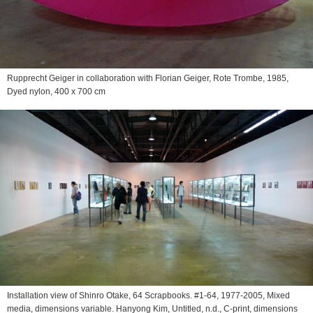
Rupprecht Geiger in collaboration with Florian Geiger,
Rote Trombe
, 1985,
Dyed nylon, 400 x 700 cm
Installation view of Shinro Otake,
64 Scrapbooks. #1-64
, 1977-2005, Mixed
media, dimensions variable. Hanyong Kim,
Untitled
, n.d., C-print, dimensions