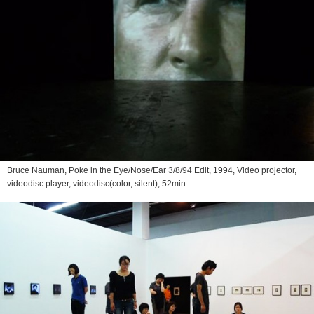
Bruce Nauman,
Poke in the Eye/Nose/Ear 3/8/94 Edit
, 1994, Video projector,
videodisc player, videodisc(color, silent), 52min.