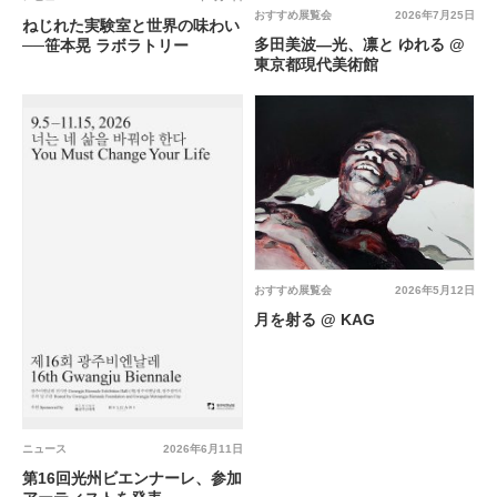
おすすめ展覧会
2026年7月25日
ねじれた実験室と世界の味わい
多田美波―光、凛と ゆれる @
──笹本晃 ラボラトリー
東京都現代美術館
おすすめ展覧会
2026年5月12日
月を射る @ KAG
ニュース
2026年6月11日
第16回光州ビエンナーレ、参加