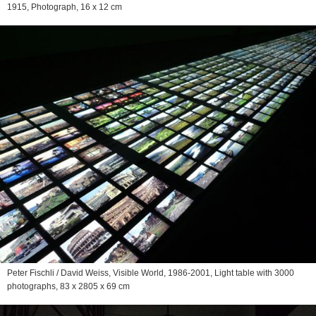
1915, Photograph, 16 x 12 cm
Peter Fischli / David Weiss,
Visible World
, 1986-2001, Light table with 3000
photographs, 83 x 2805 x 69 cm