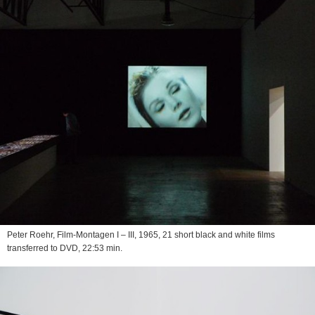
Peter Roehr,
Film-Montagen I – III
, 1965, 21 short black and white films
transferred to DVD, 22:53 min.