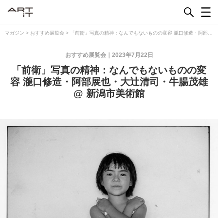
Skip
to
content
マガジン
>
おすすめ展覧会
>
「前衛」写真の精神：なんでもないものの変容 瀧口修造・阿部展
也・大辻清司・牛腸茂雄 @ 新潟市美術館
おすすめ展覧会
2023年7月22日
「前衛」写真の精神：なんでもないものの変
容 瀧口修造・阿部展也・大辻清司・牛腸茂雄
@ 新潟市美術館