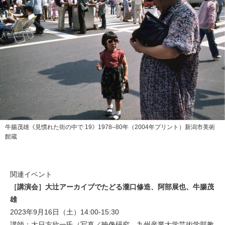
牛腸茂雄《見慣れた街の中で 19》1978–80年（2004年プリント）新潟市美術
館蔵
関連イベント
［講演会］大辻アーカイブでたどる瀧口修造、阿部展也、牛腸茂
雄
2023年9月16日（土）14:00-15:30
講師：大日方欣一氏（写真／映像研究、九州産業大学芸術学部教