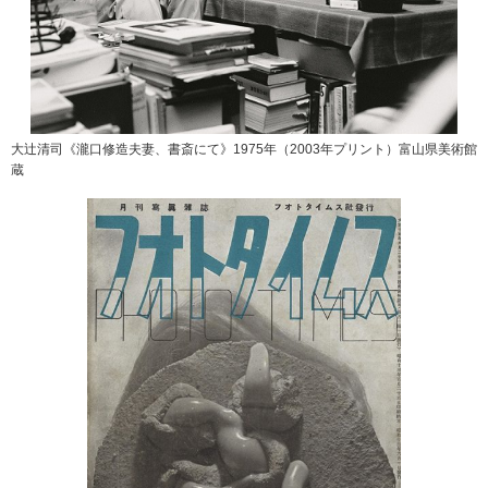
大辻清司《瀧口修造夫妻、書斎にて》1975年（2003年プリント）富山県美術館
蔵