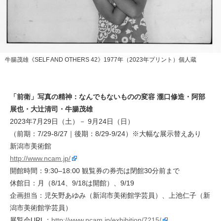
牛腸茂雄《SELF AND OTHERS 42》1977年（2023年プリント）個人蔵
「前衛」写真の精神：なんでもないものの変容 瀧口修造・阿部
展也・大辻清司・牛腸茂雄
2023年7月29日（土）－ 9月24日（日）
（前期：7/29-8/27｜後期：8/29-9/24）※大幅な展示替えあり
新潟市美術館
http://www.ncam.jp/
開館時間：9:30–18:00 観覧券の券売は閉館30分前まで
休館日：月（8/14、9/18は開館）、9/19
企画担当：児矢野あゆみ（新潟市美術館学芸員）、上池仁子（新
潟市美術館学芸員）
展覧会URL：
http://www.ncam.jp/exhibition/7215/