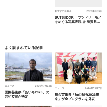
おすすめ展覧会
2025年1月9日
BUTSUDORI ブツドリ：モノ
をめぐる写真表現 @ 滋賀県立
美術館
よく読まれている記事
ニュース
2026年7月24日
ニュース
2026年7月27日
国際芸術祭「あいち2028」の
舞台芸術祭「秋の隕石2026東
芸術監督が決定
京」が全プログラムを発表