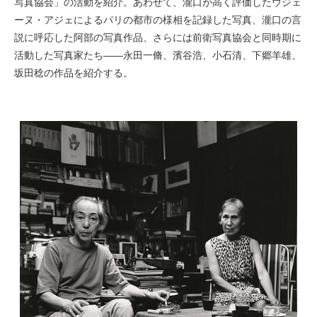
写真協会」の活動を紹介。あわせて、瀧口が高く評価したウジェ
ーヌ・アジェによるパリの都市の様相を記録した写真、瀧口の言
説に呼応した阿部の写真作品、さらには前衛写真協会と同時期に
活動した写真家たち——永田一脩、濱谷浩、小石清、下郷羊雄、
坂田稔の作品を紹介する。