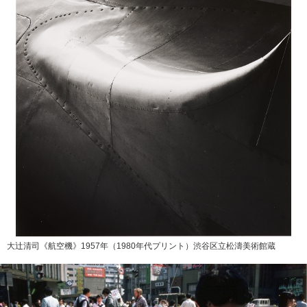
大辻清司《航空機》1957年（1980年代プリント）渋谷区立松濤美術館蔵