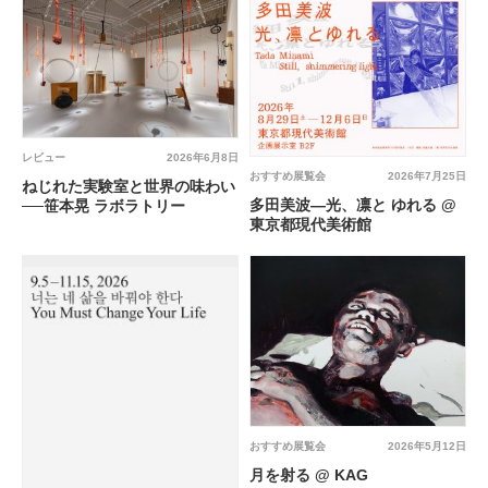
レビュー
2026年6月8日
おすすめ展覧会
2026年7月25日
ねじれた実験室と世界の味わい
多田美波―光、凛と ゆれる @
──笹本晃 ラボラトリー
東京都現代美術館
おすすめ展覧会
2026年5月12日
月を射る @ KAG