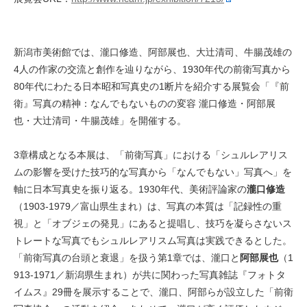
新潟市美術館では、瀧口修造、阿部展也、大辻清司、牛腸茂雄の
4人の作家の交流と創作を辿りながら、1930年代の前衛写真から
80年代にわたる日本昭和写真史の1断片を紹介する展覧会「『前
衛』写真の精神：なんでもないものの変容 瀧口修造・阿部展
也・大辻清司・牛腸茂雄」を開催する。
3章構成となる本展は、「前衛写真」における「シュルレアリス
ムの影響を受けた技巧的な写真から「なんでもない」写真へ」を
軸に日本写真史を振り返る。1930年代、美術評論家の
瀧口修造
（1903-1979／富山県生まれ）は、写真の本質は「記録性の重
視」と「オブジェの発見」にあると提唱し、技巧を凝らさないス
トレートな写真でもシュルレアリスム写真は実践できるとした。
「前衛写真の台頭と衰退」を扱う第1章では、瀧口と
阿部展也
（1
913-1971／新潟県生まれ）が共に関わった写真雑誌『フォトタ
イムス』29冊を展示することで、瀧口、阿部らが設立した「前衛