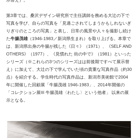
示替え）。
第3章では、桑沢デザイン研究所で主任講師を務める大辻の下で
写真を学び、自らの写真を「見過ごされてしまうかもしれないぎ
りぎりのところの写真」と表し、日常の風景や人々を撮影し続け
た
牛腸茂雄
（1946-1983／新潟県生まれ）を取り上げる。本章で
は、新潟県出身の牛腸が残した《日々》（1971）、《SELF AND
OTHERS》（1977）、《見慣れた 街の中で》（1981）といった
シリーズ（※これらの3つのシリーズはは前後期ですべて展示替
え）に加えて、大辻の下で学んでいた頃の貴重な写真作品（約30
点）を紹介する。学生時代の写真作品は、新潟市美術館で2004
年に開催した回顧展「牛腸茂雄 1946-1983」、2014年開催の
「コレクション展III 牛腸茂雄〈わたし〉という他者」 以来の展
示となる。