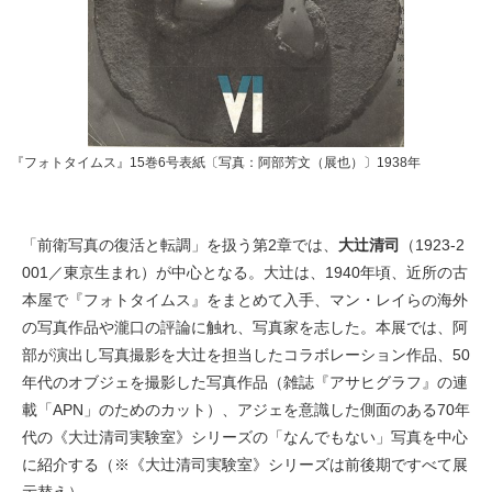
『フォトタイムス』15巻6号表紙〔写真：阿部芳文（展也）〕1938年
「前衛写真の復活と転調」を扱う第2章では、
大辻清司
（1923-2
001／東京生まれ）が中心となる。大辻は、1940年頃、近所の古
本屋で『フォトタイムス』をまとめて入手、マン・レイらの海外
の写真作品や瀧口の評論に触れ、写真家を志した。本展では、阿
部が演出し写真撮影を大辻を担当したコラボレーション作品、50
年代のオブジェを撮影した写真作品（雑誌『アサヒグラフ』の連
載「APN」のためのカット）、アジェを意識した側面のある70年
代の《大辻清司実験室》シリーズの「なんでもない」写真を中心
に紹介する（※《大辻清司実験室》シリーズは前後期ですべて展