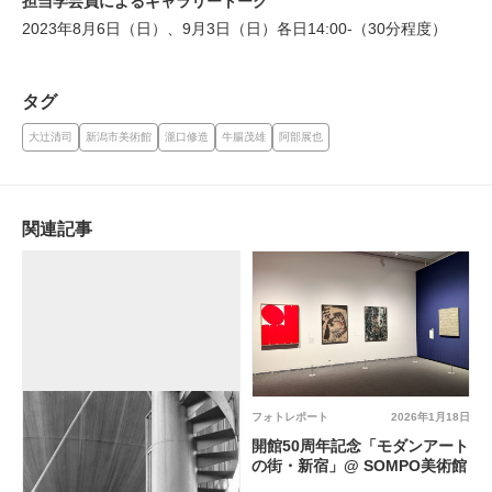
担当学芸員によるギャラリートーク
2023年8月6日（日）、9月3日（日）各日14:00-（30分程度）
タグ
大辻清司
新潟市美術館
瀧口修造
牛腸茂雄
阿部展也
関連記事
フォトレポート
2026年1月18日
開館50周年記念「モダンアート
の街・新宿」@ SOMPO美術館