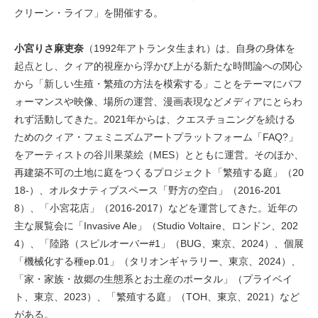
クリーン・ライフ」を開催する。
小宮りさ麻吏奈
（1992年アトランタ生まれ）は、自身の身体を
起点とし、クィア的視座から浮かび上がる新たな時間論への関心
から「新しい生殖・繁殖の方法を模索する」ことをテーマにパフ
ォーマンスや映像、場所の運営、漫画表現などメディアにとらわ
れず活動してきた。2021年からは、クエスチョニングを続ける
ためのクィア・フェミニズムアートプラットフォーム「FAQ?」
をアーティストの谷川果菜絵（MES）とともに運営。そのほか、
再建築不可の土地に庭をつくるプロジェクト「繁殖する庭」（20
18-）、オルタナティブスペース「野方の空白」（2016-201
8）、「小宮花店」（2016-2017）などを運営してきた。近年の
主な展覧会に「Invasive Ale」（Studio Voltaire、ロンドン、202
4）、「陸路（スピルオーバー#1」（BUG、東京、2024）、個展
「機械化する種ep.01」（タリオンギャラリー、東京、2024）、
「家・家族・故郷の生態系とお土産のポータル」（プライベイ
ト、東京、2023）、「繁殖する庭」（TOH、東京、2021）など
がある。