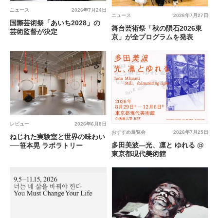
ニュース
2026年7月24日
ニュース
2026年7月27日
国際芸術祭「あいち2028」の
舞台芸術祭「秋の隕石2026東
芸術監督が決定
京」が全プログラムを発表
レビュー
2026年6月8日
おすすめ展覧会
2026年7月25日
ねじれた実験室と世界の味わい
多田美波―光、凛と ゆれる @
──笹本晃 ラボラトリー
東京都現代美術館