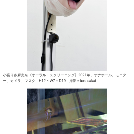
小宮りさ麻吏奈《オーラル・スクリーニング》2021年、オナホール、モニタ
ー、カメラ、マスク H12 × W7 × D19 撮影＝toru sakai