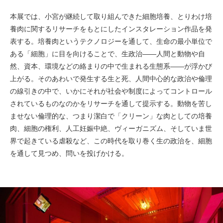
本展では、小宮が継続して取り組んできた細胞培養、とりわけ培
養肉に関するリサーチをもとにしたインスタレーション作品を発
表する。培養肉というテクノロジーを通して、生命の最小単位で
ある「細胞」に目を向けることで、生政治――人間と動物や自
然、資本、環境などの絡まりの中で生まれる生態系――が浮かび
上がる。そのあわいで発生する生と死、人間中心的な政治や倫理
の線引きの中で、いかにそれが社会や制度によってコントロール
されているものなのかをリサーチを通して提示する。動物を苦し
ませない倫理的な、つまり潔白で「クリーン」な肉としての培養
肉、細胞の権利、人工妊娠中絶、ヴィーガニズム、そしていま世
界で起きている虐殺など、この時代を取り巻く生の政治を、細胞
を通して見つめ、問いを投げかける。