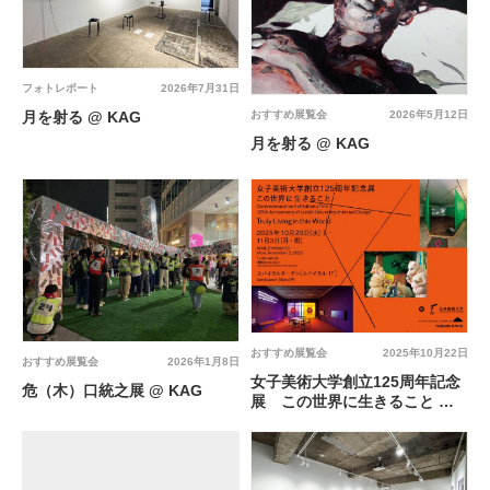
フォトレポート
2026年7月31日
月を射る @ KAG
おすすめ展覧会
2026年5月12日
月を射る @ KAG
おすすめ展覧会
2025年10月22日
おすすめ展覧会
2026年1月8日
女子美術大学創立125周年記念
危（木）口統之展 @ KAG
展 この世界に生きること @
スパイラルガーデン