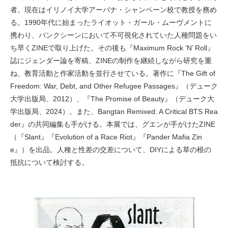
者。現在はイリノイ大学アーバナ・シャンペーン校で教授を務め
る。1990年代に始まったライオット・ガール・ムーヴメントに
携わり、パンクシーンにおいて不可視化されていた人種問題をい
ち早くZINEで取り上げた。その後も『Maximum Rock ‘N’ Roll』
誌にジェンダー論を寄稿、ZINEの制作を継続しながら研究を重
ね、教育活動と作家活動を並行させている。著作に『The Gift of
Freedom: War, Debt, and Other Refugee Passages』（デューク
大学出版局、2012）、『The Promise of Beauty』（デューク大
学出版局、2024）。また、Bangtan Remixed: A Critical BTS Rea
der』の共同編集も手がける。本展では、グエンが手がけたZINE
（『Slant』『Evolution of a Race Riot』『Pander Mafia Zin
e』）を出品。人種と性差の交差について、DIYによる草の根の
抵抗について検討する。