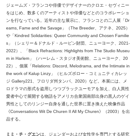
ジェームズ・フランコや俳優でデザイナーのクロエ・セヴィニー
をはじめ、数多くのアーティストや俳優などとのコラボレーショ
ンを行なっている。近年の主な展示に、フランコとの二人展「Dr
eams, Fame and the Savage」（The Breeder、アテネ、2025）
や「Kindred Solidarities: Queer Community and Chosen Familie
s」（シェリー＆ドナルド・ルービン財団、ニューヨーク、2021-
2022）、「Black Refractions: Highlights from The Studio Museu
m in Harlem」（ハーレム・スタジオ美術館、ニューヨーク、20
22）、個展「Relations: Discord, Melodrama, and the Intimate in
the work of Kalup Linzy」（ヒルズボロー・コミュニティカレッ
ジ Gallery221、フロリダ州タンパ、2020）など。本展には、メ
ロドラマの形式を盗用しつつブラックユーモアを加え、白人異性
愛者中心で展開する物語をアメリカ合衆国南部出身の黒人のゲイ
男性としてのリンジー自身を通した世界に置き換えた映像作品
《Conversations Wit De Churen II All My Churen》（2003）を出
品する。
ミミ・チ・グエン
は、ジェンダーおよび女性学を専門とする研究