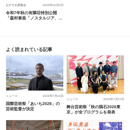
おすすめ展覧会
2025年10月2日
令和7年秋の有隣荘特別公開
「森村泰昌「ノスタルジア、何
処へ。」―美術・文学・音楽を
出会わせる―」@ 大原美術
館、有隣荘、児島虎次郎記念館
よく読まれている記事
ニュース
2026年7月24日
ニュース
2026年7月27日
国際芸術祭「あいち2028」の
舞台芸術祭「秋の隕石2026東
芸術監督が決定
京」が全プログラムを発表