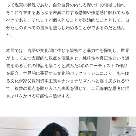
って現実の状況であり、自分自身の内なる深い知の領域に触れ、
そこに存在するあらゆる差異に対する恐怖や嫌悪感に触れてみる
べきであり、それこそが個人的なことが政治的なこととして、自
分たちのすべての選択を照らし始めることができるのだと結ん
だ。
本展では、言語や文化間に生じる親密性と暴力性を探究し、世界
がよって立つ支配的な観点を混乱させ、純粋性や真正性という過
去を彩る近代の神話を暴こうと試みた4名のアーティストの作品
を紹介。世界的に蔓延する文化的バックラッシュにより、あらゆ
る文化が家父長制資本主義やナショナリズムへと揺り戻される中
で、複数の視点を取り入れた表現を通じて、二元論的な思考に揺
さぶりをかける可能性を追求する。