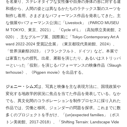
を名乗り、ステレオタイプな女性像や自身の身体の形に対する違
和感から、人間の姿とは異なるかたちのラテックス製のスーツを
制作し着用、さまざまなパフォーマンス作品を発表してきた。主
な個展やパフォーマンス公演に「Livestock」（PARCO MUSEU
M TOKYO、東京、2021）、「Cycle of L」（高知県立美術館、2
020）、主なグループ展、国際展に「Tokyo Contemporary Art A
ward 2022-2024 受賞記念展」（東京都現代美術館、2024）、
「世界演劇祭2023」（フランクフルト、ドイツ）など。本展で
は家畜たちの授乳、出産、屠殺を演じたり、あるいはストリッパ
ーといった「役割」を演じるパフォーマンスの映像作品《Slaugh
terhouse》、《Pigpen movie》を出品する。
ジェニー・シムズ
は、写真と映像を主な表現方法に、国境政策や
変化する地政学的状況に焦点を当てた作品を発表している。なか
でも、異文化間のコラボレーションを制作プロセスに採り入れた
作品では、労働と移民、ジェンダーの問題を探求。これまでに数
多くのプロジェクトを手がけ、「(un)expected families」（ボス
トン美術館、2017-2018）、「Shifting Terrain: Landscape Vide