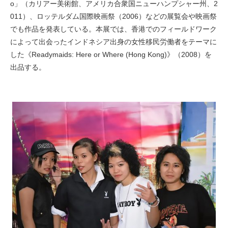
o」（カリアー美術館、アメリカ合衆国ニューハンプシャー州、2
011）、ロッテルダム国際映画祭（2006）などの展覧会や映画祭
でも作品を発表している。本展では、香港でのフィールドワーク
によって出会ったインドネシア出身の女性移民労働者をテーマに
した《Readymaids: Here or Where (Hong Kong)》（2008）を
出品する。