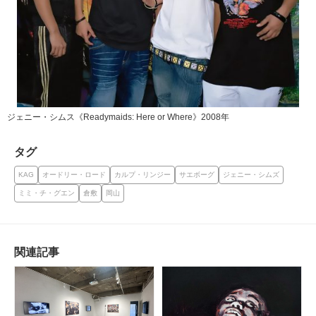
ジェニー・シムス《Readymaids: Here or Where》2008年
タグ
KAG
オードリー・ロード
カルプ・リンジー
サエボーグ
ジェニー・シムズ
ミミ・チ・グエン
倉敷
岡山
関連記事