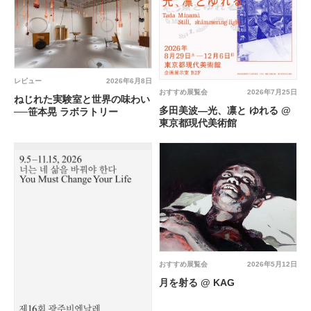
レビュー
2026年6月8日
おすすめ展覧会
2026年7月25日
ねじれた実験室と世界の味わい
多田美波―光、凛と ゆれる @
──笹本晃 ラボラトリー
東京都現代美術館
おすすめ展覧会
2026年5月12日
月を射る @ KAG