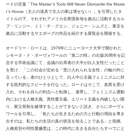
ードの言葉「The Master’s Tools Will Never Dismantle the Maste
r’s House（主人の道具で主人の家は壊せない）」を引用したタ
イトルの下、それぞれアメリカ合衆国各地を拠点に活動するカル
プ・リンジー、ミミ・チ・グエン、ジェニー・シムズと、東京を
拠点に活動するサエボーグの作品を紹介する展覧会を開催する。
オードリー・ロードは、1979年にニューヨーク大学で開かれた
シモーヌ・ド・ボーヴォワールの『第二の性』の出版30周年を記
念する学術会議にて、会議の出席者の大半が白人女性だったこと
を受け、「この社会が定める「受け入れられる女性」の輪の外に
立っている」者のひとりとして、白人中心主義フェミニズムに対
する批判的なスピーチを行なった。ロードはそこで、差異を受け
入れ、それを自らの利点へと転換し、連帯し、フェミニズム運動
内における人種主義、異性愛主義、エリート主義を内破しない限
り、家父長制を破壊することができないと説き、さらにボーヴォ
ワールを引用し、「私たちが生きるための力と行動の理由を導き
出すのは、私たちの生活の真の状況を知ることである」と指摘。
人種差別や同性愛嫌悪は、この時代に生きる自分たちすべてにと