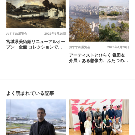
おすすめ展覧会
2026年6月16日
宮城県美術館リニューアルオー
プン 全館 コレクションで魅
おすすめ展覧会
2026年4月20日
せます 美術の時代 @ 宮城県
アーティストとひらく 鎌田友
美術館
介展：ある想像力、ふたつの土
地 @ 横浜美術館 ギャラリー4
よく読まれている記事