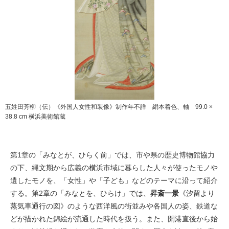
五姓田芳柳（伝）《外国人女性和装像》制作年不詳 絹本着色、軸 99.0 ×
38.8 cm 横浜美術館蔵
第1章の「みなとが、ひらく前」では、市や県の歴史博物館協力
の下、縄文期から広義の横浜市域に暮らした人々が使ったモノや
遺したモノを、「女性」や「子ども」などのテーマに沿って紹介
する。第2章の「みなとを、ひらけ」では、
昇斎一景
《汐留より
蒸気車通行の図》のような西洋風の街並みや各国人の姿、鉄道な
どが描かれた錦絵が流通した時代を扱う。また、開港直後から始