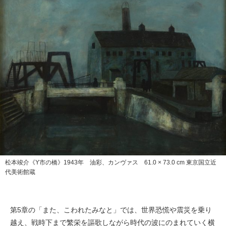
松本竣介《Y市の橋》1943年 油彩、カンヴァス 61.0 × 73.0 cm 東京国立近
代美術館蔵
第5章の「また、こわれたみなと」では、世界恐慌や震災を乗り
越え、戦時下まで繁栄を謳歌しながら時代の波にのまれていく横