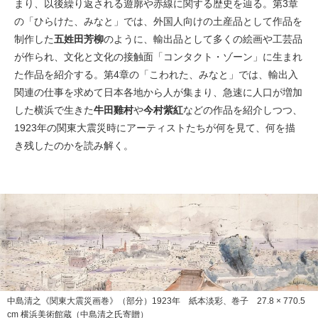
まり、以後繰り返される遊廓や赤線に関する歴史を辿る。第3章
の「ひらけた、みなと」では、外国人向けの土産品として作品を
制作した
五姓田芳柳
のように、輸出品として多くの絵画や工芸品
が作られ、文化と文化の接触面「コンタクト・ゾーン」に生まれ
た作品を紹介する。第4章の「こわれた、みなと」では、輸出入
関連の仕事を求めて日本各地から人が集まり、急速に人口が増加
した横浜で生きた
牛田雞村
や
今村紫紅
などの作品を紹介しつつ、
1923年の関東大震災時にアーティストたちが何を見て、何を描
き残したのかを読み解く。
中島清之《関東大震災画巻》（部分）1923年 紙本淡彩、巻子 27.8 × 770.5
cm 横浜美術館蔵（中島清之氏寄贈）