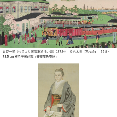
昇斎一景《汐留より蒸気車通行の図》1872年 多色木版（三枚続） 36.8 ×
73.5 cm 横浜美術館蔵（齋藤龍氏寄贈）