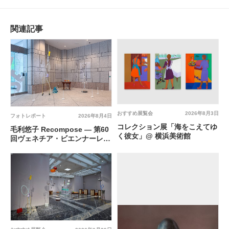
関連記事
おすすめ展覧会
2026年8月3日
フォトレポート
2026年8月4日
コレクション展「海をこえてゆ
毛利悠子 Recompose ― 第60
く彼女」@ 横浜美術館
回ヴェネチア・ビエンナーレ日
本館帰国展 @ 横浜美術館