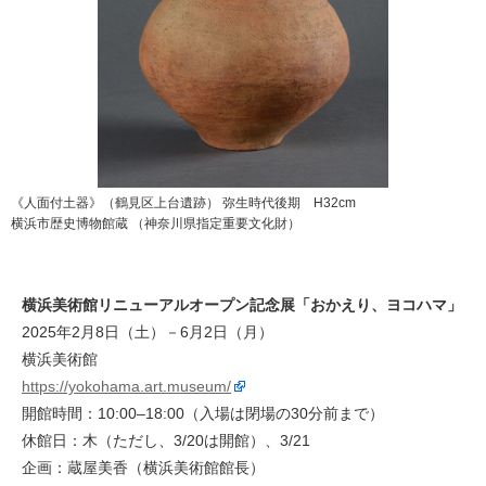
《人面付土器》（鶴見区上台遺跡） 弥生時代後期 H32cm
横浜市歴史博物館蔵 （神奈川県指定重要文化財）
横浜美術館リニューアルオープン記念展「おかえり、ヨコハマ」
2025年2月8日（土）－6月2日（月）
横浜美術館
https://yokohama.art.museum/
開館時間：10:00–18:00（入場は閉場の30分前まで）
休館日：木（ただし、3/20は開館）、3/21
企画：蔵屋美香（横浜美術館館長）