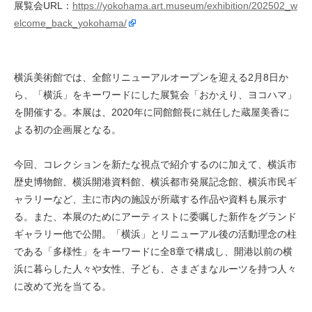
展覧会URL：
https://yokohama.art.museum/exhibition/202502_w
elcome_back_yokohama/
横浜美術館では、全館リニューアルオープンを迎える2月8日か
ら、「横浜」をキーワードにした展覧会「おかえり、ヨコハマ」
を開催する。本展は、2020年に同館館長に就任した蔵屋美香に
よる初の企画展となる。
今回、コレクションを新たな視点で紹介するのに加えて、横浜市
歴史博物館、横浜開港資料館、横浜都市発展記念館、横浜市民ギ
ャラリーなど、主に市内の施設が所蔵する作品や資料も展示す
る。また、本展のためにアーティストに委嘱した新作をグランド
ギャラリー他で公開。「横浜」とリニューアル後の活動理念の柱
である「多様性」をキーワードに全8章で構成し、開港以前の横
浜に暮らした人々や女性、子ども、さまざまなルーツを持つ人々
に改めて光を当てる。