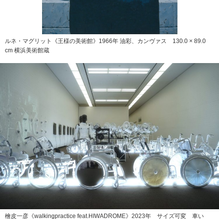
ルネ・マグリット《王様の美術館》1966年 油彩、カンヴァス 130.0 × 89.0
cm 横浜美術館蔵
檜皮一彦《walkingpractice feat.HIWADROME》2023年 サイズ可変 車い