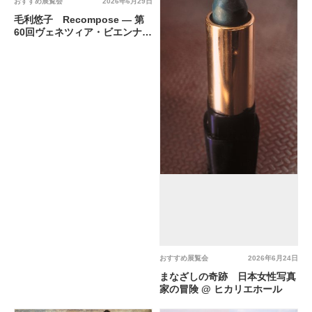
おすすめ展覧会
2026年6月29日
毛利悠子 Recompose ― 第
60回ヴェネツィア・ビエンナー
レ日本館帰国展 @ 横浜美術館
ギャラリー9
おすすめ展覧会
2026年6月24日
まなざしの奇跡 日本女性写真
家の冒険 @ ヒカリエホール