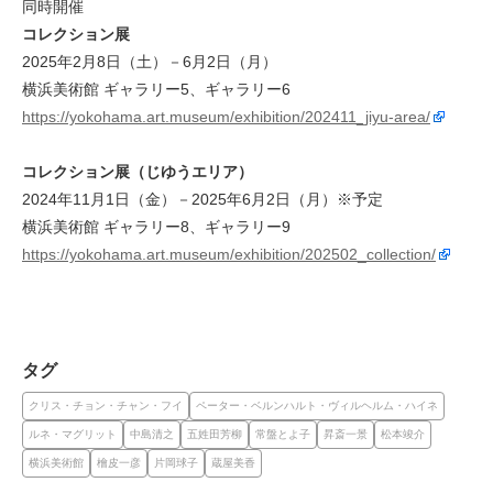
同時開催
コレクション展
2025年2月8日（土）－6月2日（月）
横浜美術館 ギャラリー5、ギャラリー6
https://yokohama.art.museum/exhibition/202411_jiyu-area/
コレクション展（じゆうエリア）
2024年11月1日（金）－2025年6月2日（月）※予定
横浜美術館 ギャラリー8、ギャラリー9
https://yokohama.art.museum/exhibition/202502_collection/
タグ
クリス・チョン・チャン・フイ
ペーター・ベルンハルト・ヴィルヘルム・ハイネ
ルネ・マグリット
中島清之
五姓田芳柳
常盤とよ子
昇斎一景
松本竣介
横浜美術館
檜皮一彦
片岡球子
蔵屋美香