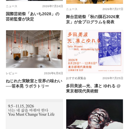
ニュース
2026年7月24日
ニュース
2026年7月27日
国際芸術祭「あいち2028」の
舞台芸術祭「秋の隕石2026東
芸術監督が決定
京」が全プログラムを発表
レビュー
2026年6月8日
おすすめ展覧会
2026年7月25日
ねじれた実験室と世界の味わい
多田美波―光、凛と ゆれる @
──笹本晃 ラボラトリー
東京都現代美術館