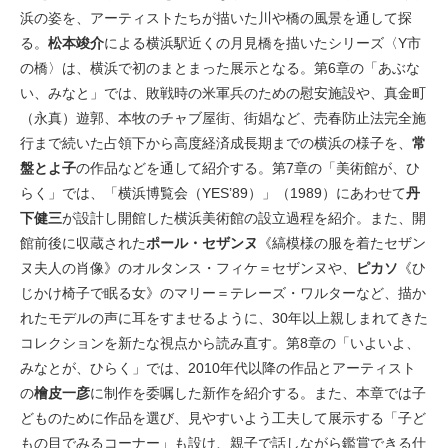
浜の姿を、アーティストたちが描いた川や橋の風景を通して探
る。
松本竣介
による横浜駅近くの月見橋を描いたシリーズ〈Y市
の橋〉は、横浜で初のまとまった展示となる。第6章の「あぶな
い、みなと」では、敗戦時の米軍兵のための慰安施設や、真金町
（永真）遊郭、本牧のチャブ屋街、街娼など、売春防止法完全施
行まで続いた占領下から高度経済成長期までの横浜の様子を、
常
盤とよ子
の作品などを通して紹介する。第7章の「美術館が、ひ
らく」では、「横浜博覧会（YES’89）」（1989）にあわせて
丹
下健三
が設計し開館した横浜美術館の設立過程を紹介。また、開
館前後に収蔵された
ポール・セザンヌ
《縞模様の服を着たセザン
ヌ夫人の肖像》のオルタンス・フィケ＝セザンヌや、
ピカソ
《ひ
じかけ椅子で眠る女》のマリー＝テレーズ・ワルターなど、描か
れたモデルの声に耳をすませるように、30年以上親しまれてきた
コレクションを新たな視点から読み直す。第8章の「いよいよ、
みなとが、ひらく」では、2010年代以降の作品とアーティスト
の
檜皮一彦
に制作を委嘱した新作を紹介する。また、本章では子
どものために作品を選び、見やすいよう工夫して展示する「子ど
もの目でみるコーナー」も設け、親子で話しながら鑑賞できる仕