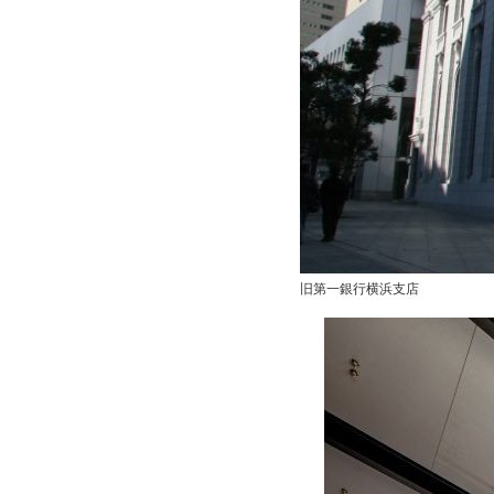
旧第⼀銀⾏横浜⽀店