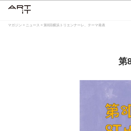
Skip
to
content
マガジン
>
ニュース
>
第8回横浜トリエンナーレ、テーマ発表
第