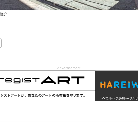
野隆介
Advertisement