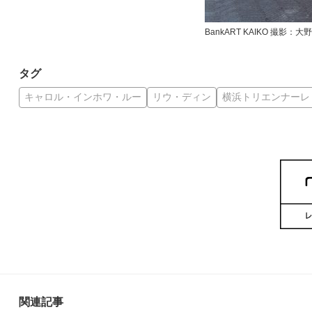
BankART KAIKO 撮影：⼤
タグ
キャロル・インホワ・ルー
リウ・ディン
横浜トリエンナーレ
関連記事