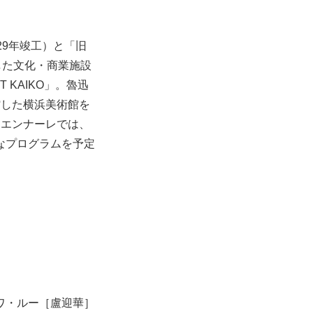
29年竣⼯）と「旧
した⽂化・商業施設
T KAIKO」。魯迅
館した横浜美術館を
リエンナーレでは、
なプログラムを予定
ワ・ルー［盧迎華］