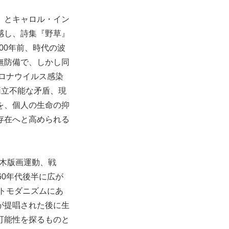
］とキャロル・イン
感し、詩集『野草』
00年前、時代の波
無防備で、しかし同
コロナウイルス感染
両⽴不能な⽭盾、現
を、個⼈の⽣命の抑
存在へと⾼められる
の⽊版画運動、戦
60年代後半に広が
ストモダニズムにあ
が提唱された後に⽣
可能性を探るものと