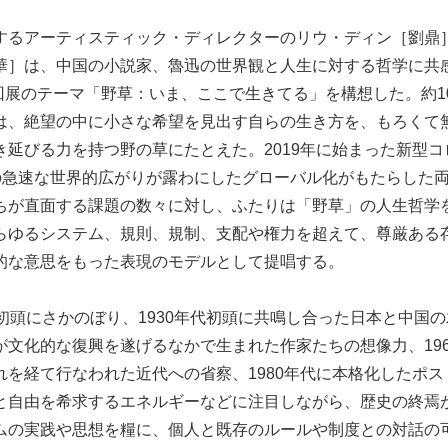
するアーティスティック・ディレクターのリウ・ディン［劉⿍
華］は、中国の小説家、魯迅の世界観と⼈⽣に対する哲学に共
8回展のテーマ「野草：いま、ここで⽣きてる」を構想した。約1
は、絶望の中に⼩さな希望を⾒出す⾃らの⽣き⽅を、もろくて
き延びる⼒を持つ野の草にたとえた。2019年に始まった新型
9）の急速な世界的広がりが露わにしたグローバル化がもたらした
ちが直面する課題の数々に対し、ふたりは「野草」の⼈⽣哲学
らゆるシステム、規則、規制、⽀配や権⼒を超えて、尊厳ある
的な意思をもった表現のモデルとして提唱する。
初頭にさかのぼり、1930年代初頭に共鳴し合った日本と中国
が⽂化的な復興を遂げるなかで⽣まれた作家たちの想像力、19
れを経て行なわれた近代への省察、1980年代に本格化したポ
と⾃由を希求するエネルギーなどに注目しながら、歴史の終焉
ムの実践や思想を糧に、個⼈と既存のルールや制度との対話の