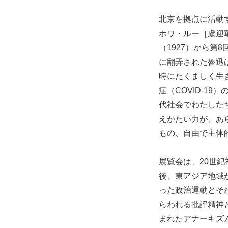
北京を拠点に活動
ホワ・ルー［盧迎
（1927）から第
に翻弄された魯迅
時にたくましく⽣
症（COVID-1
代社会でわたした
えがたい⼒が、あ
もの、⾃由で主体
展覧会は、20世紀
後、東アジア地域
った政治運動とそ
らわれる批評精神
まれたアナーキズ