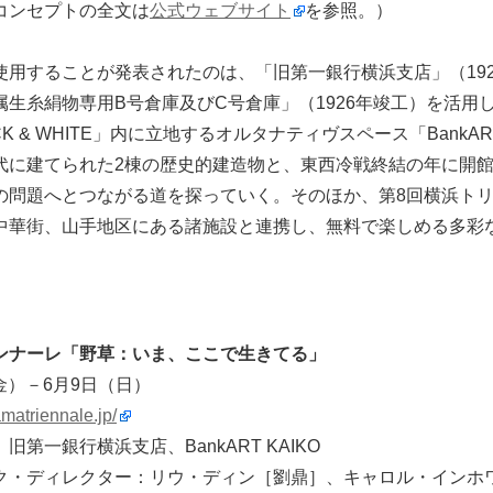
コンセプトの全文は
公式ウェブサイト
を参照。）
使用することが発表されたのは、「旧第⼀銀⾏横浜⽀店」（19
属⽣⽷絹物専⽤B号倉庫及びC号倉庫」（1926年竣⼯）を活⽤
RICK & WHITE」内に⽴地するオルタナティヴスペース「BankAR
代に建てられた2棟の歴史的建造物と、東⻄冷戦終結の年に開
の問題へとつながる道を探っていく。そのほか、第8回横浜ト
中華街、⼭⼿地区にある諸施設と連携し、無料で楽しめる多彩
ンナーレ「野草：いま、ここで⽣きてる」
（金）－6月9日（日）
matriennale.jp/
第⼀銀⾏横浜⽀店、BankART KAIKO
ク・ディレクター：リウ・ディン［劉⿍］、キャロル・インホ