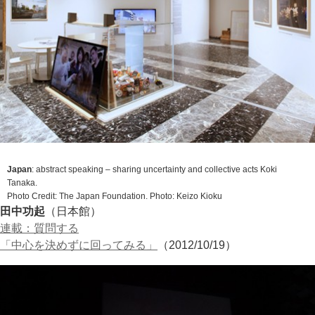
Japan
:
abstract speaking – sharing uncertainty and collective acts
Koki
Tanaka.
Photo Credit: The Japan Foundation. Photo: Keizo Kioku
田中功起
（日本館）
連載：質問する
「中心を決めずに回ってみる」
（2012/10/19）