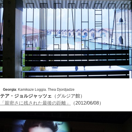
Georgia
:
Kamikaze Loggia
. Thea Djordjadze
テア・ジョルジャッツェ
（グルジア館）
「親密さに残された最後の距離」
（2012/06/08）