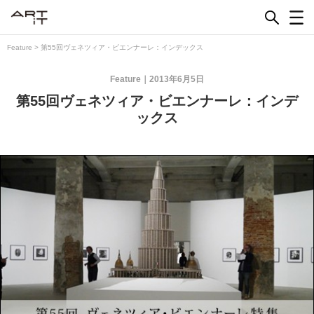
Skip
to
content
Feature
>
第55回ヴェネツィア・ビエンナーレ：インデックス
Feature
2013年6月5日
第55回ヴェネツィア・ビエンナーレ：インデ
ックス