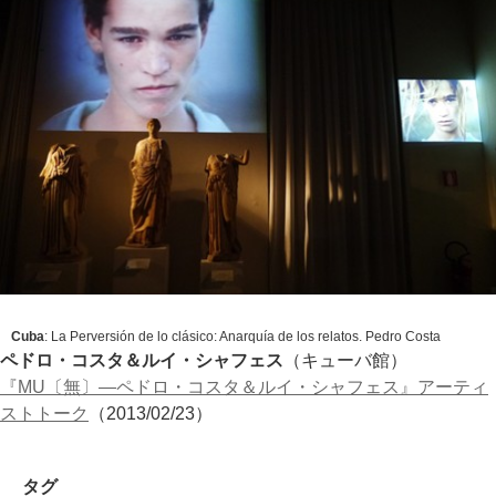
Cuba
:
La Perversión de lo clásico: Anarquía de los relatos
. Pedro Costa
ペドロ・コスタ＆ルイ・シャフェス
（キューバ館）
『MU〔無〕—ペドロ・コスタ＆ルイ・シャフェス』アーティ
ストトーク
（2013/02/23）
タグ