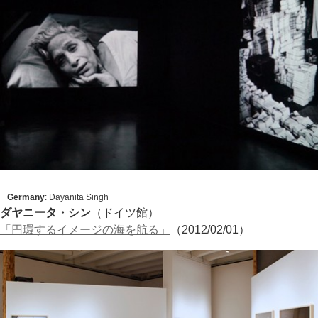
Germany
: Dayanita Singh
ダヤニータ・シン
（ドイツ館）
「円環するイメージの海を航る」
（2012/02/01）