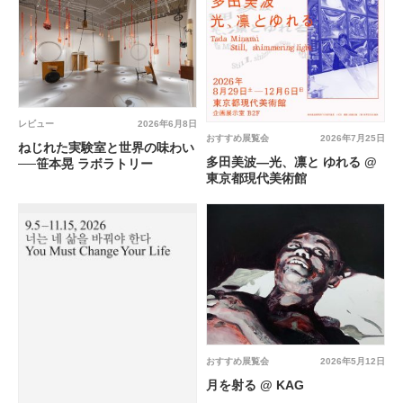
レビュー
2026年6月8日
おすすめ展覧会
2026年7月25日
ねじれた実験室と世界の味わい
多田美波―光、凛と ゆれる @
──笹本晃 ラボラトリー
東京都現代美術館
おすすめ展覧会
2026年5月12日
月を射る @ KAG