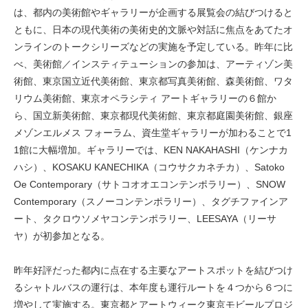
は、都内の美術館やギャラリーが企画する展覧会の結びつけると
ともに、日本の現代美術の美術史的文脈や対話に焦点をあてたオ
ンラインのトークシリーズなどの実施を予定している。昨年に比
べ、美術館／インスティテューションの参加は、アーティゾン美
術館、東京国立近代美術館、東京都写真美術館、森美術館、ワタ
リウム美術館、東京オペラシティ アートギャラリーの６館か
ら、国立新美術館、東京都現代美術館、東京都庭園美術館、銀座
メゾンエルメス フォーラム、資生堂ギャラリーが加わることで1
1館に大幅増加。ギャラリーでは、KEN NAKAHASHI（ケンナカ
ハシ）、KOSAKU KANECHIKA（コウサクカネチカ）、Satoko
Oe Contemporary（サトコオオエコンテンポラリー）、SNOW
Contemporary（スノーコンテンポラリー）、タグチファインア
ート、タクロウソメヤコンテンポラリー、LEESAYA（リーサ
ヤ）が初参加となる。
昨年好評だった都内に点在する主要なアートスポットを結びつけ
るシャトルバスの運行は、本年度も運行ルートを４つから６つに
増やして実施する。東京都とアートウィーク東京モビールプロジ