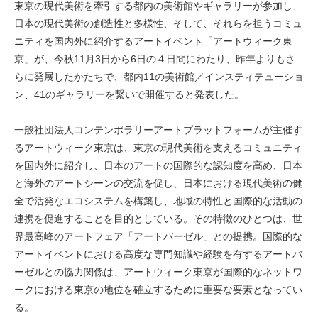
東京の現代美術を牽引する都内の美術館やギャラリーが参加し、
日本の現代美術の創造性と多様性、そして、それらを担うコミュ
ニティを国内外に紹介するアートイベント「アートウィーク東
京」が、今秋11月3日から6日の４日間にわたり、昨年よりもさ
らに発展したかたちで、都内11の美術館／インスティテューショ
ン、41のギャラリーを繋いで開催すると発表した。
一般社団法人コンテンポラリーアートプラットフォームが主催す
るアートウィーク東京は、東京の現代美術を支えるコミュニティ
を国内外に紹介し、日本のアートの国際的な認知度を高め、日本
と海外のアートシーンの交流を促し、日本における現代美術の健
全で活発なエコシステムを構築し、地域の特性と国際的な活動の
連携を促進することを目的としている。その特徴のひとつは、世
界最高峰のアートフェア「アートバーゼル」との提携。国際的な
アートイベントにおける高度な専門知識や経験を有するアートバ
ーゼルとの協力関係は、アートウィーク東京が国際的なネットワ
ークにおける東京の地位を確立するために重要な要素となってい
る。