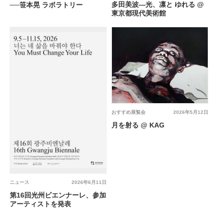
多田美波―光、凛と ゆれる @
──笹本晃 ラボラトリー
東京都現代美術館
おすすめ展覧会
2026年5月12日
月を射る @ KAG
ニュース
2026年6月11日
第16回光州ビエンナーレ、参加
アーティストを発表