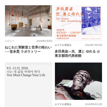
レビュー
2026年6月8日
おすすめ展覧会
2026年7月25日
ねじれた実験室と世界の味わい
多田美波―光、凛と ゆれる @
──笹本晃 ラボラトリー
東京都現代美術館
おすすめ展覧会
2026年5月12日