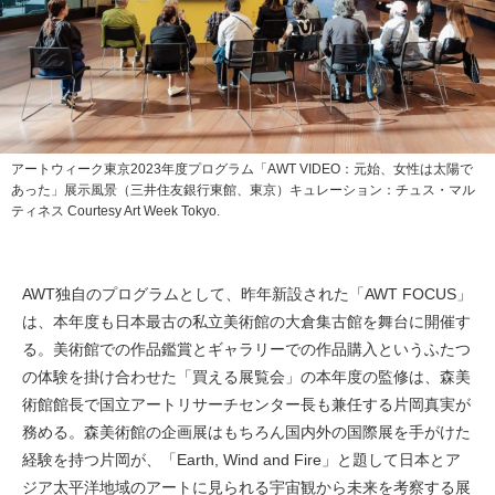
アートウィーク東京2023年度プログラム「AWT VIDEO：元始、女性は太陽で
あった」展示風景（三井住友銀行東館、東京）キュレーション：チュス・マル
ティネス Courtesy Art Week Tokyo.
AWT独自のプログラムとして、昨年新設された「AWT FOCUS」
は、本年度も日本最古の私立美術館の大倉集古館を舞台に開催す
る。美術館での作品鑑賞とギャラリーでの作品購入というふたつ
の体験を掛け合わせた「買える展覧会」の本年度の監修は、森美
術館館長で国立アートリサーチセンター長も兼任する片岡真実が
務める。森美術館の企画展はもちろん国内外の国際展を手がけた
経験を持つ片岡が、「Earth, Wind and Fire」と題して日本とア
ジア太平洋地域のアートに見られる宇宙観から未来を考察する展