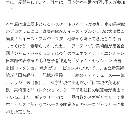
年に一度開催している。昨年は、国内外から延べ4万3千人が参加
した。
本年度は過去最多となる52のアートスペースが参加。参加美術館
のプログラムには、森美術館がルイーズ・ブルジョワの大規模回
顧展「ルイーズ・ブルジョワ展：地獄から帰ってきたところ 言
っとくけど、素晴らしかったわ」、アーティゾン美術館が定番企
画「ジャム・セッション」に今年のヴェネツィア・ビエンナーレ
日本館代表作家の毛利悠子を迎えた「ジャム・セッション 石橋
財団コレクション×毛利悠子 ―ピュシスについて」、国立新美術
館が「田名網敬一 記憶の冒険」、「絵のアティテューズ——荒
川ナッシュ医（仮）」、東京都現代美術館が「日本現代美術私
観：高橋龍太郎コレクション」と、下半期注目の展覧会が集まっ
ている。また、ギャラリーでは、世界有数のメガギャラリーで麻
布台ヒルズに新たなスペースを開廊予定のペースギャラリーの参
加も決定した。