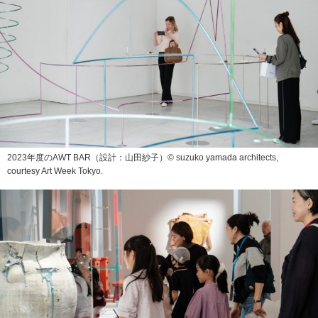
2023年度のAWT BAR（設計：山田紗子）© suzuko yamada architects,
courtesy Art Week Tokyo.