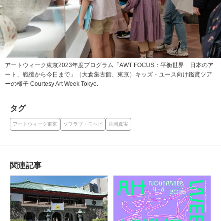
アートウィーク東京2023年度プログラム「AWT FOCUS：平衡世界 日本のア
ート、戦後から今日まで」（大倉集古館、東京）キッズ・ユース向け鑑賞ツア
ーの様子 Courtesy Art Week Tokyo.
タグ
アートウィーク東京
ソフラブ・モヘビ
片岡真実
関連記事