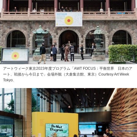
アートウィーク東京2023年度プログラム「AWT FOCUS：平衡世界 日本のア
ート、戦後から今日まで」会場外観（大倉集古館、東京）Courtesy Art Week
Tokyo.