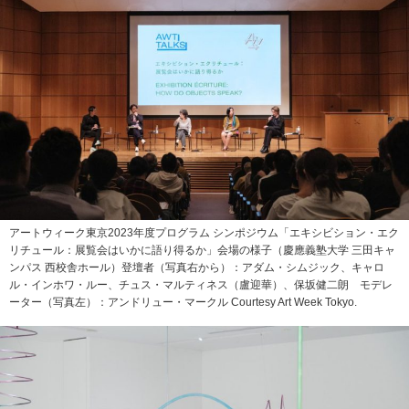
アートウィーク東京2023年度プログラム シンポジウム「エキシビション・エク
リチュール：展覧会はいかに語り得るか」会場の様子（慶應義塾大学 三田キャ
ンパス 西校舎ホール）登壇者（写真右から）：アダム・シムジック、キャロ
ル・インホワ・ルー、チュス・マルティネス（盧迎華）、保坂健二朗 モデレ
ーター（写真左）：アンドリュー・マークル Courtesy Art Week Tokyo.