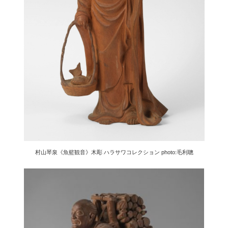
村山琴泉《魚籃観音》木彫 ハラサワコレクション
photo:毛利聰