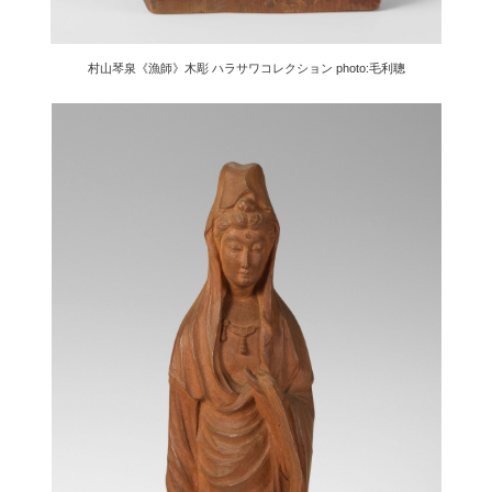
村山琴泉《漁師》木彫 ハラサワコレクション photo:毛利聰