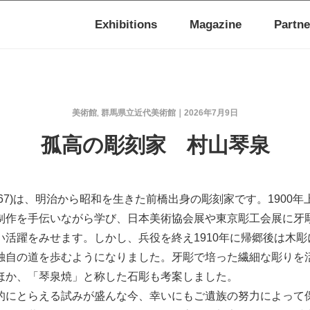
Exhibitions
Magazine
Partne
美術館
群馬県立近代美術館
2026年7月9日
,
孤高の彫刻家 村山琴泉
-1967)は、明治から昭和を生きた前橋出身の彫刻家です。1900
制作を手伝いながら学び、日本美術協会展や東京彫工会展に牙
い活躍をみせます。しかし、兵役を終え1910年に帰郷後は木
独自の道を歩むようになりました。牙彫で培った繊細な彫りを
ほか、「琴泉焼」と称した石彫も考案しました。
的にとらえる試みが盛んな今、幸いにもご遺族の努力によって