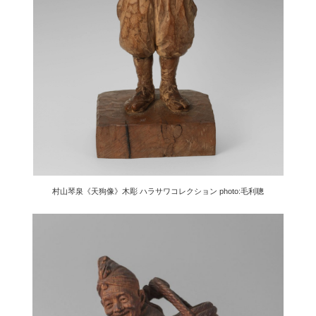
村山琴泉《天狗像》木彫 ハラサワコレクション photo:毛利聰