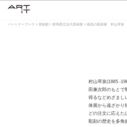
Skip
to
content
パートナーブース
>
美術館
>
群馬県立近代美術館
>
孤高の彫刻家 村山琴泉
村山琴泉(1885 
田兼次郎のもとで
得るなどめざまし
体展から遠ざかり
どの注文に応えた
彫刻の歴史を多角