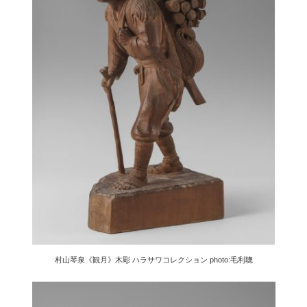
村山琴泉《観月》木彫 ハラサワコレクション
photo:毛利聰