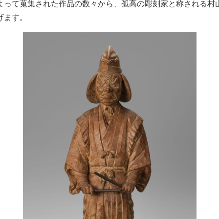
よって蒐集された作品の数々から、孤高の彫刻家と称される村
げます。