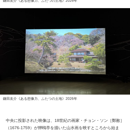
鎌田友介《ある想像力、ふたつの土地》2026年
鎌田友介《ある想像力、ふたつの土地》2026年
中央に投影された映像は、18世紀の画家・チョン・ソン［鄭敾］
（1676-1759）が狎鴎亭を描いた山水画を映すところから始ま