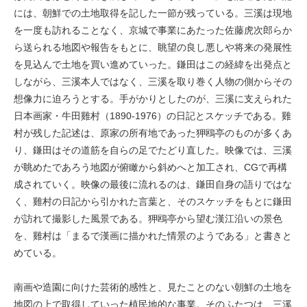
には、朝鮮での土地取得を記した一節が残っている。三溪は現地
を一度も訪れることなく、京城で事業にあたった佐藤虎次郎らか
ら送られる地図や報告をもとに、眺望の良し悪しや将来の発展性
を見込んで土地を買い進めていった。鎌田はこの経緯を出発点と
しながら、三溪本人ではなく、三溪を取り巻く人物の側からその
想像力に迫ろうとする。手がかりとしたのが、三溪に支えられた
日本画家・牛田雞村（1890-1976）の日記とスケッチである。雞
村が残した記述は、原家の所有地であった狎鴎亭のものが多くあ
り、鎌田はその道筋を自らの足でたどり直した。映像では、三溪
が眺めたであろう地図が俯瞰から斜めへと加工され、CGで再構
成されていく。映像の最後に流れるのは、鎌田自身の語りではな
く、雞村の日記から引かれた言葉と、そのスケッチをもとに鎌田
が訪れて撮影した風景である。狎鴎亭から望む漢江沿いの景色
を、雞村は「まるで漢画に描かれた情景のようである」と書きと
めている。
南画や造園に向けた芸術的感性と、見たことのない朝鮮の土地を
地図の上で取得していった植民地的な事業。そのふたつは、三溪