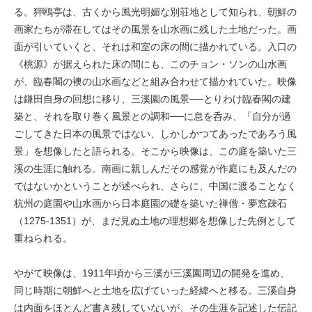
る。狎鴎亭は、古くから風光明媚な別荘地として知られ、朝鮮の
画家たちが滞在してはその風景を山水画に残した土地だった。画
面が引いていくと、それは和室の床の間に描かれている。入口の
《桃源》が据えられた床の間にも、このチョン・ソンの山水画
が、臨春閣の襖の山水画などと組み合わせて描かれていた。映像
は鎌田自身の回想に移り、三溪園の風景──とりわけ臨春閣の建
築と、それを取り巻く風景との調和──に息を呑み、「自分が過
ごしてきた日本の風景ではない、しかしかつてあったであろう風
景」を想像したと語られる。そこから映像は、この庭を築いた三
溪の生涯に触れる。南画に親しんだその感覚が作庭にも及んだの
ではないかということが述べられ、さらに、中国に渡ることなく
杭州の庭園や山水画から日本庭園の礎を築いた禅僧・夢窓疎石
（1275-1351）が、まだ見ぬ土地の理想郷を想像した先例として
重ねられる。
やがて映像は、1911年頃から三溪が三溪園周辺の開発を進め、
同じ時期に朝鮮へと土地を広げていった経緯へと移る。三溪自身
は内面をほとんど書き残していないが、その生涯を記述した伝記