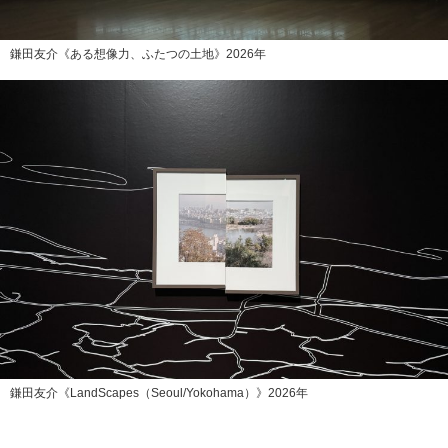
鎌田友介《ある想像力、ふたつの土地》2026年
鎌田友介《LandScapes（Seoul/Yokohama）》2026年