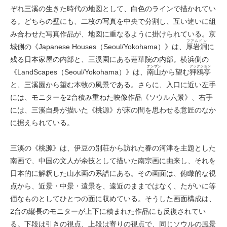
ぞれ三溪の生きた時代の地図として、白色のラインで描かれてい
る。どちらの壁にも、二枚の写真を中央で分割し、互い違いに組
み合わせた写真作品が、地図に重なるように掛けられている。京
フアムドン
城側の《Japanese Houses（Seoul/Yokohama）》は、
厚岩洞
に
残る日本家屋の内部と、三溪園にある蓮華院の内部。横浜側の
ナンザン
アックジョン
《LandScapes（Seoul/Yokohama）》は、
南山
から望む
狎鴎亭
と、三溪園から望む本牧の風景である。さらに、入口に近い左手
には、モニターを2台積み重ねた映像作品《ソウル六景》、右手
には、三溪自身が描いた《桃源》が床の間を思わせる意匠のなか
に据えられている。
三溪の《桃源》は、伊豆の別荘から訪れた春の河津を主題とした
南画で、中国の文人が余技として描いた南宗画に由来し、それを
日本的に解釈した山水画の系譜にある。その画面は、俯瞰的な視
点から、近景・中景・遠景を、遠近のままではなく、たがいに等
価なものとしてひとつの面に収めている。そうした画面構成は、
2台の縦長のモニターが上下に積まれた作品にも反復されてい
る。下段は引きの視点、上段は寄りの視点で、同じソウルの風景