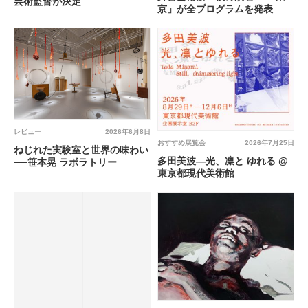
芸術監督が決定
京」が全プログラムを発表
レビュー
2026年6月8日
おすすめ展覧会
2026年7月25日
ねじれた実験室と世界の味わい
多田美波―光、凛と ゆれる @
──笹本晃 ラボラトリー
東京都現代美術館