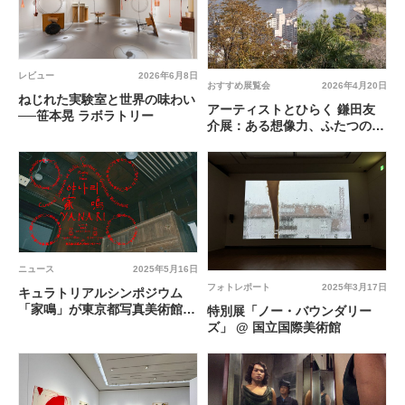
レビュー
2026年6月8日
おすすめ展覧会
2026年4月20日
ねじれた実験室と世界の味わい
アーティストとひらく 鎌田友
──笹本晃 ラボラトリー
介展：ある想像力、ふたつの土
地 @ 横浜美術館 ギャラリー4
ニュース
2025年5月16日
フォトレポート
2025年3月17日
キュラトリアルシンポジウム
「家鳴」が東京都写真美術館で
特別展「ノー・バウンダリー
開催
ズ」 @ 国立国際美術館