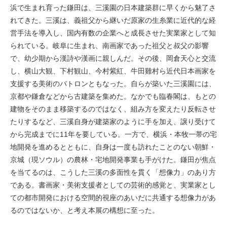
浜で生まれ育った鎌田は、三溪園の日本建築群に早くから魅了さ
れてきた。三溪は、義祖父から継いだ原家の生糸業に近代的な経
営手法を導入し、国内有数の企業へと成長させた実業家として知
られている。岐阜に生まれ、南画家であった祖父と叔父の影響
で、幼少期から漢詩や漢画に親しんだ。その後、岡倉天心と交流
し、横山大観、下村観山、今村紫紅、牛田雞村ら近代日本画家を
支援する美術のパトロンともなった。自らが築いた三溪園には、
京都や鎌倉などから古建築を集めた。なかでも臨春閣は、もとの
建物をそのまま移築するのではなく、組み方を変えたり反転させ
たりするなど、三溪自身が建築家のように手を加え、譲り受けて
から完成までに11年を要している。一方で、横浜・本牧一帯の宅
地開発を進めるとともに、自身は一度も訪れたことのない朝鮮・
京城（現ソウル）の農林・宅地開発事業も手がけた。鎌田が焦点
を当てるのは、こうした三溪の多面性を貫く「想像力」のあり方
である。書画家・美術支援者としての芸術的感覚と、実業家とし
ての都市開発における空間的視座のあいだに共通する想像力があ
るのではないか、と考え本展の構想に至った。