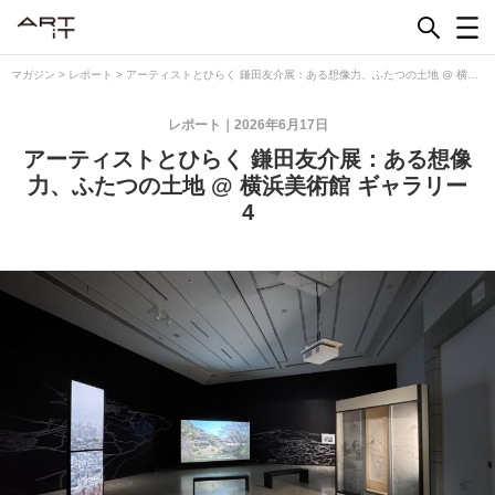
Skip
to
content
マガジン
>
レポート
>
アーティストとひらく 鎌田友介展：ある想像力、ふたつの土地 @ 横浜
美術館 ギャラリー4
レポート
2026年6月17日
アーティストとひらく 鎌田友介展：ある想像
力、ふたつの土地 @ 横浜美術館 ギャラリー
4