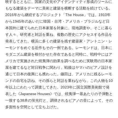
映するとともに、国家の文化やアイデンティティ形成のツールに
もなる建築をテーマに美術と建築を横断する活動を続けている。
2016年から継続するプロジェクト「The House」では、1910年
から1945年のあいだに韓国・台湾・アメリカ・ブラジルなど日
本国外に建てられた日本家屋を対象に、現地調査や、そこに暮ら
す人々、研究者と対話を重ね、複数の歴史にアクセスする作品を
発表してきた。横浜に多くの建築を残す建築家・アントニン・レ
ーモンドをめぐる近作もその一例である。レーモンドは、日本に
モダニズム建築を根付かせた存在であると同時に、戦時中にはア
メリカで実施された焼夷弾の効果を調べるために実験用の日本家
屋を建てるなど対日戦争に関わり、戦後はヤマハのピアノ設計を
通じて日本の復興にも携わった。鎌田は、アメリカに残るレーモ
ンドの自宅を訪ね、その孫らと対話を重ねながら、この人物を10
年以上にわたって調査してきた。2023年に国立国際美術館で発
表した《Japanese Houses》では、焼夷弾一基あたりの子弾数と
一致する38本の蛍光灯と、調律されるピアノの音によって、その
多面性を空間として立ち上げた。