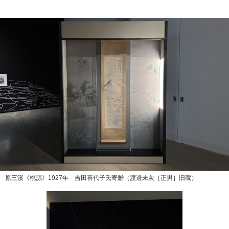
原三溪《桃源》1927年 吉田喜代子氏寄贈（渡邊未灰［正男］旧蔵）