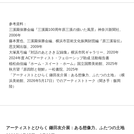
参考資料：
三溪園保勝会編『三溪園100周年原三溪の描いた風景』神奈川新聞社、
2006年
藤本實也、三溪園保勝会編、横浜市芸術文化振興財団編『原三溪翁伝』
思文閣出版、2009年
大塚真弓編『対話のあとさき 記録集』横浜市民ギャラリー、2020年
2024年度 ACYアーティスト・フェローシップ助成 活動報告書
植松由佳編『ホーム・スイート・ホーム』国立国際美術館、2025年
秋月望『原四郎と朝鮮』一松書院、2025年
「アーティストとひらく 鎌田友介展：ある想像力、ふたつの土地」（横
浜美術館、2026年5月17日）でのアーティストトーク（聞き手：飯岡
陸）
アーティストとひらく 鎌田友介展：ある想像力、ふたつの土地