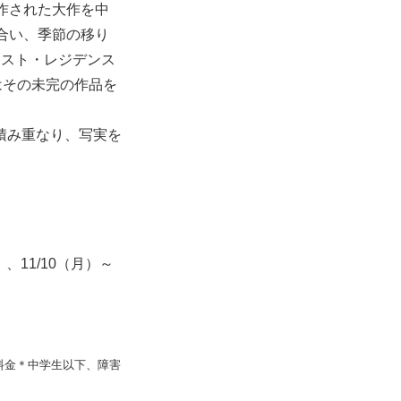
作された大作を中
合い、季節の移り
ィスト・レジデンス
はその未完の作品を
積み重なり、写実を
、11/10（月）～
料金＊中学生以下、障害