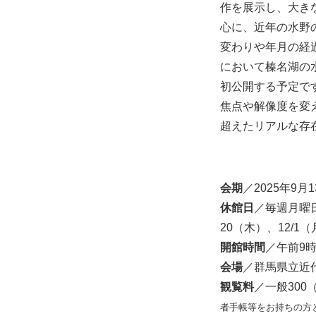
作を展示し、大き
心に、近年の水野
変わりや年月の経
において榛名湖の
初公開する予定で
焦点や解像度を変
超えたリアルな存
会期
／2025年9月
休館日
／毎週月曜日
20（木）、12/1（
開館時間
／午前9時
会場
／群馬県立近
観覧料
／一般300
者手帳等をお持ちの方と