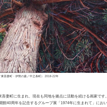
吾妻町・伊勢の森／中之条町） 2018-22年
東吾妻町に生まれ、現在も同地を拠点に活動を続ける画家です
、開館40周年を記念するグループ展「1974年に生まれて」にお