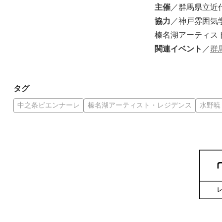
主催
／群馬県立近
協力
／神戸雰囲気学
榛名湖アーティス
関連イベント
／
群
タグ
中之条ビエンナーレ
榛名湖アーティスト・レジデンス
水野暁