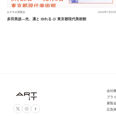
おすすめ展覧会
2026年7月25
多田美波―光、凛と ゆれる @ 東京都現代美術館
会社
プラ
展覧
広告