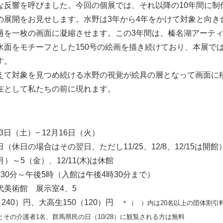
な反響を呼びました。今回の個展では、それ以降の10年間に制
の展開をお見せします。水野は3年から4年をかけて対象と向き
過を一枚の画面に凝縮させます。この3年間は、榛名湖アーテ
水面をモチーフとした150号の絵画を描き続けており、本展で
す。
えて対象を見つめ続ける水野の視覚が絵具の層となって画面に
在として私たちの前に現れます。
13日（土）− 12月16日（火）
（休日の場合はその翌日、ただし11/25、12/8、12/15は開館）
月）～5（金）、12/11(木)は休館
30分～午後5時（入館は午後4時30分まで）
代美術館 展示室4、5
（240）円、大高生150（120）円
＊（ ）内は20名以上の団体割引
その介護者1名、群馬県民の日（10/28）に観覧される方は無料