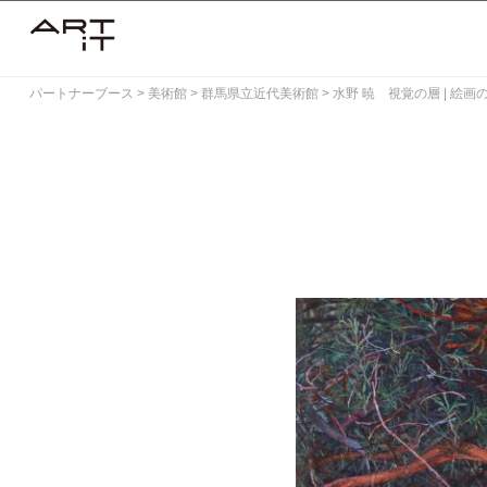
Skip
to
content
パートナーブース
>
美術館
>
群馬県立近代美術館
>
水野 暁 視覚の層 | 絵画