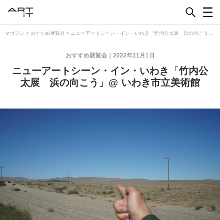
Skip
to
content
マガジン
>
おすすめ展覧会
>
ニューアートシーン・イン・いわき「竹内公太展 浜の向こう」
@ いわき市立美術館
おすすめ展覧会
2022年11月1日
ニューアートシーン・イン・いわき「竹内公
太展 浜の向こう」@ いわき市立美術館