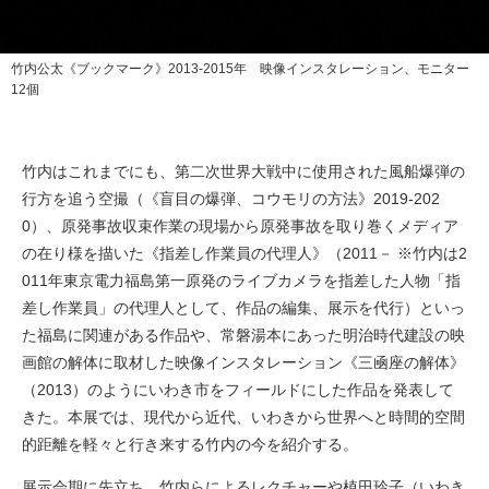
竹内公太《ブックマーク》2013-2015年 映像インスタレーション、モニター
12個
竹内はこれまでにも、第二次世界大戦中に使用された風船爆弾の
行方を追う空撮（《盲目の爆弾、コウモリの方法》2019-202
0）、原発事故収束作業の現場から原発事故を取り巻くメディア
の在り様を描いた《指差し作業員の代理人》（2011－ ※竹内は2
011年東京電力福島第一原発のライブカメラを指差した人物「指
差し作業員」の代理人として、作品の編集、展示を代行）といっ
た福島に関連がある作品や、常磐湯本にあった明治時代建設の映
画館の解体に取材した映像インスタレーション《三凾座の解体》
（2013）のようにいわき市をフィールドにした作品を発表して
きた。本展では、現代から近代、いわきから世界へと時間的空間
的距離を軽々と行き来する竹内の今を紹介する。
展示会期に先立ち、竹内らによるレクチャーや植田玲子（いわき