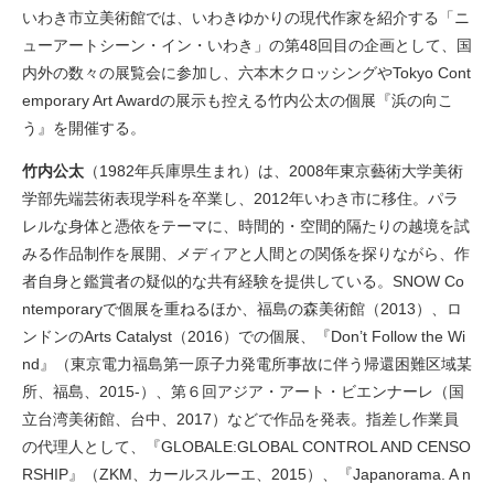
いわき市立美術館では、いわきゆかりの現代作家を紹介する「ニ
ューアートシーン・イン・いわき」の第48回目の企画として、国
内外の数々の展覧会に参加し、六本木クロッシングやTokyo Cont
emporary Art Awardの展示も控える竹内公太の個展『浜の向こ
う』を開催する。
竹内公太
（1982年兵庫県生まれ）は、2008年東京藝術大学美術
学部先端芸術表現学科を卒業し、2012年いわき市に移住。パラ
レルな身体と憑依をテーマに、時間的・空間的隔たりの越境を試
みる作品制作を展開、メディアと人間との関係を探りながら、作
者自身と鑑賞者の疑似的な共有経験を提供している。SNOW Co
ntemporaryで個展を重ねるほか、福島の森美術館（2013）、ロ
ンドンのArts Catalyst（2016）での個展、『Don’t Follow the Wi
nd』（東京電力福島第一原子力発電所事故に伴う帰還困難区域某
所、福島、2015-）、第６回アジア・アート・ビエンナーレ（国
立台湾美術館、台中、2017）などで作品を発表。指差し作業員
の代理人として、『GLOBALE:GLOBAL CONTROL AND CENSO
RSHIP』（ZKM、カールスルーエ、2015）、『Japanorama. A n