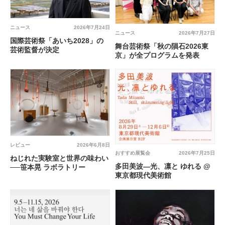
ニュース
2026年7月24日
ニュース
2026年7月27日
国際芸術祭「あいち2028」の
舞台芸術祭「秋の隕石2026東
芸術監督が決定
京」が全プログラムを発表
レビュー
2026年6月8日
おすすめ展覧会
2026年7月25日
ねじれた実験室と世界の味わい
多田美波―光、凛と ゆれる @
──笹本晃 ラボラトリー
東京都現代美術館