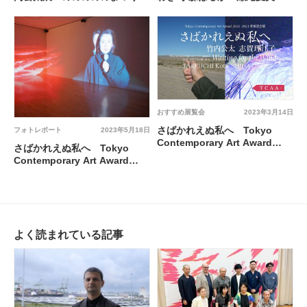
@ 市原湖畔美術館
いわき市立美術館
おすすめ展覧会
2023年3月14日
さばかれえぬ私へ Tokyo
フォトレポート
2023年5月18日
Contemporary Art Award
さばかれえぬ私へ Tokyo
2021-2023 受賞記念展 @ 東京
Contemporary Art Award
都現代美術館
2021-2023 受賞記念展（志賀理
江子、竹内公太） @ 東京都現
代美術館
よく読まれている記事