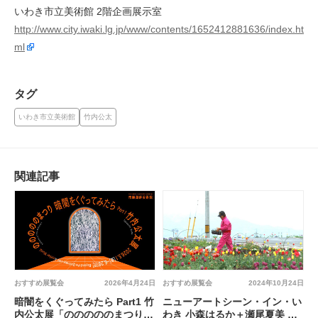
いわき市立美術館 2階企画展示室
http://www.city.iwaki.lg.jp/www/contents/1652412881636/index.ht
ml
タグ
いわき市立美術館
竹内公太
関連記事
おすすめ展覧会
2026年4月24日
おすすめ展覧会
2024年10月24日
暗闇をくぐってみたら Part1 竹
ニューアートシーン・イン・い
内公太展「のののののまつり」
わき 小森はるか＋瀬尾夏美 @