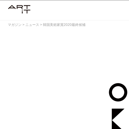
Skip
to
content
マガジン
>
ニュース
>
韓国美術家賞2020最終候補