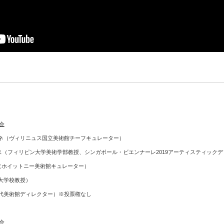
会
ネ（ヴィリニュス国立美術館チーフキュレーター）
ス（フィリピン大学美術学部教授、シンガポール・ビエンナーレ2019アーティスティック
（ホイットニー美術館キュレーター）
大学校教授）
代美術館ディレクター）※投票権なし
会