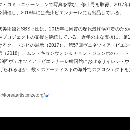
ブ・コミュニケーションで写真を学び、修士号を取得。2017
を開催し、2018年には光州ビエンナーレにも出品している。
美術館とSBS財団は、2015年に同賞の歴代最終候補者のた
やプロジェクトの支援を継続している。近年の主な支援に、第1
るク・ドンヒの展示（2017）、第57回ヴェネツィア・ビエ
示（2018）、ムン・キョンウォン＆チョン・ジュンホのテー
第59回ヴェネツィア・ビエンナーレ韓国館におけるサイレン・
が挙げられるほか、数々のアーティストの海外でのプロジェクト
p://koreaartistprize.org/