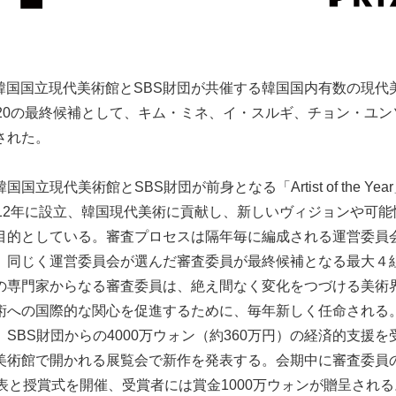
日、韓国国立現代美術館とSBS財団が共催する韓国国内有数の現
020の最終候補として、キム・ミネ、イ・スルギ、チョン・ユ
された。
立現代美術館とSBS財団が前身となる「Artist of the Year」
012年に設立、韓国現代美術に貢献し、新しいヴィジョンや可
目的としている。審査プロセスは隔年毎に編成される運営委員
、同じく運営委員会が選んだ審査委員が最終候補となる最大４
の専門家からなる審査委員は、絶え間なく変化をつづける美術
術への国際的な関心を促進するために、毎年新しく任命される
SBS財団からの4000万ウォン（約360万円）の経済的支援
美術館で開かれる展覧会で新作を発表する。会期中に審査委員
表と授賞式を開催、受賞者には賞金1000万ウォンが贈呈される