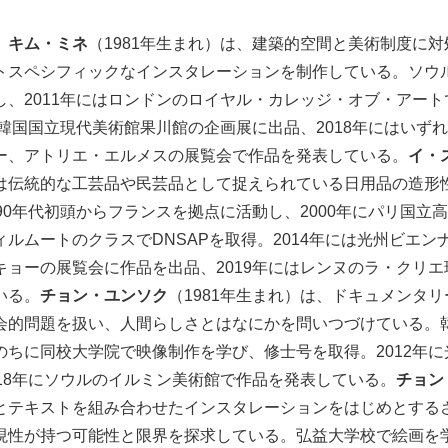
、
キム・ミネ
（1981年生まれ）は、建築的空間と美術制度に
トスペシフィックなインスタレーションを制作している。ソウ
し、2011年にはロンドンのロイヤル・カレッジ・オブ・アー
に韓国国立現代美術館果川館の企画展に出品、2018年にはいず
ー、アトリエ・エルメスの展覧会で作品を発表している。
イ・
は伝統的な工芸品や民芸品として捉えられている日用品の造形
90年代初頭からフランスを拠点に活動し、2000年にパリ国立
ルムートのクラスでDNSAPを取得。2014年には光州ビエンナ
キョーの展覧会に作品を出品、2019年にはレンヌのラ・クリ
いる。
チョン・ユンソク
（1981年生まれ）は、ドキュメンタ
会的問題を扱い、人間らしさとはなにかを問いつづけている。
のちに同校大学院で映像制作を学び、修士号を取得。2012年
018年にソウルのイルミン美術館で作品を発表している。
チョン
とテキストを組み合わせたインスタレーションをはじめとする
現性が持つ可能性と限界を探求している。弘益大学校で絵画を