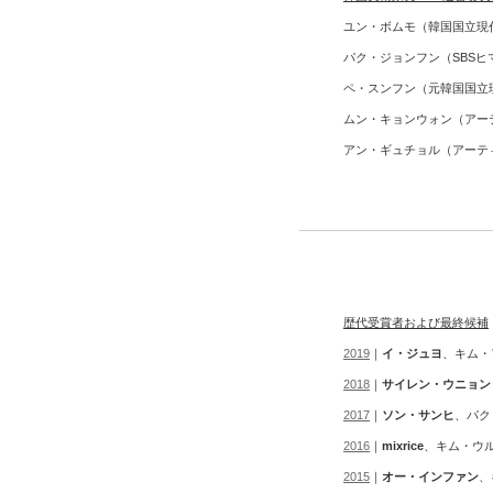
ユン・ボムモ（韓国国立現
パク・ジョンフン（SBS
ペ・スンフン（元韓国国立
ムン・キョンウォン（アー
アン・ギュチョル（アーテ
歴代受賞者および最終候補
2019
｜
イ・ジュヨ
、キム・
2018
｜
サイレン・ウニョン
2017
｜
ソン・サンヒ
、パク
2016
｜
mixrice
、キム・ウ
2015
｜
オー・インファン
、