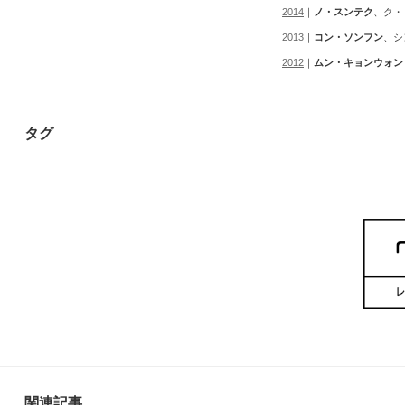
2014
｜
ノ・スンテク
、ク・
2013
｜
コン・ソンフン
、シ
2012
｜
ムン・キョンウォン
タグ
関連記事