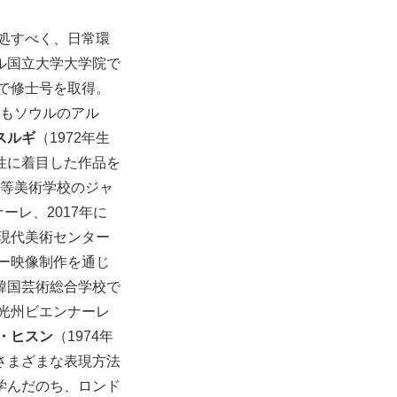
対処すべく、日常環
ル国立大学大学院で
トで修士号を取得。
れもソウルのアル
スルギ
（1972年生
性に着目した作品を
高等美術学校のジャ
ーレ、2017年に
エ現代美術センター
リー映像制作を通じ
韓国芸術総合学校で
に光州ビエンナーレ
・ヒスン
（1974年
さまざまな表現方法
学んだのち、ロンド