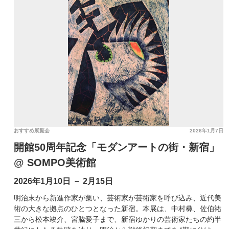
おすすめ展覧会
2026年1月7日
開館50周年記念「モダンアートの街・新宿」
@ SOMPO美術館
2026年1月10日 － 2月15日
明治末から新進作家が集い、芸術家が芸術家を呼び込み、近代美
術の大きな拠点のひとつとなった新宿。本展は、中村彝、佐伯祐
三から松本竣介、宮脇愛子まで、新宿ゆかりの芸術家たちの約半