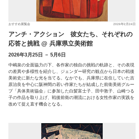
おすすめ展覧会
2026年2月24日
アンチ・アクション 彼女たち、それぞれの
応答と挑戦 @ 兵庫県立美術館
2026年3月25日 － 5月6日
中嶋泉の全面協力の下、各作家の独自の挑戦の軌跡と、その表現
の差異や多様性を紹介し、ジェンダー研究の観点から日本の戦後
美術史に新たな光を当てる。なかでも、兵庫県に在住していた吉
原治良を中心に阪神間の若い作家たちが結成した前衛美術グルー
プ「具体美術協会」に参加した白髪富士子、田中敦子、山崎つる
子の作品を取り上げ、戦後前衛の潮流における女性作家の実践を
改めて捉え直す機会となる。