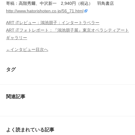
寄稿：高階秀爾、中沢新一 2,940円（税込） 羽鳥書店
http://www.hatorishoten.co.jp/56_71.html
ART iTレビュー：鴻池朋子：インタートラベラー
ART iTフォトレポート：『鴻池朋子展』東京オペラシティアート
ギャラリー
←インタビュー目次へ
タグ
関連記事
よく読まれている記事