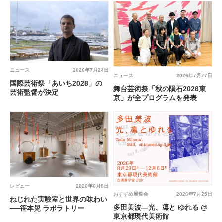
ニュース
2026年7月24日
ニュース
2026年7月27日
国際芸術祭「あいち2028」の
舞台芸術祭「秋の隕石2026東
芸術監督が決定
京」が全プログラムを発表
レビュー
2026年6月8日
おすすめ展覧会
2026年7月25日
ねじれた実験室と世界の味わい
多田美波―光、凛と ゆれる @
──笹本晃 ラボラトリー
東京都現代美術館