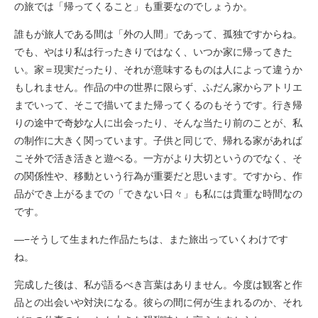
の旅では「帰ってくること」も重要なのでしょうか。
誰もが旅人である間は「外の人間」であって、孤独ですからね。
でも、やはり私は行ったきりではなく、いつか家に帰ってきた
い。家＝現実だったり、それが意味するものは人によって違うか
もしれません。作品の中の世界に限らず、ふだん家からアトリエ
までいって、そこで描いてまた帰ってくるのもそうです。行き帰
りの途中で奇妙な人に出会ったり、そんな当たり前のことが、私
の制作に大きく関っています。子供と同じで、帰れる家があれば
こそ外で活き活きと遊べる。一方がより大切というのでなく、そ
の関係性や、移動という行為が重要だと思います。ですから、作
品ができ上がるまでの「できない日々」も私には貴重な時間なの
です。
—−そうして生まれた作品たちは、また旅出っていくわけです
ね。
完成した後は、私が語るべき言葉はありません。今度は観客と作
品との出会いや対決になる。彼らの間に何が生まれるのか、それ