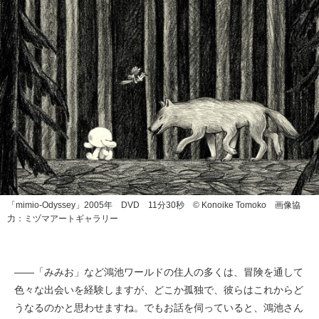
「mimio-Odyssey」2005年 DVD 11分30秒 © Konoike Tomoko 画像協
力：ミヅマアートギャラリー
——「みみお」など鴻池ワールドの住人の多くは、冒険を通して
色々な出会いを経験しますが、どこか孤独で、彼らはこれからど
うなるのかと思わせますね。でもお話を伺っていると、鴻池さん