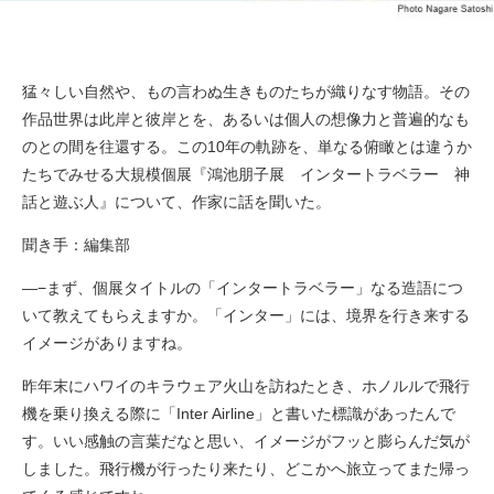
猛々しい自然や、もの言わぬ生きものたちが織りなす物語。その
作品世界は此岸と彼岸とを、あるいは個人の想像力と普遍的なも
のとの間を往還する。この10年の軌跡を、単なる俯瞰とは違うか
たちでみせる大規模個展『鴻池朋子展 インタートラベラー 神
話と遊ぶ人』について、作家に話を聞いた。
聞き手：編集部
—−まず、個展タイトルの「インタートラベラー」なる造語につ
いて教えてもらえますか。「インター」には、境界を行き来する
イメージがありますね。
昨年末にハワイのキラウェア火山を訪ねたとき、ホノルルで飛行
機を乗り換える際に「Inter Airline」と書いた標識があったんで
す。いい感触の言葉だなと思い、イメージがフッと膨らんだ気が
しました。飛行機が行ったり来たり、どこかへ旅立ってまた帰っ