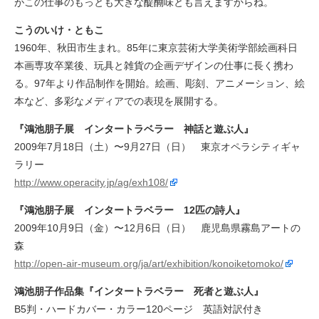
がこの仕事のもっとも大きな醍醐味とも言えますからね。
こうのいけ・ともこ
1960年、秋田市生まれ。85年に東京芸術大学美術学部絵画科日
本画専攻卒業後、玩具と雑貨の企画デザインの仕事に長く携わ
る。97年より作品制作を開始。絵画、彫刻、アニメーション、絵
本など、多彩なメディアでの表現を展開する。
『鴻池朋子展 インタートラベラー 神話と遊ぶ人』
2009年7月18日（土）〜9月27日（日） 東京オペラシティギャ
ラリー
http://www.operacity.jp/ag/exh108/
『鴻池朋子展 インタートラベラー 12匹の詩人』
2009年10月9日（金）〜12月6日（日） 鹿児島県霧島アートの
森
http://open-air-museum.org/ja/art/exhibition/konoiketomoko/
鴻池朋子作品集『インタートラベラー 死者と遊ぶ人』
B5判・ハードカバー・カラー120ページ 英語対訳付き