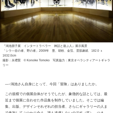
『鴻池朋子展 インタートラベラー 神話と遊ぶ人』展示風景
「シラ―谷の者、野の者」2009年 墨、胡粉、金箔、雲肌麻紙 182.0 ｘ
1632.0cm
撮影：永禮賢 © Konoike Tomoko 写真協力：東京オペラシティアートギャラ
リー
—−鴻池さん自身にとって、今回「冒険」はありましたか。
この規模での個展自体がそうでしたが、象徴的な話としては、最
近まで個展に合わせた作品集を制作していました。そこでは編
集、出版、デザインそれぞれの担当者、さらにギャラリーの人ま
で参加してぶつかり合う。誰も遠慮しないのです（笑）。つま