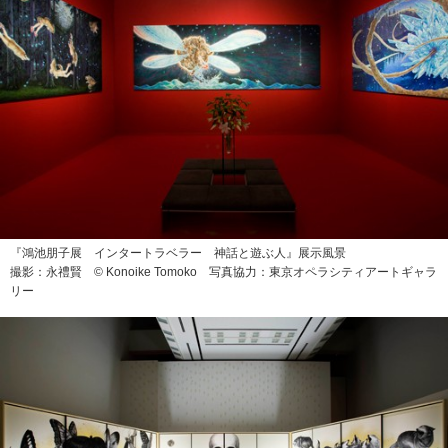
『鴻池朋子展 インタートラベラー 神話と遊ぶ人』展示風景
撮影：永禮賢 © Konoike Tomoko 写真協力：東京オペラシティアートギャラ
リー