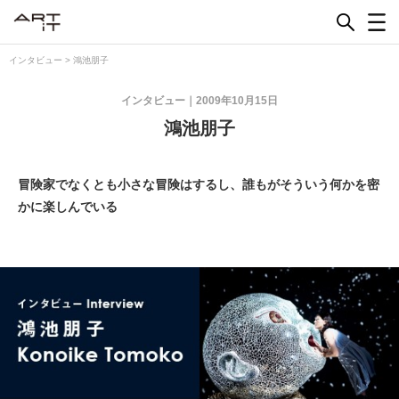
Skip
to
content
インタビュー
>
鴻池朋子
インタビュー
2009年10月15日
鴻池朋子
冒険家でなくとも小さな冒険はするし、誰もがそういう何かを密
かに楽しんでいる