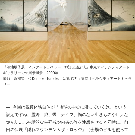
『鴻池朋子展 インタートラベラー 神話と遊ぶ人』東京オペラシティアート
ギャラリーでの展示風景 2009年
撮影：永禮賢 © Konoike Tomoko 写真協力：東京オペラシティアートギャラ
リー
—−今回は観賞体験自体が「地球の中心に潜っていく旅」という
設定ですね。霊峰、狼、蝶、ナイフ、顔のない生きものや巨大な
赤ん坊……神話的な生死観や内省の旅を連想させると同時に、前
回の個展『隠れマウンテン＆ザ・ロッジ』（会場のビルを使って