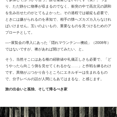
り、ただ静かに物事が収まるのでなく、衝突の中で高次元の調和
を生み出せたのがとてもよかった。その過程では破綻も必要で、
ときには嫌がられるのを承知で、相手の懐へズカズカ入らなけれ
ばいけません。互いのよいもの、重要なものを見つけるためのア
プローチとして。
—−展覧会の導入にあった「隠れマウンテン―襖絵」（2008年）
ではないですが、襖があれば開けてみたい、と。
そう。当然そこにはある種の経験値や礼儀正しさも必要で、「ど
うやったら向こう側を見せてくれるかな……」と作戦を練るわけ
です。異物がぶつかり合うところにエネルギーは生まれるもの
で、分子レベルの話が人間にもあてはまるな、と感じます。
旅の出会いと孤独、そして帰るべき家