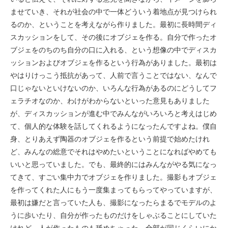
ませていき、それが社会の中で一体どういう着地点が見つけられ
るのか、ということを考えながら作りました。最初に長時間ディ
スカッションをして、その後にオブジェを作る。自分で作ったオ
ブジェをのちのち自分の口に入れる、という想像の中でディスカ
ッションおよびオブジェを作るという行為がありました。最初は
やはりけっこう抵抗があって、人前で言うことではない、なんで
口じゃないといけないのか、いろんな行為があるのにどうしてフ
ェラチオなのか、わけがわからないといった意見もありました
が、ディスカッションが進む中でみんながいろいろと考えはじめ
て、個人的な体験を話してくれるようになったんですよね。僕自
身、とりあえず陶器のオブジェを作るという前提で始めたけれ
ど、みんなの総意でそれはやめたいということになればやめても
いいと思っていました。でも、最終的にはみんながやる気になっ
てきて、すごい集中力でオブジェを作りました。撮影もオブジェ
を作ってくれた人にもう一度集まってもらってやっていますが、
最初は嫌だと言っていた人も、撮影になったらまるでモデルのよ
うに歩いたり、自分が作ったものだけをしゃぶることにしていた