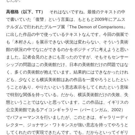
したか。
高嶺格（以下、TT）
それはないですね。最後のテキストの中
で書いていた「復讐」という言葉は、もともと2009年にアムス
テルダムで行われたグループ展『The Demon of Comparisons』
に出した作品の中で使っているテキストなんです。今回の個展で
も「木村さん」を展示できない状況は変わらない、そういう美術
館の状況の中でなにができるのかをポジティブに考えようと思い
ました。記者会見のときにも言ったのですが、そもそもセンサー
シップの問題はこの美術館だけ、日本の美術館だけの問題ではな
く、多くの美術館が抱えています。結果的にはできなかったけれ
ども、少なくとも横浜美術館はあの作品を一度やろうとしたとい
うことがあり、やりたいという意志表示をしてくれたという意味
で特別な関係を持っている。だから、横浜美術館だけの失敗、失
態ということではないと思っています。この作品は、イギリスの
公立美術館であるアイコンギャラリー（バーミンガム、2002）
でパフォーマンスを行いましたが、このときは、ギャラリーディ
レクター、ジョナサン・ワトキンスが強い意志を持ってやろうと
してくれたので実現できたんです。でも、だからといってイギリ