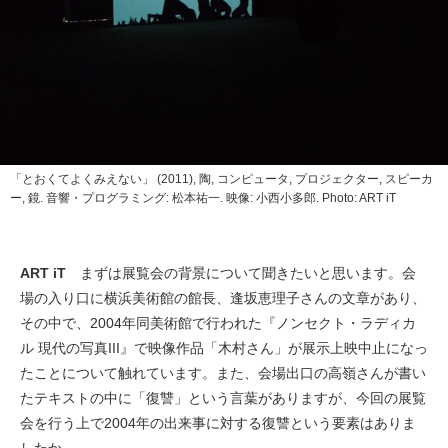
「とおくてよくみえない」 (2011), 陶, コンピュータ, プロジェクター, スピーカ
ー, 鏡. 音響・プログラミング: 松本祐一. 映像: 小西小多郎. Photo: ART iT
ART iT
まずは展覧会の背景について聞きたいと思います。会
場の入り口に横浜美術館の館長、逢坂恵理子さんの文章があり、
その中で、2004年同美術館で行われた『ノンセクト・ラディカ
ル 現代の写真III』で映像作品「木村さん」が展示上映中止になっ
たことについて触れています。また、会場出口の高嶺さんが書い
たテキストの中に「復讐」という言葉がありますが、今回の展覧
会を行う上で2004年の出来事に対する復讐という要素はありま