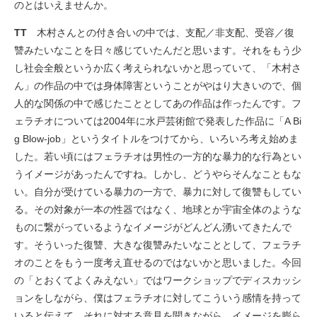
のとはいえませんか。
TT
木村さんとの付き合いの中では、支配／非支配、受容／復
讐みたいなことを日々感じていたんだと思います。それをもう少
し社会全般というか広く考えられないかと思っていて、「木村さ
ん」の作品の中では身体障害ということがやはり大きいので、個
人的な関係の中で感じたこととしてあの作品は作ったんです。フ
ェラチオについては2004年に水戸芸術館で発表した作品に「A Bi
g Blow-job」というタイトルをつけてから、いろいろ考え始めま
した。若い頃にはフェラチオは男性の一方的な暴力的な行為とい
うイメージがあったんですね。しかし、どうやらそんなこともな
い。自分が受けている暴力の一方で、暴力に対して復讐もしてい
る。その対象が一本の性器ではなく、地球とか宇宙全体のような
ものに繋がっているようなイメージがどんどん湧いてきたんで
す。そういった復讐、大きな復讐みたいなこととして、フェラチ
オのことをもう一度考え直せるのではないかと思いました。今回
の「とおくてよくみえない」ではワークショップでディスカッシ
ョンをしながら、僕はフェラチオに対してこういう感情を持って
いると伝えて、それに対する意見を聞きながら、イメージを膨ら