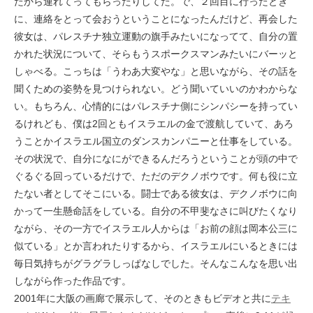
たから連れてってもらったりしてた。で、２回目に行ったとき
に、連絡をとって会おうということになったんだけど、再会した
彼女は、パレスチナ独立運動の旗手みたいになってて、自分の置
かれた状況について、そらもうスポークスマンみたいにバーッと
しゃべる。こっちは「うわあ大変やな」と思いながら、その話を
聞くための姿勢を見つけられない。どう聞いていいのかわからな
い。もちろん、心情的にはパレスチナ側にシンパシーを持ってい
るけれども、僕は2回ともイスラエルの金で渡航していて、あろ
うことかイスラエル国立のダンスカンパニーと仕事をしている。
その状況で、自分になにができるんだろうということが頭の中で
ぐるぐる回っているだけで、ただのデクノボウです。何も役に立
たない者としてそこにいる。闘士である彼女は、デクノボウに向
かって一生懸命話をしている。自分の不甲斐なさに叫びたくなり
ながら、その一方でイスラエル人からは「お前の顔は岡本公三に
似ている」とか言われたりするから、イスラエルにいるときには
毎日気持ちがグラグラしっぱなしでした。そんなこんなを思い出
しながら作った作品です。
2001年に大阪の画廊で展示して、そのときもビデオと共に
テキ