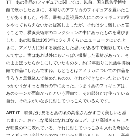
TT
あの作品のフィギュアに関しては、以前、国立民族学博物
館で展示したときに、木彫りのアフリカのフィギュアを置いたこ
とがありました。今回、最初は監視員の人にこのフィギュアの役
をやってもらえないかと提案しましたが、それは少し難しいと言
うことで、横浜美術館のコレクションの中にあったものを選びま
した。あの映像は1993年に３ヶ月くらいニューヨークにいたと
きに、アメリカに対する漠然とした思いがある中で撮影していた
んですよ。実はあれ以外にもいっぱい撮影した素材があって、そ
のままほったらかしにしていたものを、約12年振りに民族学博物
館で作品にしたんですね。もともとはアメリカについての作品を
作ろうと意気込んで始めたものの、それができなかったというひ
っかかりがずっと自分の中にあった。つまりあのフィギュアは、
あのシーンが面白かったという理由で、その部分だけ使っている
自分、そのふがいなさに対してつっこんでいるんです。
ART iT
映像だけ見るとあの頃の高嶺さんがすごく美しいと感
じました。おかしな服装になればなるほど、より高嶺さんらしさ
が映像の中に表れている。それに対してつっこみを入れる奇妙な
フィギュアは余計なものではないかと思いました。しかし、高嶺