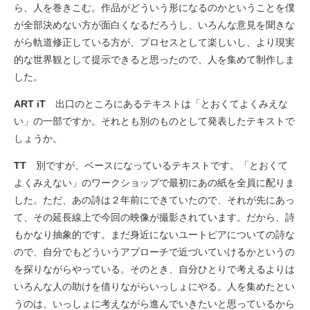
ら、人を巻きこむ。作品がどういう形になるのかということを僕
が全部決めない方が面白くなるだろうし、いろんな意見を聞きな
がら軌道修正している方が、プロセスとして楽しいし、より現実
的な世界観として提示できると思ったので、人を集めて制作しま
した。
ART iT
出口のところにあるテキストは「とおくてよくみえな
い」の一部ですか。それとも別のものとして発表したテキストで
しょうか。
TT
別ですが、ベースになっているテキストです。「とおくて
よくみえない」のワークショップで最初にあの紙を全員に配りま
した。ただ、あの詩は２年前にできていたので、それが先にあっ
て、その延長線上で今回の映像が撮影されています。だから、詩
もかなり抽象的です。まだ身近にないユートピアについての詩な
ので、自分でもどういうアプローチで近づいていけるかというの
を探りながらやっている。そのとき、自分ひとりで考えるよりは
いろんな人の助けを借りながらいっしょにやる。人を集めたとい
うのは、いっしょに考えながら進んでいきたいと思っているから