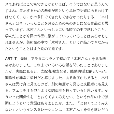
スであればどこでもできるかといえば、そうではないと思うんで
すよね。展示するための基準が国という単位で明確にあるわけで
はなくて、なにかの条件でできたりできなかったりする。「木村
さん」はそういったことを見るためのものさしになる作品だと思
っています。木村さんといっしょにいる時間の中で感じたこと、
学んだことが今回の作品に繋がっていっていることはあるかもし
れませんが、美術館の中で「木村さん」という作品ができなかっ
たということとはまた別の問題です。
ART iT
先日、アラタニウラノで初めて「木村さん」を見る機
会がありました。これまでいろいろな話を聞いたことはありまし
たが、実際に見ると、支配者/被支配者、能動的/受動的といった
関係性が非常に複雑だと感じました。ある角度から見ると、木村
さんは受け身に見えるけど、別の角度から見ると支配者にも見え
る。フェラチオも似たような関係性を持っていると思います。そ
ういった関係性を「とおくてよくみえない」という作品の中で強
調しようという意図はありましたか。また、「とおくてよくみえ
ない」というインスタレーションは「木村さん」を引き継いだも