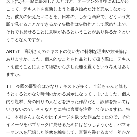
スト
(*1)も一緒に展示したんだけど、オープンの直後に9.11が起
こって、テキストを更新しようと書き始めたけど完成しなかっ
た。彼女の伝えたいことを、日本の、しかも画廊で、どういう文
脈で見せることができるか？失敗作は失敗作として認めた上で、
それでも見せることに意味があるということがあり得るか？とい
うことなんですが。
ART iT
高嶺さんのテキストの使い方に特別な理由や方法論は
ありますか。また、個人的なことを作品として扱う際に、テキス
トを使うことによって経験から少し距離を置くという考えはあり
ますか。
TT
今回の展覧会はかなりテキストが多く、全部ちゃんと読も
うとするとかなり時間のかかる展示になってしまいました。個人
的な題材、身の回りの人などを扱った作品だと、誤解を招いては
いけないので、そんなときに特に言葉を注意して使いますね。特
に「木村さん」なんかはイメージを扱った作品だったので、その
イメージをパブリックに見せるためにはどうしようかと。パフォ
ーマンスを記録した映像を編集して、言葉を乗せるまで一年かか