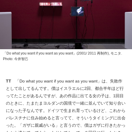
「Do what you want if you want as you want」(2001/ 2011 再制作), モニタ.
Photo: 今井智己
TT
「Do what you want if you want as you want」は、失敗作
として出してるんです。僕はイスラエルに2回、都合半年ほど行
ってたことがあるんですが、あの作品に出てる女の子は、1回目
のときに、たまたまヨルダンの国境で一緒に並んでいて知り合い
になった子なんです。ドイツで生まれ育っているけど、これから
パレスチナに住み始めると言ってて、そういうタイミングに出会
った。「ガザに親戚がいる」と言うので、僕はガザに行きたかっ