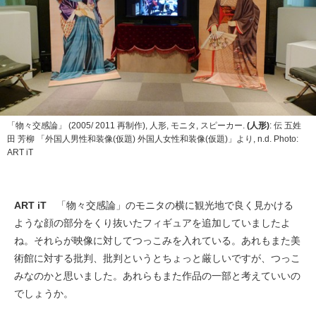
「物々交感論」 (2005/ 2011 再制作), 人形, モニタ, スピーカー.
(人形)
: 伝 五姓
田 芳柳 「外国人男性和装像(仮題) 外国人女性和装像(仮題)」より, n.d. Photo:
ART iT
ART iT
「物々交感論」のモニタの横に観光地で良く見かける
ような顔の部分をくり抜いたフィギュアを追加していましたよ
ね。それらが映像に対してつっこみを入れている。あれもまた美
術館に対する批判、批判というとちょっと厳しいですが、つっこ
みなのかと思いました。あれらもまた作品の一部と考えていいの
でしょうか。