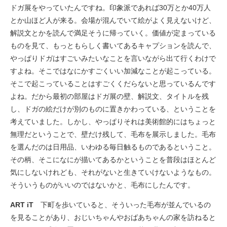
ドガ展をやっていたんですね。印象派であれば30万とか40万人
とか山ほど人が来る。会場が混んでいて絵がよく見えないけど、
解説文とかを読んで満足そうに帰っていく。価値が定まっている
ものを見て、もっともらしく書いてあるキャプションを読んで、
やっぱりドガはすごいみたいなことを言いながら出て行くわけで
すよね。そこではなにかすごくいい加減なことが起こっている。
そこで起こっていることはすごくくだらないと思っているんです
よね。だから最初の部屋はドガ展の壁、解説文、タイトルを残
し、ドガの絵だけが別のものに置きかわっている、ということを
考えていました。しかし、やっぱりそれは美術館的にはちょっと
無理だということで、壁だけ残して、毛布を展示しました。毛布
を選んだのは日用品、いわゆる毎日触るものであるということ。
その柄、そこになにが描いてあるかということを普段はほとんど
気にしないけれども、それがないと生きていけないようなもの。
そういうものがいいのではないかと、毛布にしたんです。
ART iT
下町を歩いていると、そういった毛布が並んでいるの
を見ることがあり、おじいちゃんやおばあちゃんの家を訪ねると