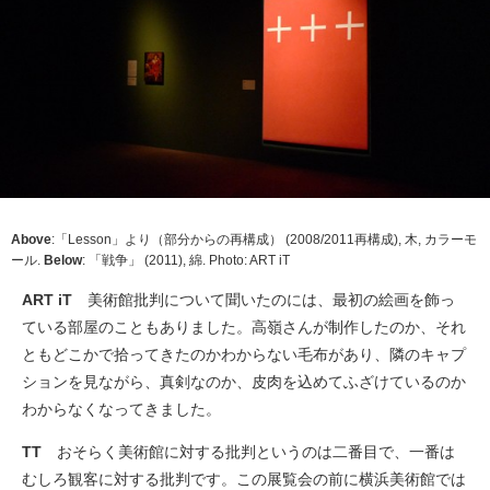
Above
:「Lesson」より（部分からの再構成） (2008/2011再構成), 木, カラーモ
ール.
Below
: 「戦争」 (2011), 綿. Photo: ART iT
ART iT
美術館批判について聞いたのには、最初の絵画を飾っ
ている部屋のこともありました。高嶺さんが制作したのか、それ
ともどこかで拾ってきたのかわからない毛布があり、隣のキャプ
ションを見ながら、真剣なのか、皮肉を込めてふざけているのか
わからなくなってきました。
TT
おそらく美術館に対する批判というのは二番目で、一番は
むしろ観客に対する批判です。この展覧会の前に横浜美術館では