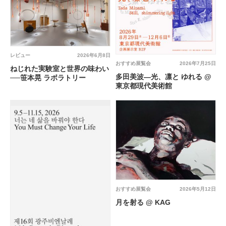
レビュー
2026年6月8日
おすすめ展覧会
2026年7月25日
ねじれた実験室と世界の味わい
多田美波―光、凛と ゆれる @
──笹本晃 ラボラトリー
東京都現代美術館
おすすめ展覧会
2026年5月12日
月を射る @ KAG