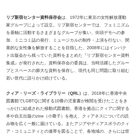
リブ新宿センター資料保存会
は、1972年に東京の女性解放運動
家グループによって設立。リブ新宿センターでは、フェミニズム
を基軸に活動するさまざまなグループが集い、街頭デモへの参
加、ミニコミ誌の発行、ミュージカルの制作・上演を行ない、閉
塞的な女性像を解放することを目指した。2008年にはインパク
ト出版会から残っていた資料をまとめた『リブ新宿センター資料
集成』が発行された。資料保存会の委員は、当時活躍したグルー
プとスペースの膨大な資料を保存し、現代も同じ問題に取り組む
若い世代に語りかけ続けている。
クィア・リーズ・ライブラリー（QRL）
は、2018年に香港中央
図書館でLGBTQに関する10冊の児童書が検閲を受けたことをき
っかけに結成された移動式図書館。香港を拠点にクィアに関する
本や自主出版のzine（小冊子）を抱え、クィアネスについての読
み物を広く一般に届けている。またアジアやディアスポラのクィ
ア・コミュニティとの連帯を図ることで、各地域の、さらには世