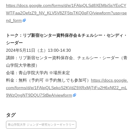
https://docs.google.com/forms/d/e/1FAIpQLSd8XEMbiSsYEoCY
WTFaa2OefzZ9_NV_KLV5V8ZF5tsTKQ0qFQ/viewform?usp=se
nd_form
トーク：リブ新宿センター資料保存会＆チェルシー・センディ・
シーダー
2024年5月11日（土）13:00-14:30
講師：リブ新宿センター資料保存会、チェルシー・シーダー（青
山学院大学教授）
会場：青山学院大学内 ※場所未定
料金：無料（予約可 ※予約無しでも参加可）
https://docs.google.
com/forms/d/e/1FAIpQLSekoS2KVdZ9XRxMjTtFu2H6xNf22_mL
9WzQngNT9DQU7StBeA/viewform
タグ
青山学院大学 ジェンダー研究センターギャラリー