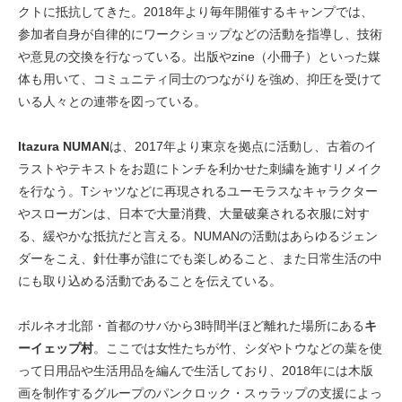
クトに抵抗してきた。2018年より毎年開催するキャンプでは、
参加者自身が自律的にワークショップなどの活動を指導し、技術
や意見の交換を行なっている。出版やzine（小冊子）といった媒
体も用いて、コミュニティ同士のつながりを強め、抑圧を受けて
いる人々との連帯を図っている。
Itazura NUMAN
は、2017年より東京を拠点に活動し、古着のイ
ラストやテキストをお題にトンチを利かせた刺繍を施すリメイク
を行なう。Tシャツなどに再現されるユーモラスなキャラクター
やスローガンは、日本で大量消費、大量破棄される衣服に対す
る、緩やかな抵抗だと言える。NUMANの活動はあらゆるジェン
ダーをこえ、針仕事が誰にでも楽しめること、また日常生活の中
にも取り込める活動であることを伝えている。
ボルネオ北部・首都のサバから3時間半ほど離れた場所にある
キ
ーイェップ村
。ここでは女性たちが竹、シダやトウなどの葉を使
って日用品や生活用品を編んで生活しており、2018年には木版
画を制作するグループのパンクロック・スゥラップの支援によっ