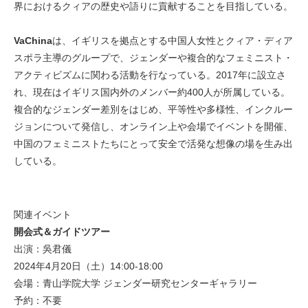
界におけるクィアの歴史や語りに貢献することを目指している。
VaChina
は、イギリスを拠点とする中国人女性とクィア・ディア
スポラ主導のグループで、ジェンダーや複合的なフェミニスト・
アクティビズムに関わる活動を行なっている。2017年に設立さ
れ、現在はイギリス国内外のメンバー約400人が所属している。
複合的なジェンダー差別をはじめ、平等性や多様性、インクルー
ジョンについて発信し、オンライン上や会場でイベントを開催、
中国のフェミニストたちにとって安全で活発な想像の場を生み出
している。
関連イベント
開会式＆ガイドツアー
出演：吳君儀
2024年4月20日（土）14:00-18:00
会場：青山学院大学 ジェンダー研究センターギャラリー
予約：不要