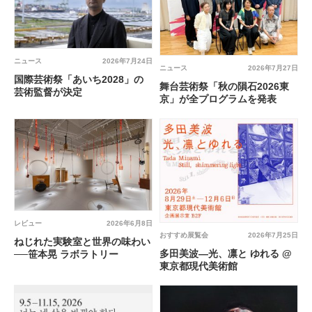
ニュース
2026年7月24日
ニュース
2026年7月27日
国際芸術祭「あいち2028」の
舞台芸術祭「秋の隕石2026東
芸術監督が決定
京」が全プログラムを発表
レビュー
2026年6月8日
おすすめ展覧会
2026年7月25日
ねじれた実験室と世界の味わい
多田美波―光、凛と ゆれる @
──笹本晃 ラボラトリー
東京都現代美術館