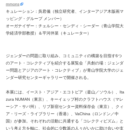
mmons
キュレーション：吳君儀（独立研究者、インターアジア木版画マ
ッピング・グループ メンバー）
オーガナイザー：チェルシー・センディ・シーダー（青山学院大
学経済学部教授）＆平河伴菜（キュレーター）
ジェンダーの問題に取り組み、コミュニティの構築を目指す6つ
のアート・コレクティブを紹介する展覧会「共創の場：ジェンダ
ー問題とアジアのアート・コレクティブ」が青山学院大学のジェ
ンダー研究センターギャラリーで開催される。
本展には、イースト・アジア・エコトピア（釜山／ソウル）、Ita
zura NUMAN（東京）、キーイェップ村のクラフトハウス（マレ
ーシア・サバ州）、リブ新宿センター資料保存会（東京）、クィ
ア・リーズ・ライブラリー（香港）、VaChina（ロンドン／中
国）が参加。それぞれの活動に共通する「コレクティビズム」と
いう考え方を軸に、社会的に少数派の人々がいかに助け合いや支