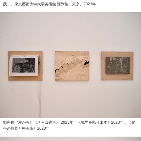
践）」東京藝術大学大学美術館 陳列館、東京、2023年
劉家俊（左から）《さらば香港》 2023年、《境界を彫り出す》2023年、《盧
亭の骸骨と中英街》2023年