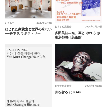
レビュー
2026年6月8日
おすすめ展覧会
2026年7月25日
ねじれた実験室と世界の味わい
多田美波―光、凛と ゆれる @
──笹本晃 ラボラトリー
東京都現代美術館
おすすめ展覧会
2026年5月12日
月を射る @ KAG