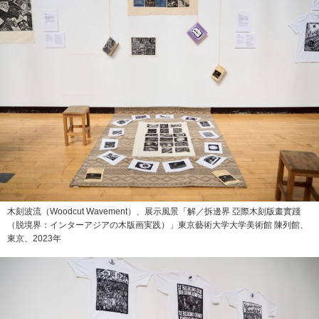
木刻波流（Woodcut Wavement）、展示風景「解／拆邊界 亞際木刻版畫實踐
（脱境界：インターアジアの木版画実践）」東京藝術大学大学美術館 陳列館、
東京、2023年