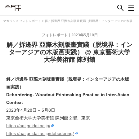
Skip
to
content
マガジン
>
フォトレポート
>
解／拆邊界 亞際木刻版畫實踐（脱境界：インターアジアの木版画
実践） @ 東京藝術大学大学美術館 陳列館
フォトレポート
2023年5月10日
解／拆邊界 亞際木刻版畫實踐（脱境界：イン
ターアジアの木版画実践） @ 東京藝術大学
大学美術館 陳列館
解／拆邊界 亞際木刻版畫實踐（脱境界：インターアジアの木版
画実践）
Debordering: Woodcut Printmaking Practice in Inter-Asian
Context
2023年4月28日 – 5月8日
東京藝術大学大学美術館 陳列館２階、東京
https://aai.geidai.ac.jp/
https://aai.geidai.ac.jp/debodering/