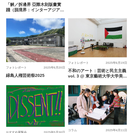
「解／拆邊界 亞際木刻版畫實
踐（脱境界：インターアジアの
木版画実践）」@ 東京藝術大
学大学美術館 陳列館
フォトレポート
2025年6月19日
フォトレポート
2025年6月20日
不和のアート：芸術と民主主義
緑島人権芸術祭2025
vol. 3 @ 東京藝術大学大学美術
館 陳列館
コラム
2025年4月11日
おすすめ展覧会
2025年5月30日