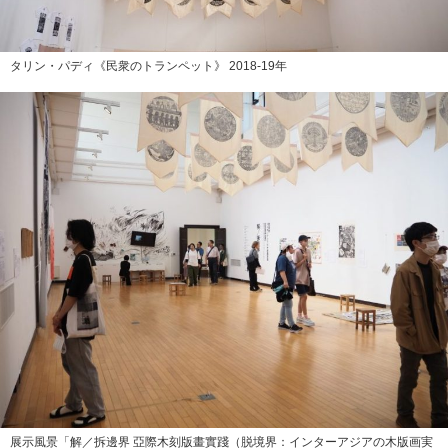
タリン・パディ《民衆のトランペット》 2018-19年
展示風景「解／拆邊界 亞際木刻版畫實踐（脱境界：インターアジアの木版画実