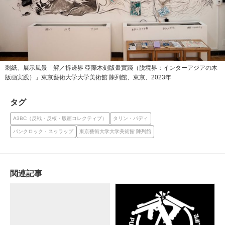
刺紙、展示風景「解／拆邊界 亞際木刻版畫實踐（脱境界：インターアジアの木
版画実践）」東京藝術大学大学美術館 陳列館、東京、2023年
タグ
A3BC（反戦・反核・版画コレクティブ）
タリン・パディ
パンクロック・スゥラップ
東京藝術大学大学美術館 陳列館
関連記事