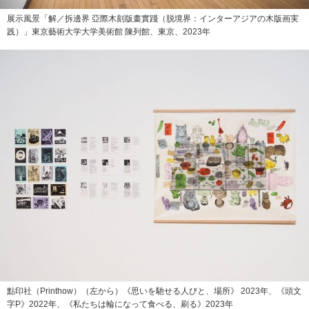
展示風景「解／拆邊界 亞際木刻版畫實踐（脱境界：インターアジアの木版画実
践）」東京藝術大学大学美術館 陳列館、東京、2023年
點印社（Printhow）（左から）《思いを馳せる人びと、場所》 2023年、《頭文
字P》2022年、《私たちは輪になって食べる、刷る》2023年