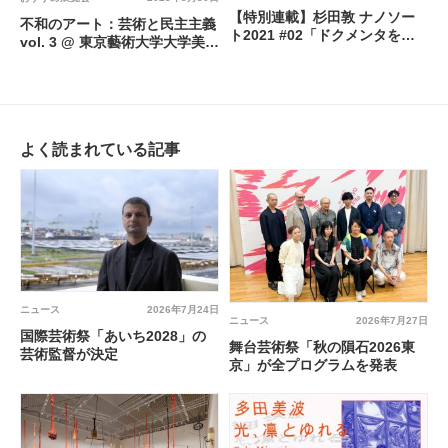
【特別連載】杉田敦 ナノソー
不和のアート：芸術と民主主義
ト2021 #02「ドクメンタを巡
vol. 3 @ 東京藝術大学大学美術
るホドロジー（後）」
館 陳列館
よく読まれている記事
ニュース
2026年7月24日
ニュース
2026年7月27日
国際芸術祭「あいち2028」の
舞台芸術祭「秋の隕石2026東
芸術監督が決定
京」が全プログラムを発表