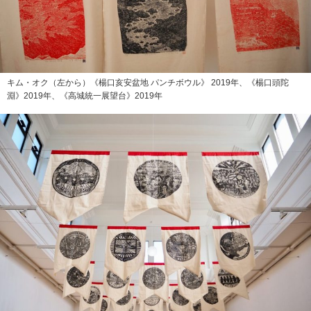
キム・オク（左から）《楊口亥安盆地 パンチボウル》 2019年、《楊口頭陀
淵》2019年、《高城統一展望台》2019年