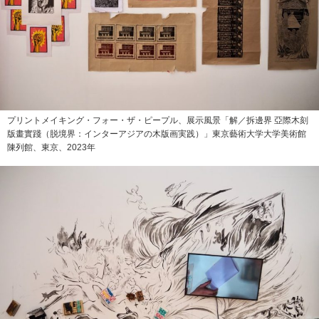
プリントメイキング・フォー・ザ・ピープル、展示風景「解／拆邊界 亞際木刻
版畫實踐（脱境界：インターアジアの木版画実践）」東京藝術大学大学美術館
陳列館、東京、2023年