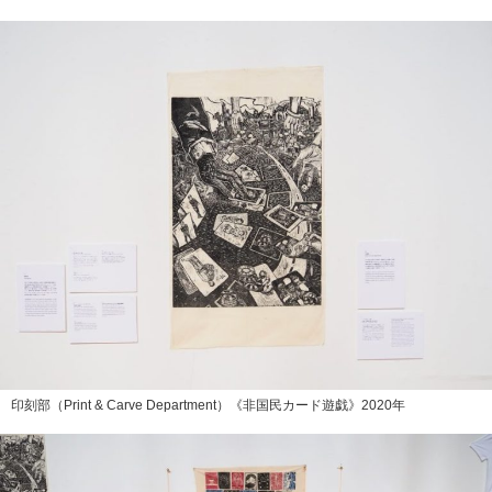
印刻部（Print & Carve Department）《非国民カード遊戯》2020年