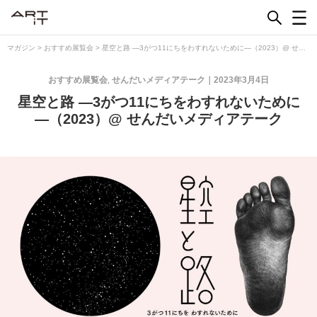
Skip
to
content
マガジン
>
おすすめ展覧会
>
星空と路 —3がつ11にちをわすれないために—（2023）@ せん
だいメディアテーク
おすすめ展覧会
せんだいメディアテーク
2023年3月4日
,
星空と路 —3がつ11にちをわすれないために
—（2023）@ せんだいメディアテーク