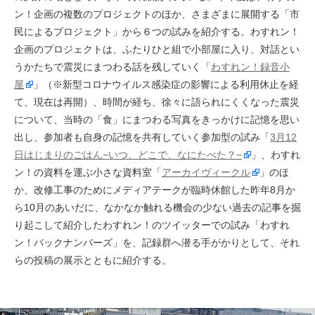
ン！企画の複数のプロジェクトのほか、さまざまに展開する「市
民によるプロジェクト」から６つの試みを紹介する。わすれン！
企画のプロジェクトは、ふたりひと組で小部屋に入り、対話とい
うかたちで震災にまつわる話を残していく「
わすれン！録音小
屋
」（※新型コロナウイルス感染症の影響による利用休止を経
て、現在は再開）、時間が経ち、徐々に語られにくくなった震災
について、当時の「食」にまつわる写真をきっかけに記憶を思い
出し、参加者も自身の記憶を共有していく参加型の試み「
3月12
日はじまりのごはん−いつ、どこで、なにたべた？−
」、わすれ
ン！の資料を運ぶ小さな資料室「
アーカイヴィークル
」のほ
か、改修工事のためにメディアテークが臨時休館した昨年8月か
ら10月のあいだに、なかなか触れる機会の少ない過去の記事を掘
り起こして紹介したわすれン！のツイッターでの試み「わすれ
ン！バックナンバーズ」を、記録群へ潜る手がかりとして、それ
らの投稿の展示とともに紹介する。