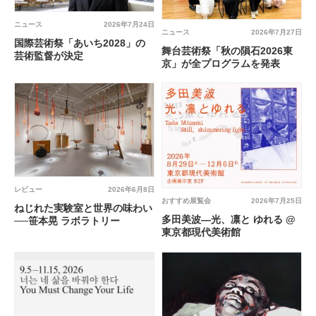
ニュース
2026年7月24日
ニュース
2026年7月27日
国際芸術祭「あいち2028」の
舞台芸術祭「秋の隕石2026東
芸術監督が決定
京」が全プログラムを発表
レビュー
2026年6月8日
おすすめ展覧会
2026年7月25日
ねじれた実験室と世界の味わい
多田美波―光、凛と ゆれる @
──笹本晃 ラボラトリー
東京都現代美術館