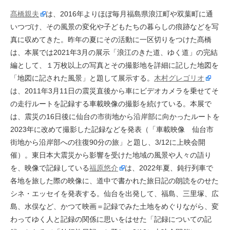
髙橋親夫
は、2016年よりほぼ毎月福島県浪江町や双葉町に通
いつづけ、その風景の変化や子どもたちの暮らしの痕跡などを写
真に収めてきた。昨年の夏にその活動に一区切りをつけた髙橋
は、本展では2021年3月の展示「浪江のきた道、ゆく道」の完結
編として、１万枚以上の写真とその撮影地を詳細に記した地図を
「地図に記された風景」と題して展示する。
木村グレゴリオ
は、2011年3月11日の震災直後から車にビデオカメラを乗せてそ
の走行ルートを記録する車載映像の撮影を続けている。本展で
は、震災の16日後に仙台の市街地から沿岸部に向かったルートを
2023年に改めて撮影した記録などを発表（「車載映像 仙台市
街地から沿岸部への往復90分の旅」と題し、3/12に上映会開
催）。東日本大震災から影響を受けた地域の風景や人々の語り
を、映像で記録している
福原悠介
は、2022年夏、鈍行列車で
各地を旅した際の映像に、道中で書かれた旅日記の朗読をのせた
シネ・エッセイを発表する。仙台を出発して、福島、三里塚、広
島、水俣など、かつて映画＝記録でみた土地をめぐりながら、変
わってゆく人と記録の関係に思いをはせた「記録についての記