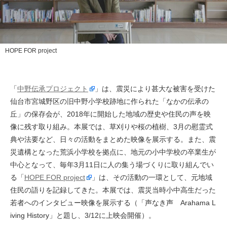
HOPE FOR project
「
中野伝承プロジェクト
」は、震災により甚大な被害を受けた
仙台市宮城野区の旧中野小学校跡地に作られた「なかの伝承の
丘」の保存会が、2018年に開始した地域の歴史や住民の声を映
像に残す取り組み。本展では、草刈りや桜の植樹、3月の慰霊式
典や法要など、日々の活動をまとめた映像を展示する。また、震
災遺構となった荒浜小学校を拠点に、地元の小中学校の卒業生が
中心となって、毎年3月11日に人の集う場づくりに取り組んでい
る「
HOPE FOR project
」は、その活動の一環として、元地域
住民の語りを記録してきた。本展では、震災当時小中高生だった
若者へのインタビュー映像を展示する（「声なき声 Arahama L
iving History」と題し、3/12に上映会開催）。