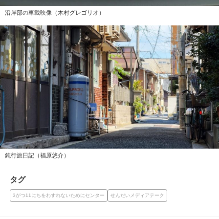
沿岸部の車載映像（木村グレゴリオ）
鈍行旅日記（福原悠介）
タグ
3がつ11にちをわすれないためにセンター
せんだいメディアテーク