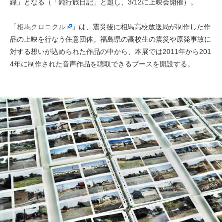
録」となる（「鈍行旅日記」と題し、3/12に上映会開催）。
「
相馬クロニクル
」は、震災後に相馬高校放送局が制作した作
品の上映を行なう任意団体。福島県の高校生の震災や原発事故に
対する想いが込められた作品の中から、本展では2011年から201
4年に制作された音声作品を聴取できるブースを開設する。