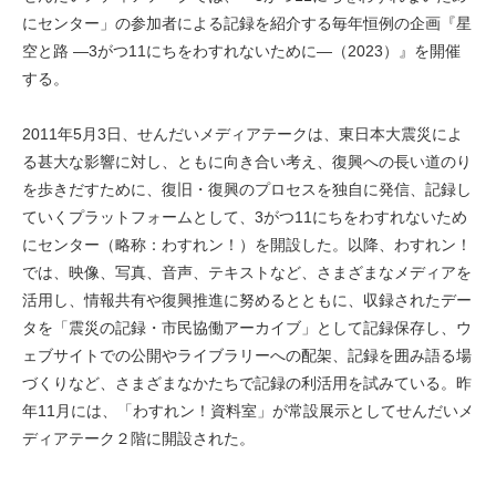
にセンター」の参加者による記録を紹介する毎年恒例の企画『星
空と路 —3がつ11にちをわすれないために—（2023）』を開催
する。
2011年5月3日、せんだいメディアテークは、東日本大震災によ
る甚大な影響に対し、ともに向き合い考え、復興への長い道のり
を歩きだすために、復旧・復興のプロセスを独自に発信、記録し
ていくプラットフォームとして、3がつ11にちをわすれないため
にセンター（略称：わすれン！）を開設した。以降、わすれン！
では、映像、写真、音声、テキストなど、さまざまなメディアを
活用し、情報共有や復興推進に努めるとともに、収録されたデー
タを「震災の記録・市民協働アーカイブ」として記録保存し、ウ
ェブサイトでの公開やライブラリーへの配架、記録を囲み語る場
づくりなど、さまざまなかたちで記録の利活用を試みている。昨
年11月には、「わすれン！資料室」が常設展示としてせんだいメ
ディアテーク２階に開設された。