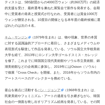
ティストは、SBS財団からの4000万ウォン（約360万円）の経済
的支援を受け、最終選考を兼ねた展覧会で新作を発表する。会期
中に受賞者の発表と授賞式が行なわれ、受賞者には賞金1000万
ウォンが贈呈される。10度目の開催となる本年度の最終候補に選
ばれたのは次の４名。
キム・サンジン
（1979年生まれ）は、物や現象、世界の本質
に対する認識論的アプローチに着目し、さまざまなメディウムや
表現形式を駆使して作品を発表している。ソウル国立大学校美術
大学を経て、2013年にロンドン大学ゴールドスミス・カレッジ
を修了。これまでに韓国国立現代美術館やソウル市立美術館、錦
湖美術館などの企画展に参加し、2019年にはOsison（ソウル）
で個展『Cross Check』を開催。また、2016年からソウル市内の
アートスペースのディレクターを務めている。
釜山を拠点に活動する
バン・ジョンア
（1968年生まれ）は、
民衆美術やフェミニズム・アートの遺産を引き継ぎながら、韓国
社会の一側面を映し出すリアリズム絵画を発表している。その関