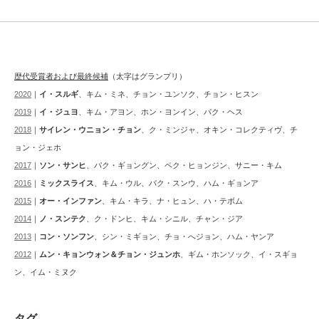
歴代受賞者および最終候補
（太字はグランプリ）
2020
｜
イ・スルギ
、キム・ミネ、チョン・ユンソク、チョン・ヒスン
2019
｜
イ・ジュヨ
、キム・アヨン、ホン・ヨンイン、パク・ヘス
2018
｜
サイレン・ウニョン・チョン
、ク・ミンジャ、オキン・コレクティヴ、チ
ョン・ジェホ
2017
｜
ソン・サンヒ
、パク・ギョングン、ペク・ヒョンジン、サニー・キム
2016
｜
ミックスライス
、キム・ウル、バク・スンウ、ハム・ギョンア
2015
｜
オー・インファン
、キム・キラ、ナ・ヒュン、ハ・テボム
2014
｜
ノ・スンテク
、ク・ドンヒ、キム・シニル、チャン・ジア
2013
｜
コン・ソンフン
、シン・ミギョン、チョ・へジョン、ハム・ヤンア
2012
｜
ムン・キョンウォン＆チョン・ジュンホ
、ギム・ホンソック、イ・スギョ
ン、イム・ミヌク
タグ