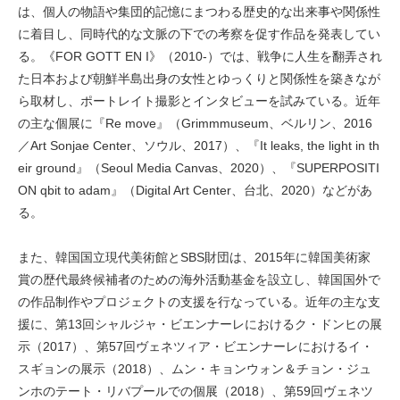
は、個人の物語や集団的記憶にまつわる歴史的な出来事や関係性
に着目し、同時代的な文脈の下での考察を促す作品を発表してい
る。《FOR GOTT EN I》（2010-）では、戦争に人生を翻弄され
た日本および朝鮮半島出身の女性とゆっくりと関係性を築きなが
ら取材し、ポートレイト撮影とインタビューを試みている。近年
の主な個展に『Re move』（Grimmmuseum、ベルリン、2016
／Art Sonjae Center、ソウル、2017）、『It leaks, the light in th
eir ground』（Seoul Media Canvas、2020）、『SUPERPOSITI
ON qbit to adam』（Digital Art Center、台北、2020）などがあ
る。
また、韓国国立現代美術館とSBS財団は、2015年に韓国美術家
賞の歴代最終候補者のための海外活動基金を設立し、韓国国外で
の作品制作やプロジェクトの支援を行なっている。近年の主な支
援に、第13回シャルジャ・ビエンナーレにおけるク・ドンヒの展
示（2017）、第57回ヴェネツィア・ビエンナーレにおけるイ・
スギョンの展示（2018）、ムン・キョンウォン＆チョン・ジュ
ンホのテート・リバプールでの個展（2018）、第59回ヴェネツ