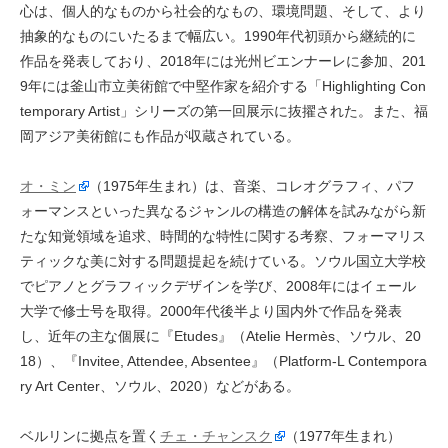
心は、個人的なものから社会的なもの、環境問題、そして、より
抽象的なものにいたるまで幅広い。1990年代初頭から継続的に
作品を発表しており、2018年には光州ビエンナーレに参加、201
9年には釜山市立美術館で中堅作家を紹介する「Highlighting Con
temporary Artist」シリーズの第一回展示に抜擢された。また、福
岡アジア美術館にも作品が収蔵されている。
オ・ミン
（1975年生まれ）は、音楽、コレオグラフィ、パフ
ォーマンスといった異なるジャンルの構造の解体を試みながら新
たな知覚領域を追求、時間的な特性に関する考察、フォーマリス
ティックな美に対する問題提起を続けている。ソウル国立大学校
でピアノとグラフィックデザインを学び、2008年にはイェール
大学で修士号を取得。2000年代後半より国内外で作品を発表
し、近年の主な個展に『Etudes』（Atelie Hermès、ソウル、20
18）、『Invitee, Attendee, Absentee』（Platform-L Contempora
ry Art Center、ソウル、2020）などがある。
ベルリンに拠点を置く
チェ・チャンスク
（1977年生まれ）