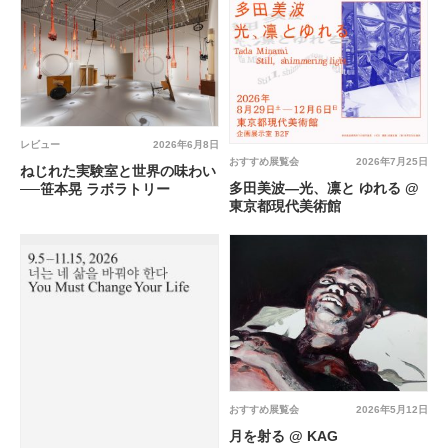
レビュー
2026年6月8日
おすすめ展覧会
2026年7月25日
ねじれた実験室と世界の味わい
多田美波―光、凛と ゆれる @
──笹本晃 ラボラトリー
東京都現代美術館
おすすめ展覧会
2026年5月12日
月を射る @ KAG