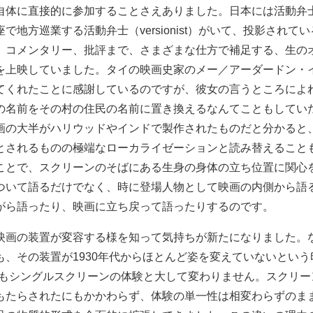
自体に直接的に参加することさえありました。日本には活動弁
で地方巡業する活動弁士（versionist）がいて、投影されて
、コメンタリー、批評まで、さまざまな仕方で補足する、生の
を上映していました。タイの映画史家のメー／アーダードン・
てくれたことに感謝しているのですが、彼女の言うところによ
の名前をその村の住民の名前に置き換えるなんてこともしてい
画の大半がハリウッドやインドで製作されたものだと分かると
とされるものの極端なローカライゼーションと読み替えること
ことで、スクリーンのそばにある生身の身体の立ち位置に関心
ついて語るだけでなく、時に登場人物として映画の内側から語
がら語ったり、映画に立ち戻って語ったりするのです。
映画の装置が変容する様を知って気持ちが新たになりました。
も、その装置が1930年代からほとんど姿を変えていないとい
えもシングルスクリーンの体験と大して変わりません。スクリー
もたらされたにもかかわらず、体験の単一性は相変わらずのま