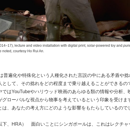
14–17), lecture and video installation with digital print, solar-powered toy and
pun
e noted, courtesy Ho Rui An.
普遍化や特殊化という人種化された言説の中にある矛盾や捻
人として、その捻れをどの程度まで乗り越えることができるの
ではYouTubeやハリウッド映画のあらゆる類の情報や分析
がグローバルな視点から物事を考えているという印象を受けま
とは、あなたの考え方にどのような影響をもたらしているので
以下、HRA） 面白いことにシンガポールは、これはレクチャ