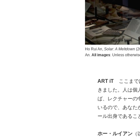
Ho Rui An,
Solar: A Meltdown
(20
An.
All images
: Unless otherwis
ART iT
ここまでは
きました。人は個
ば、レクチャーの中
いるので、あなた
ール出身であるこ
ホー・ルイアン
（