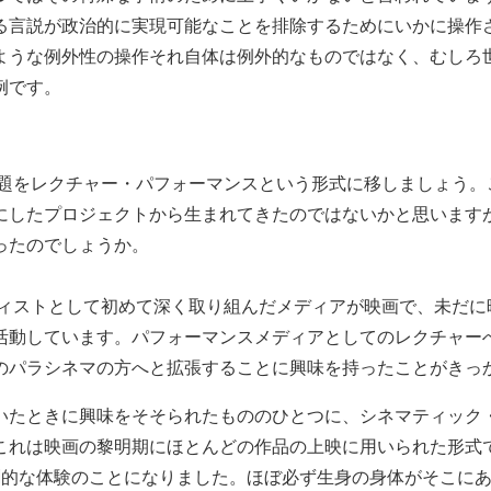
る言説が政治的に実現可能なことを排除するためにいかに操作
ような例外性の操作それ自体は例外的なものではなく、むしろ
例です。
をレクチャー・パフォーマンスという形式に移しましょう。
にしたプロジェクトから生まれてきたのではないかと思います
ったのでしょうか。
ストとして初めて深く取り組んだメディアが映画で、未だに
活動しています。パフォーマンスメディアとしてのレクチャー
のパラシネマの方へと拡張することに興味を持ったことがきっ
いたときに興味をそそられたもののひとつに、シネマティック
これは映画の黎明期にほとんどの作品の上映に用いられた形式
劇的な体験のことになりました。ほぼ必ず生身の身体がそこに