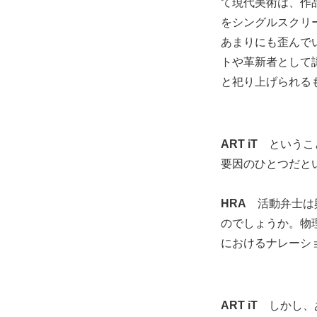
て現代美術は、作
をシングルスクリ
あまりにも歪んで
トや革新者として
と祀り上げられる
ART iT
ということ
要因のひとつだと
HRA
活動弁士は興
のでしょうか。物
におけるナレーシ
ART iT
しかし、あ