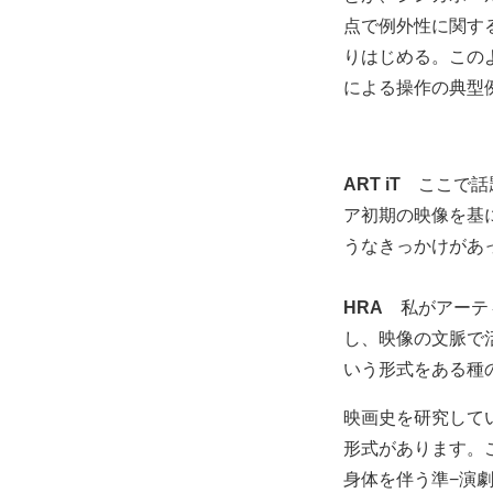
点で例外性に関す
りはじめる。この
による操作の典型
ART iT
ここで話題
ア初期の映像を基
うなきっかけがあ
HRA
私がアーティ
し、映像の文脈で
いう形式をある種
映画史を研究して
形式があります。
身体を伴う準−演