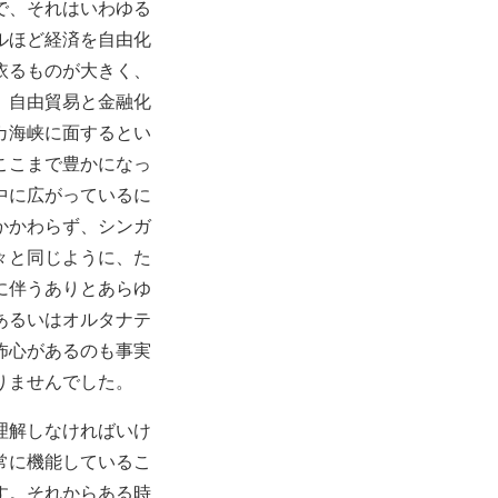
で、それはいわゆる
ルほど経済を自由化
依るものが大きく、
、自由貿易と金融化
カ海峡に面するとい
ここまで豊かになっ
中に広がっているに
かかわらず、シンガ
々と同じように、た
に伴うありとあらゆ
あるいはオルタナテ
怖心があるのも事実
りませんでした。
理解しなければいけ
常に機能しているこ
す。それからある時