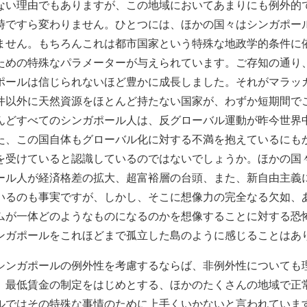
ない理由でもありますが、この地域においてあまりにも例外的
時ですら変わりません。ひとつには、ほかの国々はシンガポー
ません。もちろんこれは都市国家という特殊な地政学的条件に
ための特殊なパラメーターが与えられています。ご存知の通り
ポールは信じられないほど豊かに成長しました。それがマラッ
件以外に天然資源をほとんど持たない国家が、わずか短期間で
んどすべてのシンガポール人は、反グローバル運動が昨今世界
た、この国自体もグローバル化に対する不満を抱えているにも
を受けていると認識しているのではないでしょうか。ほかの国
ール人が経済格差の拡大、超富裕層の台頭、また、新自由主義
いるのも事実ですが、しかし、そこに想像力の完全なる欠如、
ムが一体どのようなものになるのかを想像することに対する恐
ンガポールをこれほどまで孤立した島のように感じることはあ
シンガポールの例外性を考慮するならば、非例外性についても
、最低賃金の制定をはじめとする、ほかのたくさんの地域で正
ルではその特殊な事情のために上手くいかないと言われていま