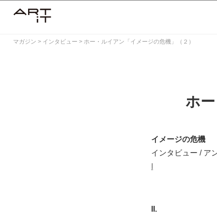
Skip
to
content
マガジン
>
インタビュー
>
ホー・ルイアン「イメージの危機」（２）
ホー
イメージの危機
インタビュー / 
I
II.