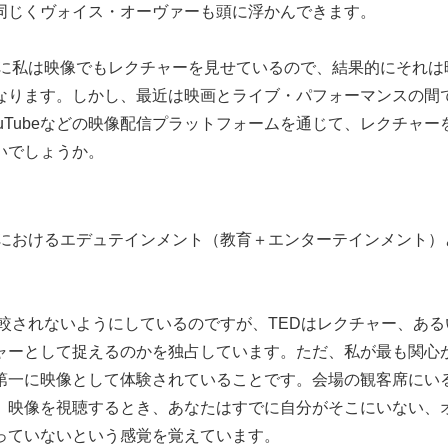
同じくヴォイス・オーヴァーも頭に浮かんできます。
私は映像でもレクチャーを見せているので、結果的にそれは
なります。しかし、最近は映画とライブ・パフォーマンスの間
uTubeなどの映像配信プラットフォームを通じて、レクチャ
いでしょうか。
おけるエデュテインメント（教育＋エンターテインメント）と
されないようにしているのですが、TEDはレクチャー、ある
ャーとして捉えるのかを独占しています。ただ、私が最も関心が
第一に映像として体験されていることです。会場の観客席にい
。映像を視聴するとき、あなたはすでに自分がそこにいない、
っていないという感覚を覚えています。