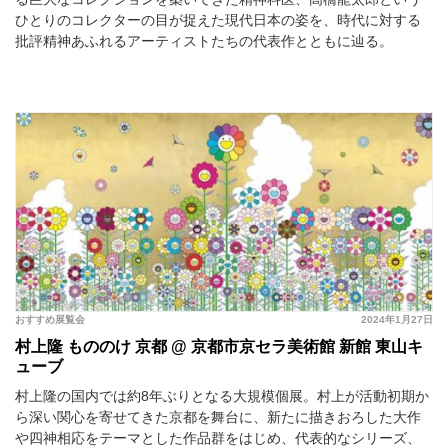
ひとりのコレクターの目が捉えた現代日本の姿を、時代に対する
批評精神あふれるアーティストたちの代表作とともに辿る。
おすすめ展覧会
2024年1月27日
村上隆 もののけ 京都 @ 京都市京セラ美術館 新館 東山キ
ューブ
村上隆の国内では約8年ぶりとなる大規模個展。村上が活動初期か
ら深い関心を寄せてきた京都を舞台に、新たに描きおろした⼤作
や四神相応をテーマとした作品群をはじめ、代表的なシリーズ、