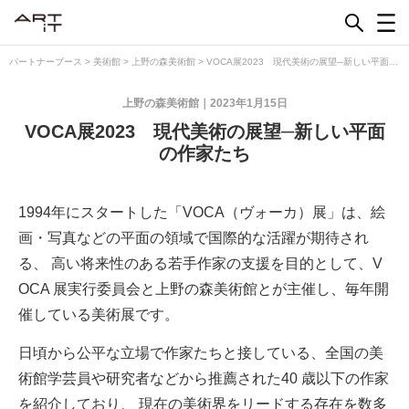
Skip
to
content
パートナーブース
>
美術館
>
上野の森美術館
>
VOCA展2023 現代美術の展望─新しい平面の
作家たち
上野の森美術館
2023年1月15日
VOCA展2023 現代美術の展望─新しい平面
の作家たち
1994
年にスタートした「VOCA（ヴォーカ）展」は、絵
画・写真などの
平面の領域で
国際的な活躍が期待され
る、 高い将来性のある若手作家の
支援を目的として、V
OCA 展実行委員会と上野の森美術館とが主催し、
毎年開
催している美術展です。
日頃から公平な立場で作家たちと接している、全国の美
術館学芸員や
研究者などから推薦された40 歳以下の作家
を紹介しており、 現在の
美術界をリードする存在を数多