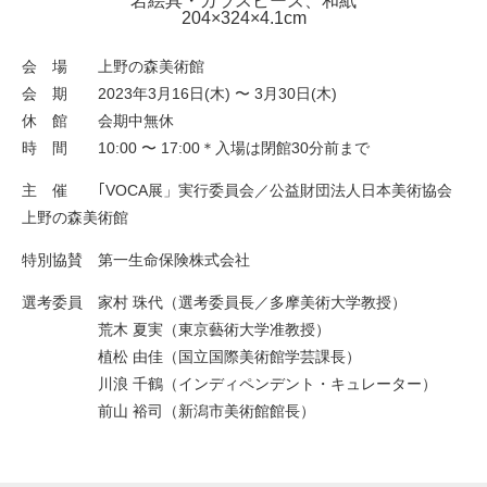
岩絵具・ガラスビーズ、和紙
204×324×4.1cm
会 場 上野の森美術館
会 期 2023年3月16日(木) 〜 3月30日(木)
休 館 会期中無休
時 間 10:00 〜 17:00＊入場は閉館30分前まで
主 催 ｢VOCA展」実行委員会／公益財団法人日本美術協会
上野の森美術館
特別協賛 第一生命保険株式会社
選考委員 家村 珠代（選考委員長／多摩美術大学教授）
荒木 夏実（東京藝術大学准教授）
植松 由佳（国立国際美術館学芸課長）
川浪 千鶴（インディペンデント・キュレーター）
前山 裕司（新潟市美術館館長）