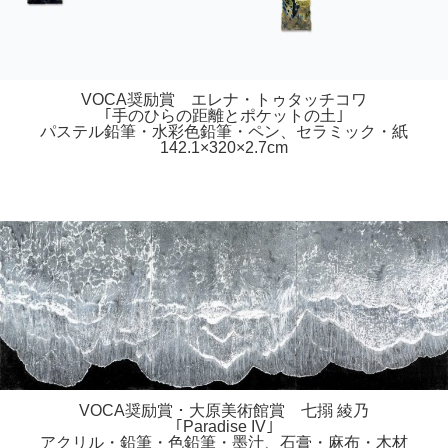
VOCA奨励賞 エレナ・トゥタッチコワ
｢手のひらの距離とポケットの土｣
パステル鉛筆・水彩色鉛筆・ペン、セラミック・紙
142.1×320×2.7cm
VOCA奨励賞 ･ 大原美術館賞 七搦 綾乃
｢Paradise IV｣
アクリル・鉛筆・色鉛筆・墨汁、石膏・麻布・木材