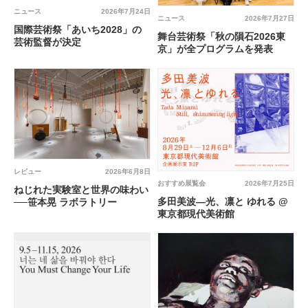
ニュース
2026年7月24日
ニュース
2026年7月27日
国際芸術祭「あいち2028」の
舞台芸術祭「秋の隕石2026東
芸術監督が決定
京」が全プログラムを発表
レビュー
2026年6月8日
おすすめ展覧会
2026年7月25日
ねじれた実験室と世界の味わい
多田美波―光、凛と ゆれる @
──笹本晃 ラボラトリー
東京都現代美術館