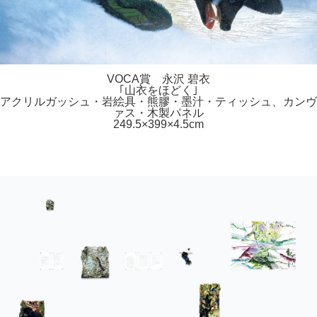
VOCA賞 永沢 碧衣
｢山衣をほどく｣
アクリルガッシュ・岩絵具・熊膠・墨汁・ティッシュ、カンヴ
ァス・木製パネル
249.5×399×4.5cm