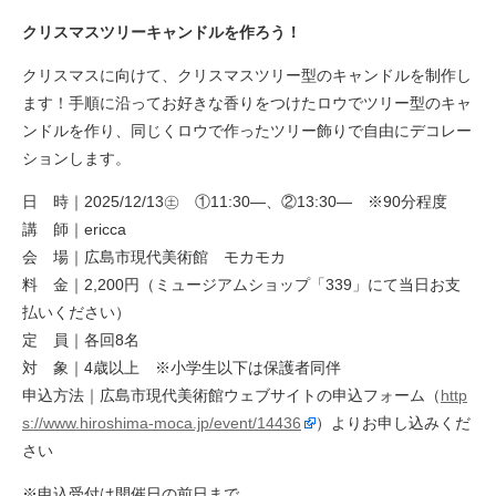
クリスマスツリーキャンドルを作ろう！
クリスマスに向けて、クリスマスツリー型のキャンドルを制作し
ます！手順に沿ってお好きな香りをつけたロウでツリー型のキャ
ンドルを作り、同じくロウで作ったツリー飾りで自由にデコレー
ションします。
日 時｜2025/12/13㊏ ①11:30—、②13:30— ※90分程度
講 師｜ericca
会 場｜広島市現代美術館 モカモカ
料 金｜2,200円（ミュージアムショップ「339」にて当日お支
払いください）
定 員｜各回8名
対 象｜4歳以上 ※小学生以下は保護者同伴
申込方法｜広島市現代美術館ウェブサイトの申込フォーム（
http
s://www.hiroshima-moca.jp/event/14436
）よりお申し込みくだ
さい
※申込受付は開催日の前日まで