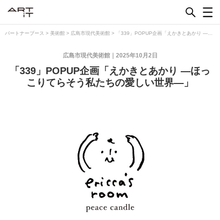
Skip
to
content
パートナーブース
>
美術館
>
広島市現代美術館
>
「339」POPUP企画「えかきとあかり —ほ
っこりてらそう私たちの愛しい世界—」
広島市現代美術館
2025年10月2日
「339」POPUP企画「えかきとあかり —ほっ
こりてらそう私たちの愛しい世界—」