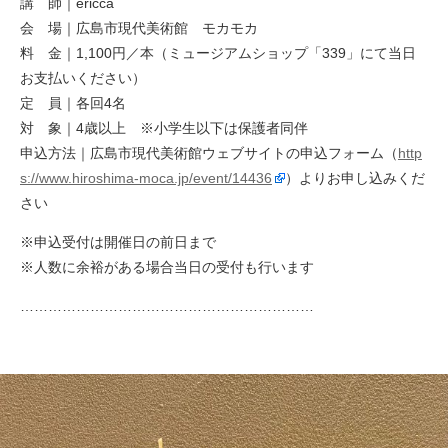
講 師｜ericca
会 場｜広島市現代美術館 モカモカ
料 金｜1,100円／本（ミュージアムショップ「339」にて当日
お支払いください）
定 員｜各回4名
対 象｜4歳以上 ※小学生以下は保護者同伴
申込方法｜広島市現代美術館ウェブサイトの申込フォーム（
http
s://www.hiroshima-moca.jp/event/14436
）よりお申し込みくだ
さい
※申込受付は開催日の前日まで
※人数に余裕がある場合当日の受付も行います
………………………………………………………