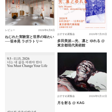
レビュー
2026年6月8日
おすすめ展覧会
2026年7月25日
ねじれた実験室と世界の味わい
多田美波―光、凛と ゆれる @
──笹本晃 ラボラトリー
東京都現代美術館
おすすめ展覧会
2026年5月12日
月を射る @ KAG