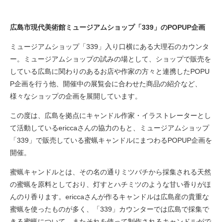
広島市現代美術館ミュージアムショップ「339」のPOPUP企画
ミュージアムショップ「339」入り口横にある大理石のカウンタ
ー。ミュージアムショップの試みの場として、ショップで販売を
している広島に関わりのあるお店や作家の方々と連携したPOPU
P企画を行う他、開催中の展覧会に合わせた商品の紹介など、
様々なショップの企画を展開しています。
この度は、広島を拠点にキャンドル作家・イラストレーターとし
て活動しているericcaさんの協力のもと、ミュージアムショップ
「339」で販売している蜜蝋キャンドルにまつわるPOPUP企画を
開催。
蜜蝋キャンドルとは、その名の通りミツバチから採集される天然
の蜜蝋を原料としており、灯すとハチミツのような甘い香りがほ
んのり香ります。ericcaさんが作るキャンドルは広島産の貴重な
蜜蝋を使ったものが多く、「339」カウンターでは広島で採集で
きる蜜蝋について、またそれを使って制作されるキャンドルがで