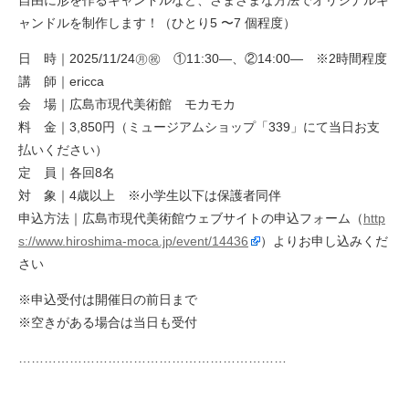
自由に形を作るキャンドルなど、さまざまな方法でオリジナルキ
ャンドルを制作します！（ひとり5 〜7 個程度）
日 時｜2025/11/24㊊㊗ ①11:30—、②14:00— ※2時間程度
講 師｜ericca
会 場｜広島市現代美術館 モカモカ
料 金｜3,850円（ミュージアムショップ「339」にて当日お支
払いください）
定 員｜各回8名
対 象｜4歳以上 ※小学生以下は保護者同伴
申込方法｜広島市現代美術館ウェブサイトの申込フォーム（
http
s://www.hiroshima-moca.jp/event/14436
）よりお申し込みくだ
さい
※申込受付は開催日の前日まで
※空きがある場合は当日も受付
………………………………………………………