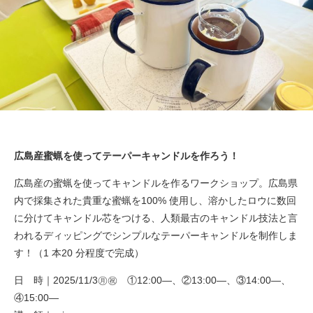
広島産蜜蝋を使ってテーパーキャンドルを作ろう！
広島産の蜜蝋を使ってキャンドルを作るワークショップ。広島県
内で採集された貴重な蜜蝋を100% 使用し、溶かしたロウに数回
に分けてキャンドル芯をつける、人類最古のキャンドル技法と言
われるディッピングでシンプルなテーパーキャンドルを制作しま
す！（1 本20 分程度で完成）
日 時｜2025/11/3㊊㊗ ①12:00—、②13:00—、③14:00—、
④15:00—