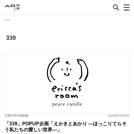
Skip
to
content
339
339
広島市現代美術館
2025年10月2日
「339」POPUP企画「えかきとあかり —ほっこりてらそ
う私たちの愛しい世界—」