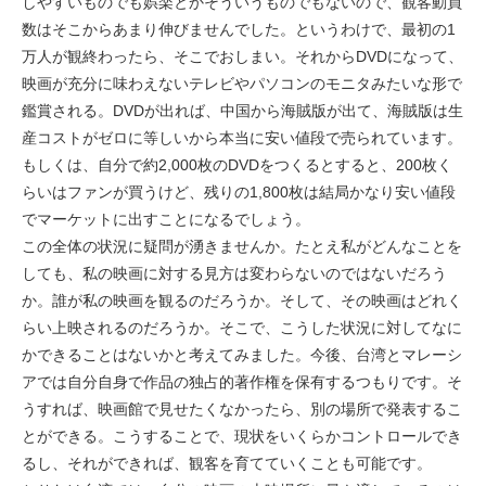
しやすいものでも娯楽とかそういうものでもないので、観客動員
数はそこからあまり伸びませんでした。というわけで、最初の1
万人が観終わったら、そこでおしまい。それからDVDになって、
映画が充分に味わえないテレビやパソコンのモニタみたいな形で
鑑賞される。DVDが出れば、中国から海賊版が出て、海賊版は生
産コストがゼロに等しいから本当に安い値段で売られています。
もしくは、自分で約2,000枚のDVDをつくるとすると、200枚く
らいはファンが買うけど、残りの1,800枚は結局かなり安い値段
でマーケットに出すことになるでしょう。
この全体の状況に疑問が湧きませんか。たとえ私がどんなことを
しても、私の映画に対する見方は変わらないのではないだろう
か。誰が私の映画を観るのだろうか。そして、その映画はどれく
らい上映されるのだろうか。そこで、こうした状況に対してなに
かできることはないかと考えてみました。今後、台湾とマレーシ
アでは自分自身で作品の独占的著作権を保有するつもりです。そ
うすれば、映画館で見せたくなかったら、別の場所で発表するこ
とができる。こうすることで、現状をいくらかコントロールでき
るし、それができれば、観客を育てていくことも可能です。