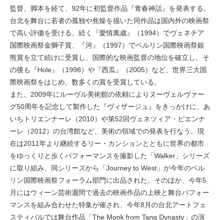
監督、脚本を経て、92年に初監督作品『青春神話』を発表する。
台北を舞台に若者の孤独や焦燥を描いた同作品は国内外の映画祭
で高い評価を受ける。続く『愛情萬歳』（1994）でヴェネチア
国際映画祭金獅子賞、『河』（1997）でベルリン国際映画祭銀
熊賞を立て続けに受賞し、国際的な映画監督の地位を確立し、そ
の後も『Hole』（1998）や『西瓜』（2005）など、世界三大国
際映画祭をはじめ、数多くの賞を受賞している。
また、2009年にルーヴル美術館の依頼によりヌーヴェルヴァー
グ50周年を記念して製作した『ヴィザージュ』をきっかけに、あ
いちトリエンナーレ（2010）や第52回ヴェネツィア・ビエンナ
ーレ（2012）の台湾館など、美術の領域での発表を行なう。現
在は2011年より継続するリー・カンションとともに世界の都市
をゆっくりと歩くパフォーマンスを撮影した「Walker」シリーズ
に取り組み、同シリーズから「Journey to West」が今年のベル
リン国際映画祭フォーラム部門に出品された。そのほか、今年5
月にはウィーン芸術週間で過去の映画作品の上映と舞台パフォー
マンスを組み合わせた特集が催され、今年8月の台北アートフェ
スティバルでは舞台作品「The Monk from Tang Dynasty」の演