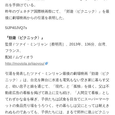
出を手掛けている。
昨年のヴェネチア国際映画祭にて、『郊遊〈ピクニック〉』を最
後に劇場映画からの引退を表明した。
5lJP40JVQ7s
『効遊〈ピクニック〉』
監督 / ツァイ・ミンリャン［蔡明亮］、2013年、136分、台湾、
フランス、
配給 / ムヴィオラ
http://moviola.jp/jiaoyou/
引退を発表したツァイ・ミンリャン最後の劇場映画『効遊〈ピク
ニック〉』は、台北を舞台に水道も電気もない空き家に暮らす父
と、幼い息子と娘を通じて、「現代」と「孤独」を描く。父は不
動産広告の看板を掲げて路上に立ち続け、「人間立て看板」とし
てわずかな金を稼ぎ、子供たちは試食を目当てにスーパーマーケ
ットの食品売り場をうろつく。その暮らしは父にとっては耐えき
れぬものであっても、子供たちには、まるで郊外に遊ぶピクニッ