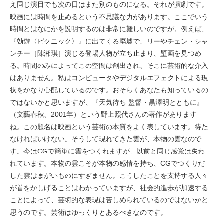
え同じ演目でも次の日はまた別のものになる。それが演劇です。
映画には時間を止めるという不思議な力があります。ここでいう
時間とはなにかを説明するのは非常に難しいのですが。例えば、
『効遊〈ピクニック〉』に出てくる廃墟で、リーやチェン・シャ
ンチー［陳湘琪］演じる登場人物が立ち止まり、壁画を見つめ
る。時間のみによってこの空間は創出され、そこに芸術的な介入
はありません。私はコンピュータやデジタルエフェクトによる現
状をかなり心配しているのです。おそらくあなたも知っているの
ではないかと思いますが、『天気待ち 監督・黒澤明とともに』
（文藝春秋、2001年）という野上照代さんの著作があります
ね。この題名は映画という芸術の本質をよく表しています。待た
なければいけない。そうして現れてきた雲が、本物の雲なので
す。今はCGで簡単に雲をつくれますが、以前と同じ感覚は失わ
れています。本物の雲こそが本物の感情を持ち、CGでつくりだ
した雲はまがいものにすぎません。こうしたことを支持する人々
が首をかしげることはわかっていますが、社会的進歩が加速する
ことによって、芸術的な表現は苦しめられているのではないかと
思うのです。芸術はゆっくりとあるべきなのです。