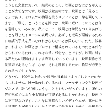
こうした文脈において、結局のところ、映画とはなにかを考える
ことが大切なのです。映画は視覚芸術です。映画とは「見るこ
と」であり、それ以外の物語を扱うメディアとは一線を画してい
ます。「動く」ということを除けば、絵画に近い。このことは何
を意味しているのか。私にとって、映画とは時間をつくりあげる
ことを通じたイメージの表現です。必ずしも観客が理解するため
に物語的手法を用いなければならないとは限らない。ただ、観客
はこれまでに映画とはプロットで構成されているものだと条件付
けられているだけ。これは非常に残念なことですが。映画に対す
る私たちの理解はますます衰退していっています。映画製作が視
覚芸術であるならば、なぜ、それを理解するために物語が必要と
されるのでしょうか。
どうやら、100年以上続いた映画の進化は止まってしまったのか
もしれません。唯一進歩しているのは、マーケティングと映画ビ
ジネスで、誰もが同じようなことをやりたがっています。ほかの
芸術形式ではあらゆる実験が可能であるにもかかわらず、映画で
は不可能なのです。こんなに素晴らしいメディウムが、充分にそ
の可能性を探求されないなんて哀れで仕方ありません。金稼ぎの