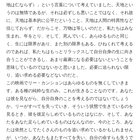
地は仁ならず）」という言葉について考えていました。天地とい
うのは無情であるが、それは必ずしも悪いことではなく、それ故
に、天地は基本的に公平だということ。天地は人間の特異性など
信じておらず、だからこそ、万物は等しいのだと。私たちはみな
生まれ、年をとり、そして、死んでいく。あらゆるものと同じ
く、生には限界があり、また別の限界もある。ひねくれて考える
のであれば、私たちはもっとリラックスして自分自身の生に向き
合うことができるし、あまり厳粛になる必要はないということを
意味しているのではないかと思いました。必要に迫られない限
り、追い求める必要などないのだと。
この映画でリー・カンションはあらゆるものを無くしていきま
す。ある種の純粋な生のみ。これが生きることなのです。あなた
は彼を見ながら、自分自身のことを考えるのではないでしょう
か。リーがすべてを失っていき、そういう状態で生きているのを
見るとき、彼を彼足らしめているものとはなにか。そして、あな
たをあなた足らしめているものはなんなのか。今のところ、あな
たは依然としてたくさんのものを追い求めているかもしれません
が、いつか、あなたもまたすべてを失い、自分の命すらも失うで