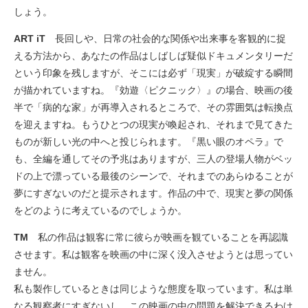
しょう。
ART iT
長回しや、日常の社会的な関係や出来事を客観的に捉
える方法から、あなたの作品はしばしば疑似ドキュメンタリーだ
という印象を残しますが、そこには必ず「現実」が破綻する瞬間
が描かれていますね。『効遊〈ピクニック〉』の場合、映画の後
半で「病的な家」が再導入されるところで、その雰囲気は転換点
を迎えますね。もうひとつの現実が喚起され、それまで見てきた
ものが新しい光の中へと投じられます。『黒い眼のオペラ』で
も、全編を通してその予兆はありますが、三人の登場人物がベッ
ドの上で漂っている最後のシーンで、それまでのあらゆることが
夢にすぎないのだと提示されます。作品の中で、現実と夢の関係
をどのように考えているのでしょうか。
TM
私の作品は観客に常に彼らが映画を観ていることを再認識
させます。私は観客を映画の中に深く没入させようとは思ってい
ません。
私も製作しているときは同じような態度を取っています。私は単
なる観察者にすぎないし、この映画の中の問題を解決できるわけ