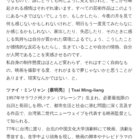
うなもので、誰にとっても同じように見えるけれど、そこから喚
起される感情はそれぞれ違います。すべての芸術作品はこのよう
にあるべきではないでしょうか。もしかしたら、今夜の月を見て
何も感じないかもしれないけれど、明日もう一度見てみたらなに
か感じるかもしれない。家出したり、失恋したり、そのときに感
じる気持ちは自分が置かれた環境によるでしょう。こうしたこと
が感情的な反応をもたらし、生きていることや自分の情熱、自分
が人間であることを実感させるのです。
私自身の制作態度はほとんど変わらず、それはすごく自由なも
の。映画を撮影する度、それがまるで夢じゃないかと思うことが
あります。現実なんかではない、と。
ツァイ・ミンリャン［蔡明亮］｜Tsai Ming-liang
1957年サラワク州クチン（マレーシア）生まれ。必要最低限の
台詞と長回しを用いて、都市生活と社会に潜む問題に深く言及す
る作品で、台湾第二世代ニューウェイブを代表する映画監督とし
て知られる。
77年に台湾に渡り、台北の中国文化大学演劇科にて映画、演劇を
専攻する。在学中より頭角を現し、映画の脚本やテレビドラマの