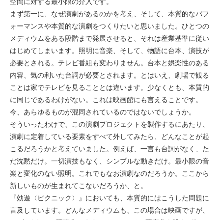
空間に対する最小限の介入です。
まず第一に、なぜ演劇があるのかを考え、そして、本質的なパフ
ォーマンスや本質的な演劇をつくりたいと思いました。ひとつの
メディウムをある段階まで発展させると、それは産業基準に従い
はじめてしまいます。照明に音楽、そして、物語に台本、演技が
必要とされる。テレビ番組も変わりません。台本と娯楽性のある
内容、気の利いた台詞が必要とされます。とはいえ、劇場で観る
ことは家でテレビを見ることとは違います。少なくとも、本質的
に同じであるわけがない。これは映画館にも言えることです。
今、あらゆるものが混同されているのではないでしょうか。
そういったわけで、この演劇プロジェクトを製作するにあたり、
演劇に定着している要素をすべて外してみたら、どんなことが起
こるだろうかと考えていました。例えば、一言も台詞がなく、た
だ沈黙だけ。一切演技もなく、シンプルな動きだけ。最小限の音
楽と変化のない照明。これでもなお演劇なのだろうか。ここから
新しいものが生まれてこないだろうか、と。
『効遊〈ピクニック〉』においても、本質的にはこうした問題に
言及しています。どんなメディウムも、この場合は映画ですが、