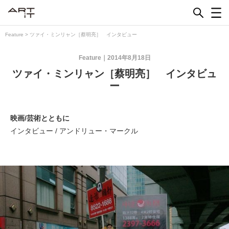
Skip
to
content
Feature
>
ツァイ・ミンリャン［蔡明亮］ インタビュー
Feature
2014年8月18日
ツァイ・ミンリャン［蔡明亮］ インタビュ
ー
映画/芸術とともに
インタビュー / アンドリュー・マークル