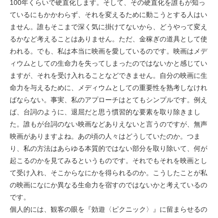
100年くらいで硬直化します。そして、その硬直化を誰もが知っ
ているにもかかわらず、それを変えるために動こうとする人はい
ません。誰もそこまで深く気に掛けてないから、どうやって変え
るかなど考えることはありません。ただ、金稼ぎの道具として使
われる。でも、私は本当に映画を愛しているのです。映画はメデ
ィウムとしての生命力を失ってしまったのではないかと感じてい
ますが、それを受け入れることなどできません。自分の映画に生
命力を与えるために、メディウムとしての重要性を熟考しなけれ
ばならない。事実、私のアプローチはとてもシンプルです。例え
ば、台詞のように、退屈だと思う慣習的な要素を取り除きまし
た。誰もが台詞のない映画などありえないと言うのですが、無声
映画がありますよね。あの頃の人々はどうしていたのか。つま
り、私の方法はあらゆる本質的ではない部分を取り除いて、何が
起こるのかを見てみるというものです。それでもそれを映画とし
て受け入れ、そこからなにかを得られるのか。こうしたことが私
の映画になにか異なる生命力を宿すのではないかと考えているの
です。
個人的には、観客の眼を『効遊〈ピクニック〉』に留まらせるの