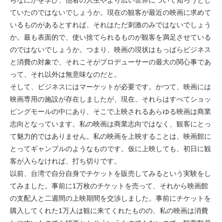
らなにかを学び、他者の人生やより広い世界について知ろうとし
ていたのではないでしょうか。現在の観客が最近の映画に求めて
いるものがあるとすれば、それはただ刺激のみではないでしょう
か。最も表面的で、使い捨てられるものが観客を満足させている
のではないでしょうか。つまり、映画の現状はもっぱらビジネス
と消費の対象で、それこそがプロデューサーの最大の関心事であ
って、それ以外は無意味なのだと。
そして、ビジネスにはマーケットが必要です。かつて、映画には
映画専用の施設が存在しましたが、現在、それらはすべてショッ
ピングモールの中にあり、そこで上映されるあらゆる映画は商業
志向となっています。私の映画は商業志向ではなく、観客にとっ
て魅力的ではありません。私の映画を上映することは、映画館に
とってギャンブルのようなものです。仮に上映しても、初日に観
客が入らなければ、打ち切りです。
以前、台湾で自分自身でチケットを販売してみるという実験をし
てみました。事前に1万枚のチケットを売って、それから映画館
の支配人と二週間の上映期間を交渉しました。事前にチケットを
購入してくれた1万人は観に来てくれたものの、私の映画は消費