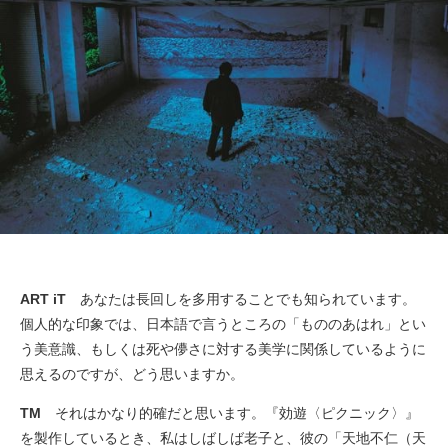
ART iT
あなたは長回しを多用することでも知られています。
個人的な印象では、日本語で言うところの「もののあはれ」とい
う美意識、もしくは死や儚さに対する美学に関係しているように
思えるのですが、どう思いますか。
TM
それはかなり的確だと思います。『効遊〈ピクニック〉』
を製作しているとき、私はしばしば老子と、彼の「天地不仁（天