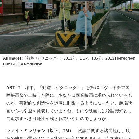
All images
:『郊遊〈ピクニック〉』2013年、DCP、136分、2013 Homegreen
Films & JBA Production
ART iT
昨年、『効遊〈ピクニック〉』を第70回ヴェネチア国
際映画祭で上映した際に、あなたは商業映画に求められているも
のが、芸術的な創造性を過度に制限するようになったと、劇場映
画からの引退を発表していますね。もはや映画には物語形式とし
て追求すべき可能性が残されていないのでしょうか。
ツァイ・ミンリャン（以下、TM）
物語に関する諸問題は、現
在の映画が置かれている状況の一部にすぎません。芸術家は自分