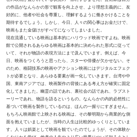
の作品がなんらかの形で観客を向上させ、より理想主義的に、友
好的に、他者や社会を尊重し、理解するように働きかけることを
期待するでしょう。しかし、今日、人々の関心事はお金だけで、
映画もまた金儲けがすべてになってしまいました。
現在流通している映画は基本的にハリウッド映画ですよね。映画
館で公開されるあらゆる映画は基本的に決められた形式に従って
いて、それが物語の表現方法にまで及んでいます。例えば、今
日、映画をつくろうと思ったら、スターや俳優が欠かせない。そ
のため、格闘技系の映画やアクション映画にはデジタルエフェク
トが必要となり、あらゆる要素が画一化していきます。台湾や中
国、東南アジアでは、映画製作の背後にある考え方が確実に固定
化してきました。幽霊の話であれ、裏社会の話であれ、ラブスト
ーリーであれ、物語を語るというもの。なんらかの内的必然性に
基づいて映画を製作しているのは、ほんの一握りにすぎません。
もちろん映画館で上映される映画は、その黎明期から商業的な側
面を抱えていましたが、当時の人生は比較的ゆっくりとしていま
す。人々は娯楽として映画を観ていたのでしょうが、その体験か