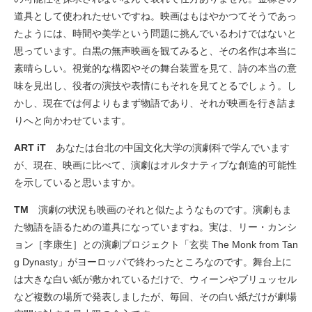
道具として使われたせいですね。映画はもはやかつてそうであっ
たようには、時間や美学という問題に挑んでいるわけではないと
思っています。白黒の無声映画を観てみると、その名作は本当に
素晴らしい。視覚的な構図やその舞台装置を見て、詩の本当の意
味を見出し、役者の演技や表情にもそれを見てとるでしょう。し
かし、現在では何よりもまず物語であり、それが映画を行き詰ま
りへと向かわせています。
ART iT
あなたは台北の中国文化大学の演劇科で学んでいます
が、現在、映画に比べて、演劇はオルタナティブな創造的可能性
を示していると思いますか。
TM
演劇の状況も映画のそれと似たようなものです。演劇もま
た物語を語るための道具になっていますね。実は、リー・カンシ
ョン［李康生］との演劇プロジェクト「玄奘 The Monk from Tan
g Dynasty」がヨーロッパで終わったところなのです。舞台上に
は大きな白い紙が敷かれているだけで、ウィーンやブリュッセル
など複数の場所で発表しましたが、毎回、その白い紙だけが劇場