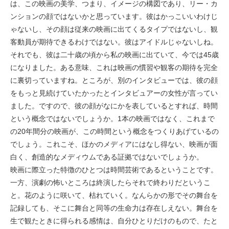
は、この映画の美学、つまり、イメージの構図であり、リー・カ
ンションの顔ではないかと思っています。彼はかっこいいわけじ
ゃないし、その顔は従来の映画に出てくるタイプではないし、観
客動員が期待できるわけではない。彼はアイドルじゃないしね。
それでも、彼は二十歳の頃から私の映画に出ていて、今では45歳
になりました。ある意味、これは映画の慣習や観客の期待を完全
に裏切っていますね。ところが、別のインタビューでは、彼の顔
をもっと見続けていたかったとインタビュアーの女性が言ってい
ました。ですので、彼の顔がなにかを表しているとすれば、時間
という概念ではないでしょうか。1本の映画ではなく、これまで
の20年間分の映画が、この時間という概念をつくりあげているの
でしょう。これこそ、ほかのメディアにはなし得ない、映画が面
白く、創造的なメディウムである証拠ではないでしょうか。
映画に際立った特徴のひとつは時間芸術であるということです。
一方、演劇の怖いところは終演したらそれで終わりだというこ
と。花のように咲いて、枯れていく。なんらかの形でその舞台を
記録しても、そこに舞台と同等の生命力は存在しえない。舞台を
生で観たときに得られる感情は、自分ひとりだけのもので、たと