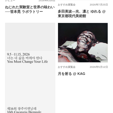
レビュー
2026年6月8日
おすすめ展覧会
2026年7月25日
ねじれた実験室と世界の味わい
多田美波―光、凛と ゆれる @
──笹本晃 ラボラトリー
東京都現代美術館
おすすめ展覧会
2026年5月12日
月を射る @ KAG