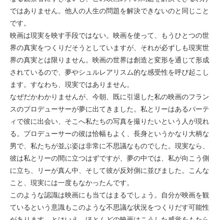
ではありません。他人の人生の問題を解決できないのと同じこと
です。
映画は現実を映す手段ではない。映画を使って、もうひとつの世
界の真実をつくりだそうとしていますが、それが必ずしも現実世
界の真実とは限りません。映画の世界は創造と変形を通じて形成
されているので、夢やシュルレアリスム的な感受性を呼び起こし
ます。すなわち、現実ではありません。
なぜだかわかりませんが、今朝、既に引退した私の映画のフラン
スのプロデューサーが夢に出てきました。私とリーはあるパーテ
ィで彼に出会い、そこへ私たちの写真を撮りたいという人が現れ
る。プロデューサーの彼は恰幅もよく、長身というかなり大柄な
男で、私たちが並ぶ姿は非常に不思議なものでした。現実なら、
彼は私とリーの間に立つはずですが、夢の中では、私が向こう側
に立ち、リーが真ん中、そして彼が反対側に並びました。こんな
こと、現実には一度もなかったんです。
このような認識は映画にも当てはまるでしょう。自分が映画を観
ているという意識もこのような不思議な状況をつくりだす可能性
があります。とはいえ、ほとんどの映画はこうした感覚をもたら