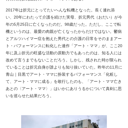
2017年は折元にとってたいへんな転機となった。長く連れ添
い、20年にわたって介護を続けた実母、折元男代（おだい）が今
年の5月25日に亡くなったのだ。98歳だった。ただし、ここで転
機というのは、最愛の肉親が亡くなったからだけではない。鬱病
とアルツハイマー症を抱えた男代との介護の日常をそのままアー
ト・パフォーマンスに転化した連作「アート・ママ」が、ここ20
年に及ぶ折元の旺盛な活動の原動力でもあったのは、知る人には
改めて言うまでもないことだろう。しかし、残された時が限られ
ていることは折元自身が誰よりも知り抜いていた。昨年の11月に
青山｜目黒でアート・ママに扮装するパフォーマンス「化粧し
て、アート・ママに成る」を敢行したのも、「アート・ママ亡き
あとの〈アート・ママ〉」はいかにありうるかについて真剣に思
いを巡らせた結果だろう。