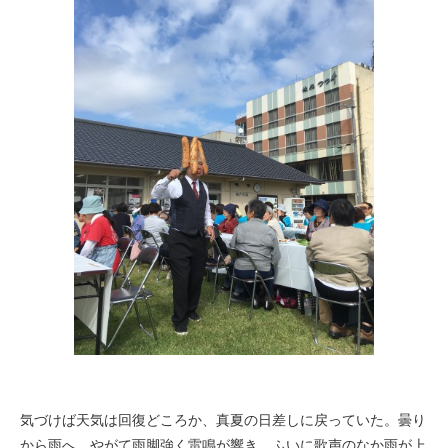
気づけば天気は回復どころか、真夏の日差しに戻っていた。曇り
から雨へ、やがて雨脚強く雷鳴が響き、ふいに歌声のなか雨が上