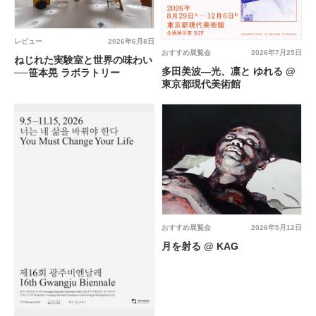
レビュー
2026年6月8日
おすすめ展覧会
2026年7月25日
ねじれた実験室と世界の味わい
多田美波―光、凛と ゆれる @
──笹本晃 ラボラトリー
東京都現代美術館
おすすめ展覧会
2026年5月12日
月を射る @ KAG