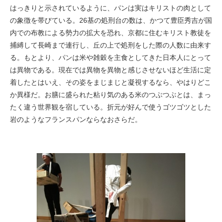
はっきりと示されているように、パンは実はキリストの肉として
の象徴を帯びている。26基の処刑台の数は、かつて豊臣秀吉が国
内での布教による勢力の拡大を恐れ、京都に住むキリスト教徒を
捕縛して長崎まで連行し、丘の上で処刑をした際の人数に由来す
る。もとより、パンは米や雑穀を主食としてきた日本人にとって
は異物である。現在では異物を異物と感じさせないほど生活に定
着したとはいえ、その姿をまじまじと凝視するなら、やはりどこ
か異様だ。お膳に盛られた粘り気のある米のつぶつぶとは、まっ
たく違う世界観を宿している。折元が好んで使うゴツゴツとした
岩のようなフランスパンならなおさらだ。