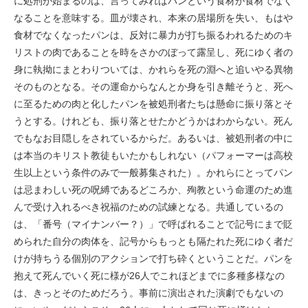
に処刑が始まるのは、言ってみればパンという食材が食材でなく
なることを意味する。皿が壊され、本来の居場所を失い、もはや
食材でなくなったパンは、反対に暴力が打ち振るわれるためのキ
リストの肉であることを時をさかのぼって露呈し、死にゆく者の
身に執拗にまとわりついては、かれらを死の淵へと追いやる異物
そのものとなる。その運命からなんとか身を引き離そうと、死へ
に至るための肉と化したパンを被処刑者たちは懸命に振り落とそ
うとする。けれども、振り落とせたかどうかはわからない。死ん
でもなお目隠しをされているからだ。あるいは、被処刑者の中に
は本当のキリスト教徒もいたかもしれない（パフォーマーは高校
生以上という条件のみで一般募集された）。かれらにとってパン
は忌まわしい死の呪縛であるどころか、殉教という命運のため進
んで受け入れるべき祝福のための試練となる。共通しているの
は、「番号（マイナンバー？）」で呼ばれることで記号にまで貶
められた自分の肉体を、記号からもっとも隔たれた死にゆく者だ
けが持ちうる個別のアクションで打ち砕くということだ。パンを
抱えて死んでいく死に様が26人でこれほどまでに多種多様なの
は、きっとそのためだろう。事前に演出された演劇でもないの