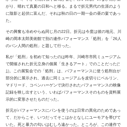
がり、晴れて真夏の日和へと移る。まるで折元男代の生涯のよう
に陰影と起伏に富んだ、それは秋の日の一期一会の昼の宴であっ
た。
その興奮も冷めやらぬ同じ月の22日。折元は今度は彼の地元、川
崎の岡本太郎美術館で別の連作パフォーマンス「処刑」を「26人
のパン人間の処刑」と題して行った。
私が「処刑」を初めて知ったのは昨年、川崎市市民ミュージアム
で開催された折元立身の個展「生きるアート」でのことだった
(*
1)
。この展覧会での「処刑」は、パフォーマンスに使う処刑台が
部分的に展示され、過去に同ミュージアムを皮切りにベルリン、
マドリード、コペンハーゲンで決行されたパフォーマンスの映像
記録を映し出すという、いわばパフォーマンスそのものを資料展
示的に変形させたものだった。
折元がパフォーマンスにパンを使うのは日常の異化のためであっ
て、だからこそ、いつだってそこはかとなしにユーモアを帯びて
いた。死と暴力の匂いはむしろ遠かった。ところが、この連作で