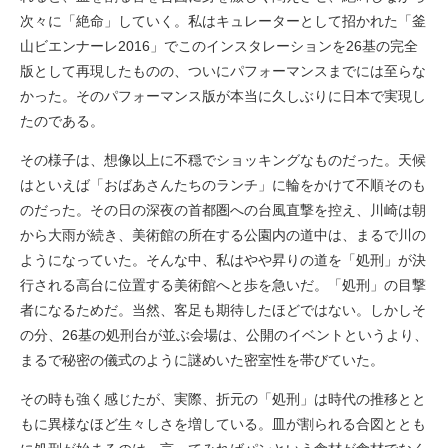
次々に「絶命」していく。私はキュレーターとして招かれた「釜
山ビエンナーレ2016」でこのインスタレーションを26基の完全
版として再現したものの、ついにパフォーマンスまでには至らな
かった。そのパフォーマンス版が本当に久しぶりに日本で実現し
たのである。
その様子は、想像以上に不穏でショッキングなものだった。天候
はといえば「おばあさんたちのランチ」に輪をかけて不順そのも
のだった。その日の深夜の首都圏への台風直撃を控え、川崎は朝
から大雨が続き、美術館の所在する公園内の道中は、まるで川の
ようになっていた。そんな中、私はやや昇りの道を「処刑」が決
行される高台に位置する美術館へと歩を急いだ。「処刑」の目撃
者になるためだ。当然、客足も期待したほどではない。しかしそ
の分、26基の処刑台が並ぶ会場は、公開のイベントというより、
まるで秘密の儀式のように謎めいた密室性を帯びていた。
その時も強く感じたが、実際、折元の「処刑」は時代の推移とと
もに異様なほど生々しさを増している。皿が割られる合図ととも