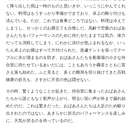
く降り出した雨は一時のものと思いきや、いっこうにやんでくれ
ない。料理はもうすっかり準備ができており、卓上の飾り付けも
済んでいる。だが、これでは食事どころではない。料理は冷えて
しまうし、せっかくのお膳立ても台無しだ。高齢で空腹のおばあ
さんたちをパフォーマンスのために待たせたままでは気力、体力
だっても消耗してしまう。にわかに決行が危ぶまれるなか、いっ
たん卓上のお膳はすべて片付けられた。急遽テントを張ってテー
ブルに水が溜まるのを防ぎ、おばあさんたちを船着場の小さな待
合室に待たせているあいだには、こともあろうか轟音とともに雷
さえ落ち始めた。ふと見ると、多くの難局を切り抜けてきた百戦
錬磨の折元も、さすがに不安の色は隠せない。
その時、驚くようなことが起きた。待合室に集まったおばあさん
たちから誰ともなく歌声が上がり、明るい笑い声が外まで漏れ始
めたのだ。これは驚きだった。おばあさんたちは人足のため駆り
出されたのではない。あきらかに折元のパフォーマンスを楽しみ
に、天気が戻るのを待っているのだ。