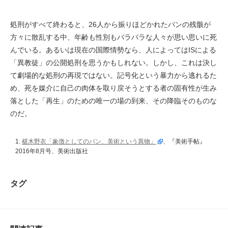
処刑がすべて終わると、26人から振りほどかれたパンの残骸が
方々に散乱する中、年齢も性別もバラバラな人々が思い思いに死
んでいる。あるいは現在の国際情勢なら、人によってはISによる
「異教徒」の公開処刑を思うかもしれない。しかし、これは決し
て劇場的な処刑の再現ではない。記号化という暴力から逃れるた
め、死を媒介に自己の肉体を取り戻そうとする者の固有性が生み
落とした「再生」のための唯一の場の到来、その降臨そのものな
のだ。
1.
椹木野衣「象徴としてのパン、美術という異物」
、『美術手帖』
2016年8月号、美術出版社
タグ