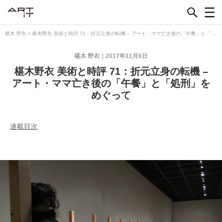
Skip
to
content
椹木 野衣
>
椹木野衣 美術と時評 71：折元立身の転機 – アート・ママ亡き後の「午餐」と「処
刑」をめぐって
椹木 野衣
2017年11月6日
椹木野衣 美術と時評 71：折元立身の転機 –
アート・ママ亡き後の「午餐」と「処刑」を
めぐって
連載目次