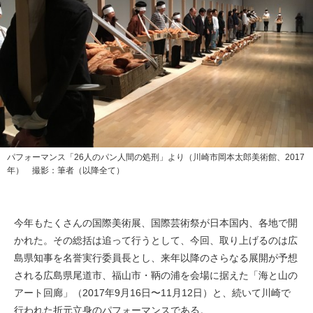
パフォーマンス「26人のパン人間の処刑」より（川崎市岡本太郎美術館、2017
年） 撮影：筆者（以降全て）
今年もたくさんの国際美術展、国際芸術祭が日本国内、各地で開
かれた。その総括は追って行うとして、今回、取り上げるのは広
島県知事を名誉実行委員長とし、来年以降のさらなる展開が予想
される広島県尾道市、福山市・鞆の浦を会場に据えた「海と山の
アート回廊」（2017年9月16日〜11月12日）と、続いて川崎で
行われた折元立身のパフォーマンスである。