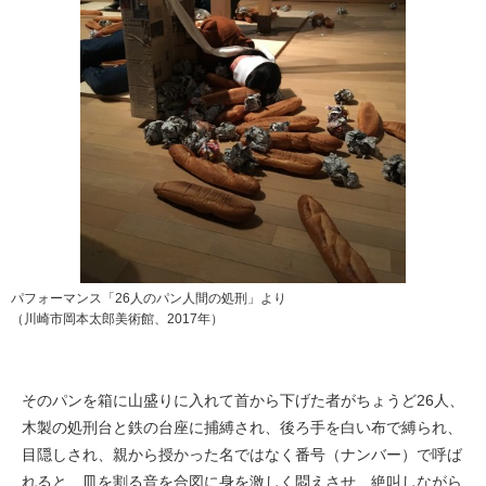
パフォーマンス「26人のパン人間の処刑」より
（川崎市岡本太郎美術館、2017年）
そのパンを箱に山盛りに入れて首から下げた者がちょうど26人、
木製の処刑台と鉄の台座に捕縛され、後ろ手を白い布で縛られ、
目隠しされ、親から授かった名ではなく番号（ナンバー）で呼ば
れると、皿を割る音を合図に身を激しく悶えさせ、絶叫しながら