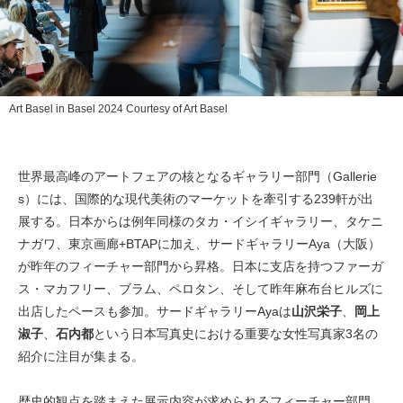
Art Basel in Basel 2024 Courtesy of Art Basel
世界最高峰のアートフェアの核となるギャラリー部門（Gallerie
s）には、国際的な現代美術のマーケットを牽引する239軒が出
展する。日本からは例年同様のタカ・イシイギャラリー、タケニ
ナガワ、東京画廊+BTAPに加え、サードギャラリーAya（大阪）
が昨年のフィーチャー部門から昇格。日本に支店を持つファーガ
ス・マカフリー、ブラム、ペロタン、そして昨年麻布台ヒルズに
出店したペースも参加。サードギャラリーAyaは
山沢栄子
、
岡上
淑子
、
石内都
という日本写真史における重要な女性写真家3名の
紹介に注目が集まる。
歴史的観点を踏まえた展示内容が求められるフィーチャー部門