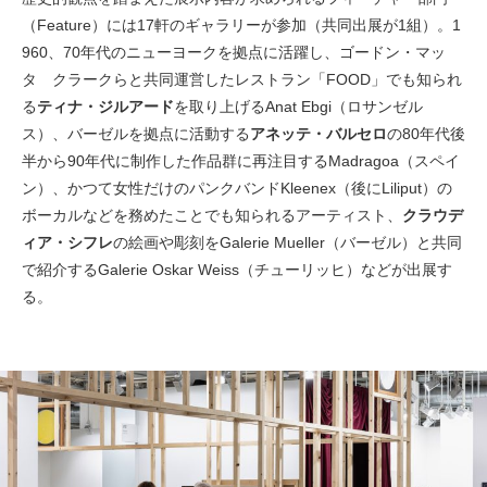
（Feature）には17軒のギャラリーが参加（共同出展が1組）。1
960、70年代のニューヨークを拠点に活躍し、ゴードン・マッ
タ゠クラークらと共同運営したレストラン「FOOD」でも知られ
る
ティナ・ジルアード
を取り上げるAnat Ebgi（ロサンゼル
ス）、バーゼルを拠点に活動する
アネッテ・バルセロ
の80年代後
半から90年代に制作した作品群に再注目するMadragoa（スペイ
ン）、かつて女性だけのパンクバンドKleenex（後にLiliput）の
ボーカルなどを務めたことでも知られるアーティスト、
クラウデ
ィア・シフレ
の絵画や彫刻をGalerie Mueller（バーゼル）と共同
で紹介するGalerie Oskar Weiss（チューリッヒ）などが出展す
る。