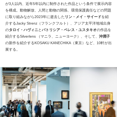
が3人以内、近年5年以内に制作された作品という条件で展示内容
を構成。動物解放、人間と動物の関係、環境保護責任などの問題
に取り組みながら2023年に逝去した
リン・メイ・サイード
を紹
介するJacky Strenz（フランクフルト）、アジア太平洋地域出身
の
タロイ・ハヴィニ
と
パトリシア・ペレス・ユスタキオ
の作品を
紹介するSilverlens （マニラ、ニューヨーク）、そして、
沖潤子
の新作を紹介するKOSAKU KANECHIKA（東京）など、10軒が出
展する。