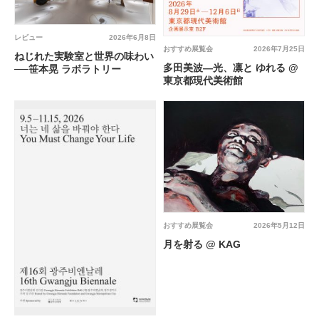
レビュー
2026年6月8日
おすすめ展覧会
2026年7月25日
ねじれた実験室と世界の味わい
多田美波―光、凛と ゆれる @
──笹本晃 ラボラトリー
東京都現代美術館
おすすめ展覧会
2026年5月12日
月を射る @ KAG