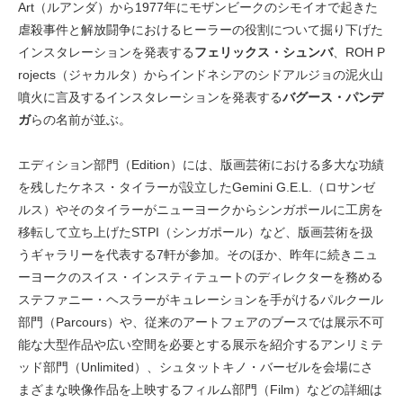
Art（ルアンダ）から1977年にモザンビークのシモイオで起きた
虐殺事件と解放闘争におけるヒーラーの役割について掘り下げた
インスタレーションを発表する
フェリックス・シュンバ
、ROH P
rojects（ジャカルタ）からインドネシアのシドアルジョの泥火山
噴火に言及するインスタレーションを発表する
バグース・パンデ
ガ
らの名前が並ぶ。
エディション部門（Edition）には、版画芸術における多大な功績
を残したケネス・タイラーが設立したGemini G.E.L.（ロサンゼ
ルス）やそのタイラーがニューヨークからシンガポールに工房を
移転して立ち上げたSTPI（シンガポール）など、版画芸術を扱
うギャラリーを代表する7軒が参加。そのほか、昨年に続きニュ
ーヨークのスイス・インスティテュートのディレクターを務める
ステファニー・ヘスラーがキュレーションを手がけるパルクール
部門（Parcours）や、従来のアートフェアのブースでは展示不可
能な大型作品や広い空間を必要とする展示を紹介するアンリミテ
ッド部門（Unlimited）、シュタットキノ・バーゼルを会場にさ
まざまな映像作品を上映するフィルム部門（Film）などの詳細は