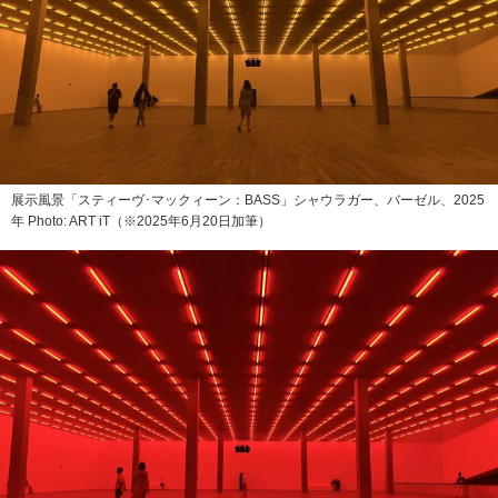
展示風景「スティーヴ･マックィーン：BASS」シャウラガー、バーゼル、2025
年 Photo: ART iT（※2025年6月20日加筆）