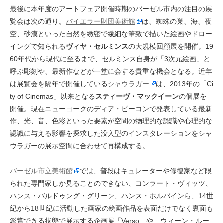
最後に本年度のアートフェア開催時期のバーゼル市内の注目の展
覧会は次の通り。
バイエラー財団美術館
は、蜘蛛の巣、海、夜
空、砂漠といった自然を緻密で繊細な筆致で描いた絵画やドロー
イングで知られる
ヴィヤ・セルミンス
の大規模回顧展を開催。19
60年代から現代に至るまで、セルミンス自身が「3次元絵画」と
呼ぶ彫刻や、最新作などが一堂に会する貴重な機会となる。近年
は展覧会を隔年で開催している
シャウラガー
は、2013年の「Ci
ty of Cinemas」以来となる
スティーヴ・マックイーン
の個展を
開催。現在ニューヨークのディア・ビーコンで発表している最新
作、光、音、色彩といった要素が空間の物理的な認識や心理的な
認識に与える影響を探求した没入型のインスタレーションをシャ
ウラガーの展示空間に合わせて再構成する。
バーゼル市立美術館
では、普段はキュレーターや修復家など限
られた専門家しか見ることのできない、コンラート・ヴィッツ、
ハンス・バルドゥング・グリーン、ハンス・ホルバインら、14世
紀から18世紀に活動した画家の絵画作品を表面だけでなく裏面も
鑑賞できる状態で展示する企画展「Verso」や、ウィーン・ルー