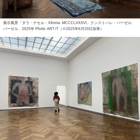
展示風景「ダラ・ナセル：Xíloma. MCCCLXXXVI」クンストハレ・バーゼル、
バーゼル、2025年 Photo: ART iT（※2025年6月20日加筆）