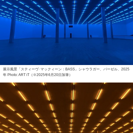
展示風景「スティーヴ･マックィーン：BASS」シャウラガー、バーゼル、2025
年 Photo: ART iT（※2025年6月20日加筆）