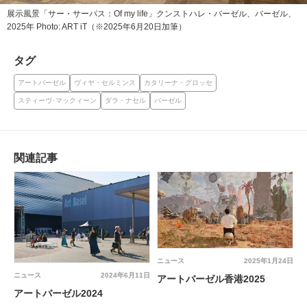
展示風景「サー・サーパス：Of my life」クンストハレ・バーゼル、バーゼル、
2025年 Photo: ART iT（※2025年6月20日加筆）
タグ
アートバーゼル
ヴィヤ・セルミンス
カタリーナ・グロッセ
スティーヴ･マックィーン
ダラ・ナセル
バーゼル
関連記事
ニュース
2025年1月24日
ニュース
2024年6月11日
アートバーゼル香港2025
アートバーゼル2024