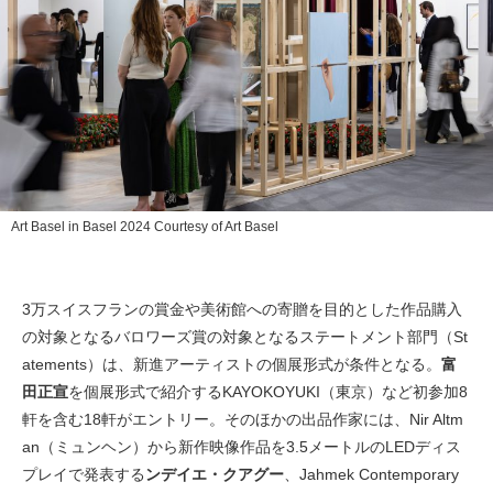
Art Basel in Basel 2024 Courtesy of Art Basel
3万スイスフランの賞金や美術館への寄贈を目的とした作品購入
の対象となるバロワーズ賞の対象となるステートメント部門（St
atements）は、新進アーティストの個展形式が条件となる。
富
田正宣
を個展形式で紹介するKAYOKOYUKI（東京）など初参加8
軒を含む18軒がエントリー。そのほかの出品作家には、Nir Altm
an（ミュンヘン）から新作映像作品を3.5メートルのLEDディス
プレイで発表する
ンデイエ・クアグー
、Jahmek Contemporary