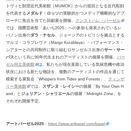
トヴィヒ財団近代美術館［MUMOK］からの巡回となる近代彫刻
を代表する
メダルド・ロッソ
の実験的かつメディア横断的なアプ
ローチに焦点を当てた回顧展を開催。
クンストハレ・バーゼル
では、国際芸術祭「あいち2025」への参加も発表されているレ
バノン出身の
ダラ・ナセル
、ジョージアのトビリシを拠点とする
マルゴ・コラブレヴァ（Margo Korableva）・パフォーマンス・
シアターとの共同制作に取り組むロサンゼルス出身の
サー・サー
パス
という共に90年代生まれのアーティストの個展を開催。
バー
ゼル州立美術館
は、私たちが現在直面している気候危機や政治
状況における新たな物語を、複数のアーティストの作品を通じて
模索する展覧会「Whispers from Tides and Forests」、
ティンゲ
リー美術館
では、
スザンヌ・レイシー
の個展「By Your Own H
and」と
ジュリアン・シャリエール
の個展「Midnight Zone」を
それぞれ開催予定。
アートバーゼル2025
：
https://www.artbasel.com/basel