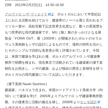
日時 2013年2月2日[土] 14:30-16:00
アルヴァロ シザ ヴィエイラ
は、ポルトガルにおいて半世紀以
上にわたる活動を続けており、建築界のノーベル賞と言われるプ
リツカー賞や、高松宮殿下記念世界文化賞など、数々の受賞歴を
もつ世界的な現代建築家です。MU［無］展のきっかけとなる展
覧会「FORA! OUT」展（2005年）が開催されたポルトのセラル
ヴェス美術館もシザの設計によるものです。場所の特性を活かし
たそのシンプルで詩的な造形美が高く評価されています。今回
は、米国で建築を学ばれた後、ポルトのアルヴァロ シザ建築事
務所で研鑽を積まれ、現在東京で活動されている建築家の瀬下直
樹氏をお招きし、シザの建築、および独自の歴史と多様性を持つ
ポルトガルの現代建築についてお話しいただきます。
［瀬下直樹 Naoki Seshimo］
建築家。ベネズエラ生まれ。米国ロードアイランド美術大学（RI
SD）にて建築を学び、2005年よりアルヴァロ シザ建築事務所勤
務。その後東京に活動の拠点を移し、2008年より
セシモ設計