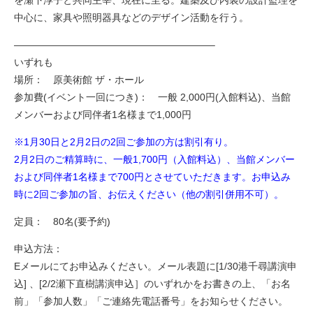
を瀬下淳子と共同主宰、現在に至る。建築及び内装の設計監理を
中心に、家具や照明器具などのデザイン活動を行う。
————————————————————–
いずれも
場所： 原美術館 ザ・ホール
参加費(イベント一回につき)： 一般 2,000円(入館料込)、当館
メンバーおよび同伴者1名様まで1,000円
※1月30日と2月2日の2回ご参加の方は割引有り。
2月2日のご精算時に、一般1,700円（入館料込）、当館メンバー
および同伴者1名様まで700円とさせていただきます。お申込み
時に2回ご参加の旨、お伝えください（他の割引併用不可）。
定員： 80名(要予約)
申込方法：
Eメールにてお申込みください。メール表題に[1/30港千尋講演申
込] 、[2/2瀬下直樹講演申込］のいずれかをお書きの上、「お名
前」「参加人数」「ご連絡先電話番号」をお知らせください。