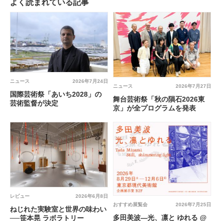
よく読まれている記事
ニュース
2026年7月24日
ニュース
2026年7月27日
国際芸術祭「あいち2028」の
舞台芸術祭「秋の隕石2026東
芸術監督が決定
京」が全プログラムを発表
レビュー
2026年6月8日
おすすめ展覧会
2026年7月25日
ねじれた実験室と世界の味わい
多田美波―光、凛と ゆれる @
──笹本晃 ラボラトリー