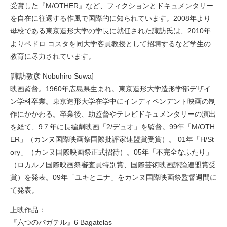
受賞した『M/OTHER』など、フィクションとドキュメンタリー
を自在に往還する作風で国際的に知られています。2008年より
母校である東京造形大学の学長に就任された諏訪氏は、2010年
よりペドロ コスタを同大学客員教授として招聘するなど学生の
教育に尽力されています。
[諏訪敦彦 Nobuhiro Suwa]
映画監督。1960年広島県生まれ。東京造形大学造形学部デザイ
ン学科卒業。東京造形大学在学中にインディペンデント映画の制
作にかかわる。卒業後、助監督やテレビドキュメンタリーの演出
を経て、9７年に長編劇映画「2/デュオ」を監督。99年「M/OTH
ER」（カンヌ国際映画祭国際批評家連盟賞受賞）。 01年「H/St
ory」（カンヌ国際映画祭正式招待）。05年「不完全なふたり」
（ロカルノ国際映画祭審査員特別賞、国際芸術映画評論連盟賞受
賞）を発表。09年「ユキとニナ」をカンヌ国際映画祭監督週間に
て発表。
上映作品：
『六つのバガテル』6 Bagatelas