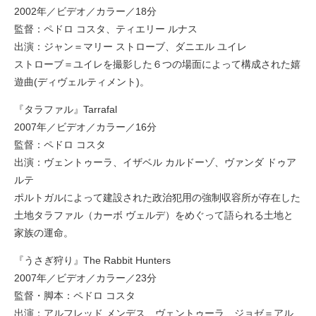
2002年／ビデオ／カラー／18分
監督：ペドロ コスタ、ティエリー ルナス
出演：ジャン＝マリー ストローブ、ダニエル ユイレ
ストローブ＝ユイレを撮影した６つの場面によって構成された嬉
遊曲(ディヴェルティメント)。
『タラファル』Tarrafal
2007年／ビデオ／カラー／16分
監督：ペドロ コスタ
出演：ヴェントゥーラ、イザベル カルドーゾ、ヴァンダ ドゥア
ルテ
ポルトガルによって建設された政治犯用の強制収容所が存在した
土地タラファル（カーボ ヴェルデ）をめぐって語られる土地と
家族の運命。
『うさぎ狩り』The Rabbit Hunters
2007年／ビデオ／カラー／23分
監督・脚本：ペドロ コスタ
出演：アルフレッド メンデス、ヴェントゥーラ、ジョゼ＝アル