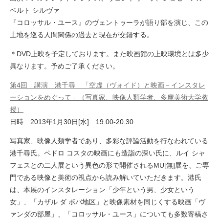
ベルト シルヴァ
『コロッサル・ユース』のヴェントゥーラが語り部を演じ、この
土地を巡る人間関係の過去と現在が交錯する。
＊DVD上映を予定しております。また映画館の上映環境とは多少
異なります。予めご了承ください。
第4回 講演 港千尋 「空虚（ヴォイド）と映画－インスタレ
ーションをめぐって」（写真家、映像人類学者、多摩美術大学教
授）
日時 2013年1月30日[水] 19:00-20:30
写真家、映像人類学者であり、多彩な評論活動を行なわれている
港千尋氏。ペドロ コスタの映画にも造詣の深い氏に、ルイ シャ
フェスとの二人展という異色の形で開催されるMU[無]展を、ご専
門である映像と美術の視点から読み解いていただきます。港氏
は、本展のインスタレーション「少年という男、少女という
女」、「カザル ダ ボバ地区」と映像素材を同じくする映画「ヴ
ァンダの部屋」、「コロッサル・ユース」についても多数寄稿さ