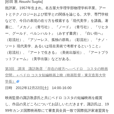
[杉田 敦 Atsushi Sugita]
批評家。1957年生まれ。名古屋大学理学部物理学科卒業。アー
トとテクノロジーおよび哲学との関係を論じる。大学、専門学校
などで、今日の表現の在り方を模索する「現代美学」を講義。著
書に、『メカノ』（青弓社）、『ノード』（青弓社）、『リヒタ
ー、グールド、ベルンハルト』（みすず書房）、『白い街へ』
（彩流社）、『アソーレス、孤独の群島』（彩流社）、『ナノ・
ソート 現代美学、あるいは現在美術で考察するということ』
（彩流社）、『アートで生きる』（美術出版社）、『アートプラ
ットフォーム』（美学出版）などがある。
第3回 講演 諏訪敦彦 「存在の彼方へ—ペドロ コスタの映画
空間」＋ペドロ コスタ短編映画上映（映画監督・東京造形大学
学長）
日時 2012年12月22日[土] 14:00-16:00
映画監督の諏訪敦彦氏と共にペドロ コスタの短編映画を鑑賞
し、作品の見どころについてお話しいただきます。諏訪氏は、19
99年カンヌ国際映画祭にて審査員全員一致で国際批評家連盟賞を