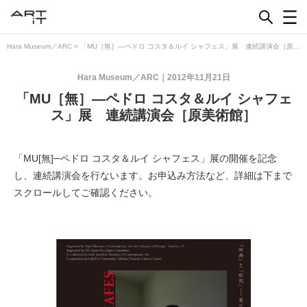
Skip
to
content
Hara Museum／ARC
>
「MU［無］―ペドロ コスタ＆ルイ シャフェス」展 連続講演会［原美
術館］
Hara Museum／ARC
2012年11月21日
「MU［無］―ペドロ コスタ＆ルイ シャフェ
ス」展 連続講演会［原美術館］
「MU[無]─ペドロ コスタ＆ルイ シャフェス」展の開催を記念
し、連続講演会を行ないます。お申込み方法など、詳細は下まで
スクロールしてご確認ください。