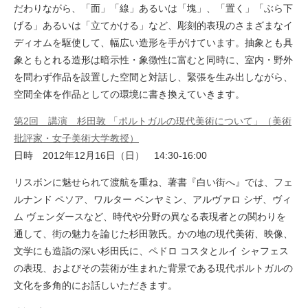
だわりながら、「面」「線」あるいは「塊」、「置く」「ぶら下
げる」あるいは「立てかける」など、彫刻的表現のさまざまなイ
ディオムを駆使して、幅広い造形を手がけています。抽象とも具
象ともとれる造形は暗示性・象徴性に富むと同時に、室内・野外
を問わず作品を設置した空間と対話し、緊張を生み出しながら、
空間全体を作品としての環境に書き換えていきます。
第2回 講演 杉田敦 「ポルトガルの現代美術について」（美術
批評家・女子美術大学教授）
日時 2012年12月16日（日） 14:30‐16:00
リスボンに魅せられて渡航を重ね、著書『白い街へ』では、フェ
ルナンド ペソア、ワルター ベンヤミン、アルヴァロ シザ、ヴィ
ム ヴェンダースなど、時代や分野の異なる表現者との関わりを
通して、街の魅力を論じた杉田敦氏。かの地の現代美術、映像、
文学にも造詣の深い杉田氏に、ペドロ コスタとルイ シャフェス
の表現、およびその芸術が生まれた背景である現代ポルトガルの
文化を多角的にお話しいただきます。