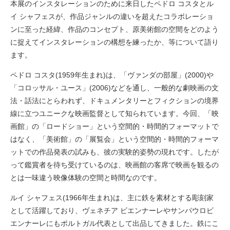
本展のインスタレーションのために来日したペドロ コスタとル
イ シャフェスが、作品ジャンルの違いを超えたコラボレーショ
ンに至った経緯、作品のコンセプト、原美術館の空間をどのよう
に捉えてインスタレーションの構想を練ったか、等について語り
ます。
ペドロ コスタ(1959年生まれ)は、「ヴァンダの部屋」(2000)や
「コロッサル・ユース」(2006)などを通し、一般的な劇映画の文
法・話法にとらわれず、ドキュメンタリーとフィクションの境界
線に立つユニークな映画監督として知られています。今回、「映
画館」の「ロードショー」という空間的・時間的フォーマットで
はなく、「美術館」の「展覧会」という空間的・時間的フォーマ
ットでの作品発表の試みも、彼の実験的姿勢の現れです。したが
って鑑賞者を待ち受けているのは、映画館の客席で映画を観るの
とは一味違う映像体験の空間と時間なのです。
ルイ シャフェス(1966年生まれ)は、主に鉄を素材とする彫刻家
として活躍しており、ヴェネチア ビエンナーレやサンパウロビ
エンナーレにもポルトガル代表として出品してきました。鉄にこ