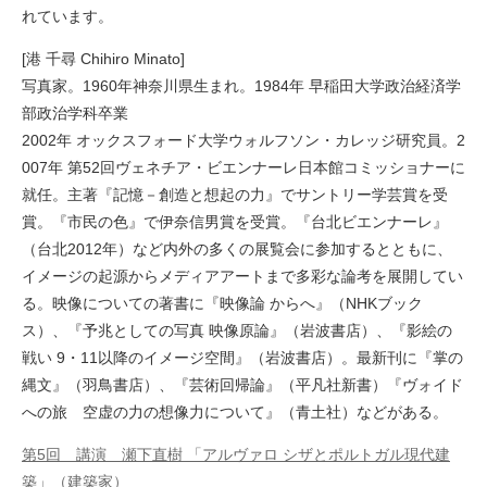
れています。
[港 千尋 Chihiro Minato]
写真家。1960年神奈川県生まれ。1984年 早稲田大学政治経済学
部政治学科卒業
2002年 オックスフォード大学ウォルフソン・カレッジ研究員。2
007年 第52回ヴェネチア・ビエンナーレ日本館コミッショナーに
就任。主著『記憶－創造と想起の力』でサントリー学芸賞を受
賞。『市民の色』で伊奈信男賞を受賞。『台北ビエンナーレ』
（台北2012年）など内外の多くの展覧会に参加するとともに、
イメージの起源からメディアアートまで多彩な論考を展開してい
る。映像についての著書に『映像論 からへ』（NHKブック
ス）、『予兆としての写真 映像原論』（岩波書店）、『影絵の
戦い 9・11以降のイメージ空間』（岩波書店）。最新刊に『掌の
縄文』（羽鳥書店）、『芸術回帰論』（平凡社新書）『ヴォイド
への旅 空虚の力の想像力について』（青土社）などがある。
第5回 講演 瀬下直樹 「アルヴァロ シザとポルトガル現代建
築」（建築家）