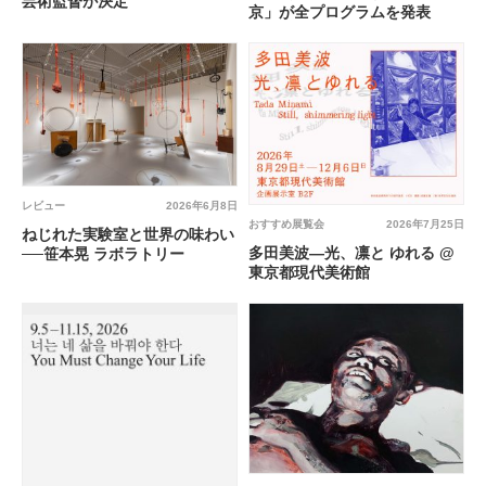
芸術監督が決定
京」が全プログラムを発表
レビュー
2026年6月8日
おすすめ展覧会
2026年7月25日
ねじれた実験室と世界の味わい
多田美波―光、凛と ゆれる @
──笹本晃 ラボラトリー
東京都現代美術館