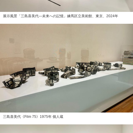
展示風景「三島喜美代―未来への記憶」練馬区立美術館、東京、2024年
三島喜美代《Film 75》1975年 個人蔵