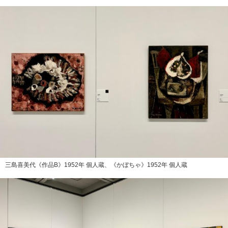
三島喜美代《作品B》1952年 個人蔵、《かぼちゃ》1952年 個人蔵