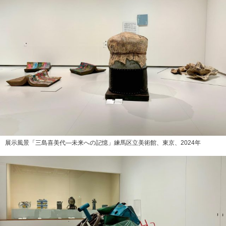
展示風景「三島喜美代―未来への記憶」練馬区立美術館、東京、2024年