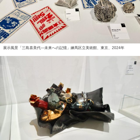
展示風景「三島喜美代―未来への記憶」練馬区立美術館、東京、2024年