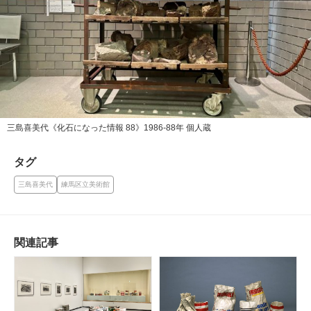
三島喜美代《化石になった情報 88》1986-88年 個人蔵
タグ
三島喜美代
練馬区立美術館
関連記事