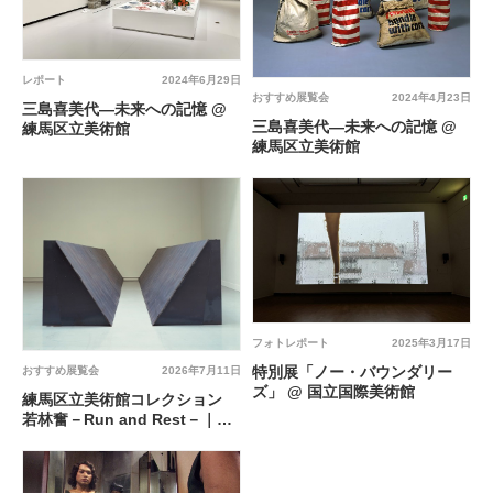
レポート
2024年6月29日
おすすめ展覧会
2024年4月23日
三島喜美代―未来への記憶 @
三島喜美代―未来への記憶 @
練馬区立美術館
練馬区立美術館
フォトレポート
2025年3月17日
特別展「ノー・バウンダリー
おすすめ展覧会
2026年7月11日
ズ」 @ 国立国際美術館
練馬区立美術館コレクション
若林奮－Run and Rest－｜寺
田真由美－不在の存在－ @ 練
馬区立美術館