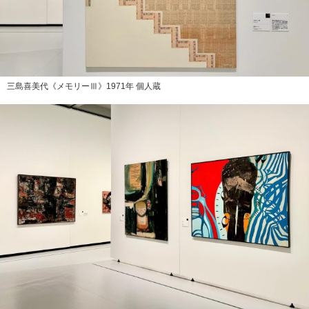
三島喜美代《メモリーⅢ》1971年 個人蔵