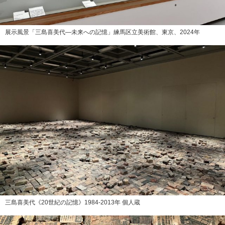
展示風景「三島喜美代―未来への記憶」練馬区立美術館、東京、2024年
三島喜美代《20世紀の記憶》1984-2013年 個人蔵