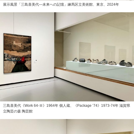
展示風景「三島喜美代―未来への記憶」練馬区立美術館、東京、2024年
三島喜美代《Work 64-Ⅲ》1964年 個人蔵、《Package ’74》1973-74年 滋賀県
立陶芸の森 陶芸館