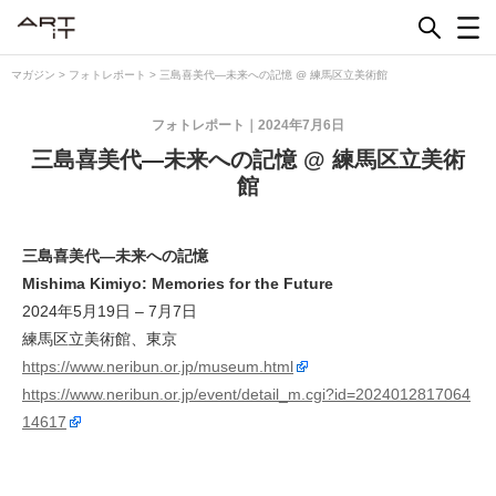
Skip
to
content
マガジン
>
フォトレポート
>
三島喜美代―未来への記憶 @ 練馬区立美術館
フォトレポート
2024年7月6日
三島喜美代―未来への記憶 @ 練馬区立美術
館
三島喜美代―未来への記憶
Mishima Kimiyo: Memories for the Future
2024年5月19日 – 7月7日
練馬区立美術館、東京
https://www.neribun.or.jp/museum.html
https://www.neribun.or.jp/event/detail_m.cgi?id=2024012817064
14617