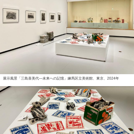
展示風景「三島喜美代―未来への記憶」練馬区立美術館、東京、2024年