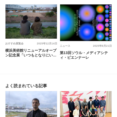
から 日本と韓国、アートの80
年」 @ 横浜美術館
おすすめ展覧会
2025年12月14日
ニュース
2025年8月21日
横浜美術館リニューアルオープ
第13回ソウル・メディアシテ
ン記念展「いつもとなりにいる
ィ・ビエンナーレ
から 日本と韓国、アートの80
年」 @ 横浜美術館
よく読まれている記事