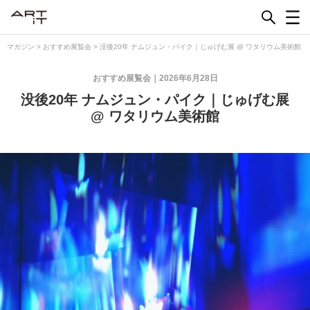
Skip
to
content
マガジン
>
おすすめ展覧会
>
没後20年 ナムジュン・パイク｜じゅげむ展 @ ワタリウム美術館
おすすめ展覧会
2026年6月28日
没後20年 ナムジュン・パイク｜じゅげむ展
@ ワタリウム美術館