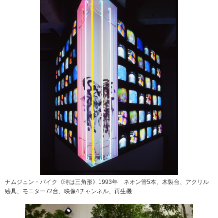
ナムジュン・パイク《時は三角形》1993年 ネオン管5本、木製台、アクリル
絵具、モニター72台、映像4チャンネル、再生機