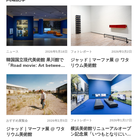
ニュース
2026年5月18日
フォトレポート
2026年3月2日
韓国国立現代美術館 果川館で
ジャッド｜マーファ展 @ ワタ
「Road movie: Art between
リウム美術館
Korea and Japan since
1945」が開幕
フォトレポート
2026年1月17日
おすすめ展覧会
2026年2月5日
横浜美術館リニューアルオープ
ジャッド｜マーファ展 @ ワタ
ン記念展「いつもとなりにいる
リウム美術館