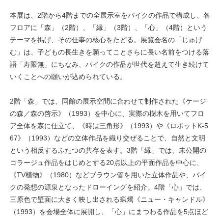
本展は、2階から4階までの全展示室をパイクの作品で構成し、各
フロアに「森」（2階）、「縁」（3階）、「心」（4階）という
テーマを掲げ、その仕事の核心をたどる。展覧会名の「じゅげ
む」は、子どもの長生きを願ってことさらに長い名前をつける落
語「寿限無」にちなみ、パイクの作品が世代を超えて生き続けて
いくことへの願いが込められている。
2階「森」では、同館の展示空間に合わせて制作された《ケージ
の森／森の啓示》（1993）を中心に、実際の樹木を用いてフロ
ア全体を森に仕立て、《時は三角形》（1993）や《ロボットK-5
67》（1993）などの立体作品を織り交ぜることで、自然と文明
という相反するふたつの共存を表す。3階「縁」では、未公開の
コラージュ作品をはじめとする20点以上の平面作品を中心に、
《TV植物》（1980）などブラウン管を用いた立体作品や、パイ
クの発想の源泉となったドローイングを紹介。4階「心」では、
三原色で壁面に大きく映し出される蝋燭《ニュー・キャンドル》
（1993）を会場全体に展開し、「心」にまつわる作品を5点ほど