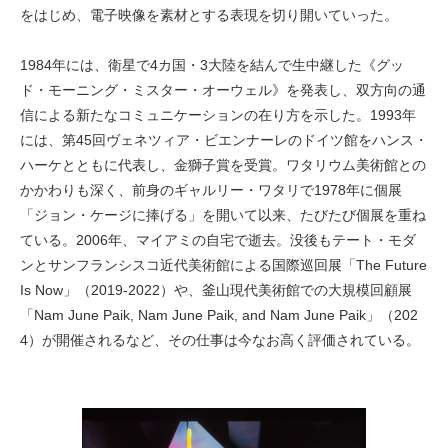
をはじめ、電子映像を素材とする表現を切り開いていった。
1984年には、衛星で4カ国・3大陸を結んで生中継した《グッ
ド・モーニング・ミスター・オーウェル》を発表し、双方向の通
信による新たなコミュニケーションの在り方を示した。1993年
には、第45回ヴェネツィア・ビエンナーレのドイツ館をハンス・
ハーケとともに代表し、金獅子賞を受賞。ワタリウム美術館との
かかわりも深く、前身のギャルリー・ワタリで1978年に個展
「ジョン・ケージに捧げる」を開いて以来、たびたび個展を重ね
ている。2006年、マイアミの自宅で逝去。没後もテート・モダ
ンとサンフランシスコ近代美術館による国際巡回展「The Future
Is Now」（2019-2022）や、釜山現代美術館での大規模回顧展
「Nam June Paik, Nam June Paik, and Nam June Paik」（202
4）が開催されるなど、その仕事は今なお高く評価されている。