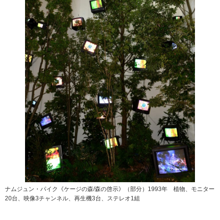
ナムジュン・パイク《ケージの森/森の啓示》（部分）1993年 植物、モニター
20台、映像3チャンネル、再生機3台、ステレオ1組