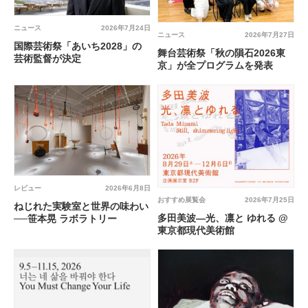
ニュース
2026年7月24日
ニュース
2026年7月27日
国際芸術祭「あいち2028」の
舞台芸術祭「秋の隕石2026東
芸術監督が決定
京」が全プログラムを発表
レビュー
2026年6月8日
おすすめ展覧会
2026年7月25日
ねじれた実験室と世界の味わい
多田美波―光、凛と ゆれる @
──笹本晃 ラボラトリー
東京都現代美術館