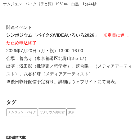
ナムジュン・パイク《手と顔》1961年 白黒 1分44秒
関連イベント
シンポジウム「パイクのVIDEAいろいろ2026」
※定員に達し
たため申込終了
2026年7月20日（月・祝）13:00–16:00
会場：善光寺（東京都港区北青山3-5-17）
出演：浅田彰（批評家／哲学者）、落合陽一（メディアアーティ
スト）、八谷和彦（メディアアーティスト）
※後日収録配信予定有り。詳細はウェブサイトにて発表。
タグ
ナムジュン・パイク
ワタリウム美術館
東京
関連記事