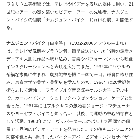
ワタリウム美術館では、テレビやビデオを表現の媒体に用い、21
世紀のアートの礎を築いたビデオ・アートの先駆者、ナムジュ
ン・パイクの個展「ナムジュン・パイク｜じゅげむ展」を開催す
る。
ナムジュン・パイク
［白南準］（1932-2006／ソウル生まれ）
は、テレビ受像機やブラウン管、衛星放送といった当時の最新メ
ディアを大胆に作品へ取り込み、音楽やパフォーマンスから映像
インスタレーションへと表現を広げてきた。1932年にソウルの
裕福な家庭に生まれ、朝鮮戦争を機に一家で来日。鎌倉に移り住
み、東京大学で美学・美術史を学んだのち、1956年に20世紀美
術を志して渡独し、フライブルグ音楽院やケルン大学に学ぶ中
で、カールハインツ・シュトックハウゼンやジョン・ケージと出
会った。1961年にはフルクサスの創始者ジョージ・マチューナ
スやヨーゼフ・ボイスと知り合い、以後、同運動の中心的存在と
して活動。1963年には、ヴッパータールのパルナス画廊での個
展で世界初のビデオ・アートを発表した。その後もエンジニアの
阿部修也と共同制作したパイク＝アベ・ビデオ・シンセサイザー