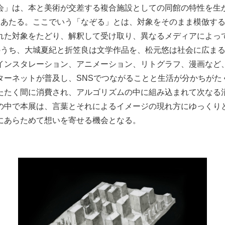
会」は、本と美術が交差する複合施設としての同館の特性を生
にあたる。ここでいう「なぞる」とは、対象をそのまま模倣す
れた対象をたどり、解釈して受け取り、異なるメディアによっ
のうち、大城夏紀と折笠良は文学作品を、松元悠は社会に広ま
インスタレーション、アニメーション、リトグラフ、漫画など
ターネットが普及し、SNSでつながることと生活が分かちがた
たたく間に消費され、アルゴリズムの中に組み込まれて次なる
の中で本展は、言葉とそれによるイメージの現れ方にゆっくり
にあらためて想いを寄せる機会となる。