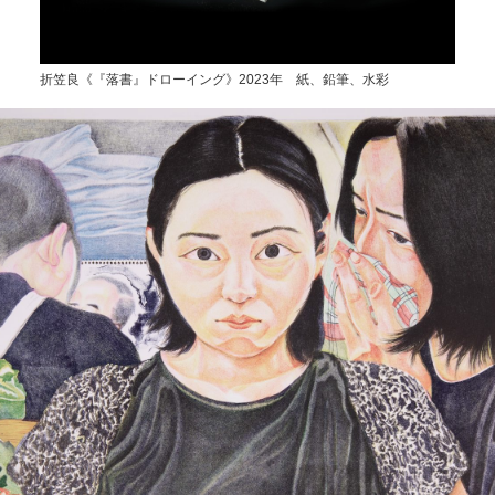
折笠良《『落書』ドローイング》2023年 紙、鉛筆、水彩