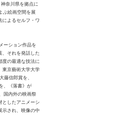
リンと神奈川県を拠点に
およぶ絵画空間を展
法によるセルフ・ワ
ニメーション作品を
葉、それを発話した
都度の最適な技法に
、東京藝術大学大学
で大藤信郎賞を、
リを、《落書》が
ど、国内外の映画祭
材としたアニメーシ
展示され、映像の中