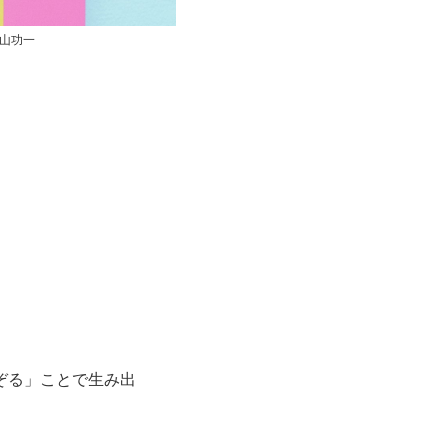
西山功一
ぞる」ことで生み出