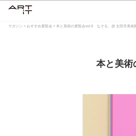
Skip
to
content
マガジン
>
おすすめ展覧会
>
本と美術の展覧会vol.6 なぞる。@ 太田市美
本と美術