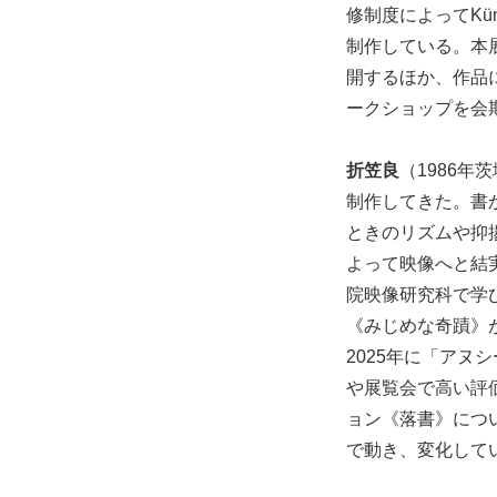
修制度によってKün
制作している。本展
開するほか、作品
ークショップを会
折笠良
（1986
制作してきた。書
ときのリズムや抑
よって映像へと結
院映像研究科で学び
《みじめな奇蹟》
2025年に「ア
や展覧会で高い評
ョン《落書》につ
で動き、変化して