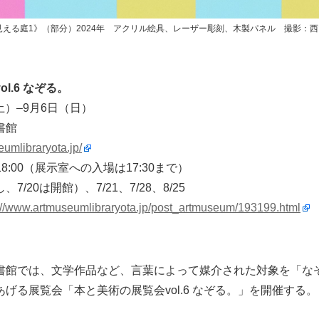
える庭1》（部分）2024年 アクリル絵具、レーザー彫刻、木製パネル 撮影：
l.6 なぞる。
（土）–9月6日（日）
書館
eumlibraryota.jp/
18:00（展示室への入場は17:30まで）
/20は開館）、7/21、7/28、8/25
://www.artmuseumlibraryota.jp/post_artmuseum/193199.html
書館では、文学作品など、言葉によって媒介された対象を「な
げる展覧会「本と美術の展覧会vol.6 なぞる。」を開催する。