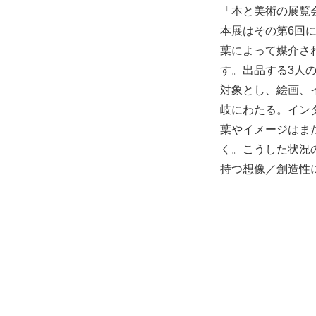
「本と美術の展覧
本展はその第6回
葉によって媒介さ
す。出品する3人
対象とし、絵画、
岐にわたる。イン
葉やイメージはま
く。こうした状況
持つ想像／創造性