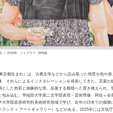
》2026年 リトグラフ、BFK紙
5年東京都生まれ）は、古典文学などから読み取った情景を色や
体、それらによるインスタレーションを発表してきた。言葉が
調とした色彩と抽象的な形、反復する模様へと置き換えられ、
と包み込む。早稲田大学第二文学部表現・芸術専修、阿佐ヶ谷
大学院造形研究科美術研究領域で学び、近年の日本での個展に「pro
ペラシティ アートギャラリー）などがある。2025年には文化