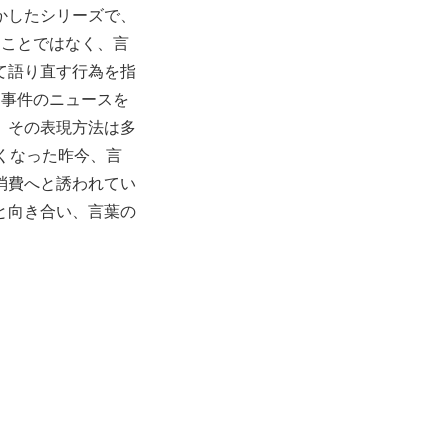
かしたシリーズで、
ることではなく、言
て語り直す行為を指
る事件のニュースを
、その表現方法は多
くなった昨今、言
消費へと誘われてい
と向き合い、言葉の