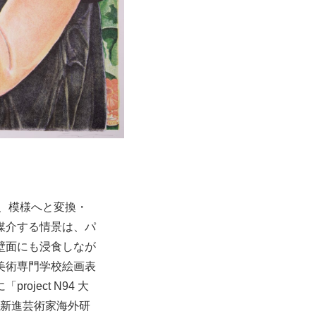
形、模様へと変換・
媒介する情景は、パ
壁面にも浸食しなが
美術専門学校絵画表
ject N94 大
庁新進芸術家海外研