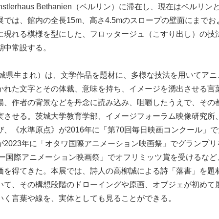
stlerhaus Bethanien（ベルリン）に滞在し、現在はベル
では、館内の全長15m、高さ4.5mのスロープの壁面にまで
に現れる模様を型にした、フロッタージュ（こすり出し）の技
期中常設する。
年茨城県生まれ）は、文学作品を題材に、多様な技法を用いてア
かれた文字とその体裁、意味を持ち、イメージを湧出させる言
揚、作者の背景などを丹念に読み込み、咀嚼したうえで、その
実させる。茨城大学教育学部、イメージフォーラム映像研究所
、《水準原点》が2016年に「第70回毎日映画コンクール」
が2023年に「オタワ国際アニメーション映画祭」でグランプ
ヌシー国際アニメーション映画祭」でオフリミッツ賞を受けるな
価を得てきた。本展では、詩人の高柳誠による詩「落書」を題
いて、その構想段階のドローイングや原画、オブジェが初めて
いく言葉や線を、実体としても見ることができる。