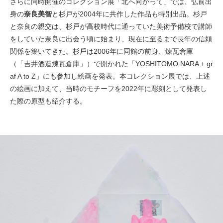
さらに同時開催のコレクション展「北へ向かって」では、弘前出
⾝の
奈良美智
と杉戸が2004年に共作した作品も特別出品。杉戸
と奈良の親交は、杉戸が高校時代に通っていた美術予備校で講師
をしていた奈良に出会う頃に始まり、現在に至るまで長年の信頼
関係を築いてきた。杉⼾は2006年に同館の前身、煉⽡倉庫
（「吉井酒造煉⽡倉庫」）で開かれた「YOSHITOMO NARA + gr
af A to Z」にも参加し絵画を発表。本コレクション展では、上述
の絵画に加えて、当時のモチーフを2022年に彫刻として発表し
た際の原型も紹介する。