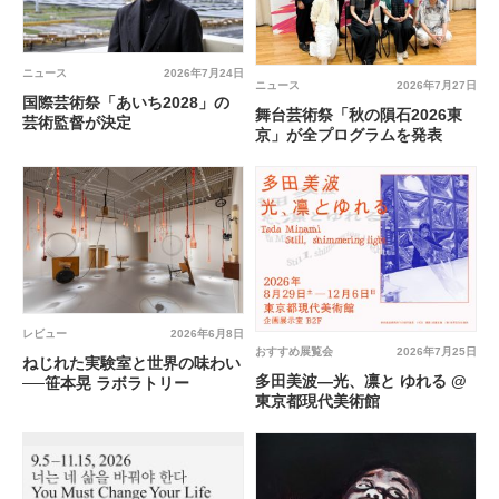
ニュース
2026年7月24日
ニュース
2026年7月27日
国際芸術祭「あいち2028」の
舞台芸術祭「秋の隕石2026東
芸術監督が決定
京」が全プログラムを発表
レビュー
2026年6月8日
おすすめ展覧会
2026年7月25日
ねじれた実験室と世界の味わい
多田美波―光、凛と ゆれる @
──笹本晃 ラボラトリー
東京都現代美術館