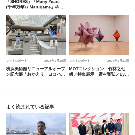
弘前れんが倉庫美術館
「SHORES」「Many Years
(千年万年) / Marugame」@ 丸
亀ビル2階
フォトレポート
2025年2月28日
フォトレポート
2024年9月21日
横浜美術館リニューアルオープ
MOTコレクション 竹林之七
ン記念展「おかえり、ヨコハ
妍／特集展示 野村和弘／Eye
マ」 @ 横浜美術館
to Eye—見ること @ 東京都現
代美術館
よく読まれている記事