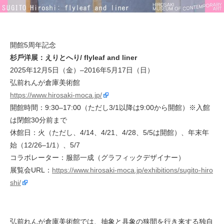
開館5周年記念
杉⼾洋展：えりとへり/ flyleaf and liner
2025年12月5日（金）–2016年5月17日（日）
弘前れんが倉庫美術館
https://www.hirosaki-moca.jp/
開館時間：9:30–17:00（ただし3/1以降は9:00から開館）※入館
は閉館30分前まで
休館日：火（ただし、4/14、4/21、4/28、5/5は開館）、年末年
始（12/26–1/1）、5/7
コラボレーター：服部⼀成（グラフィックデザイナー）
展覧会URL：
https://www.hirosaki-moca.jp/exhibitions/sugito-hiro
shi/
弘前れんが倉庫美術館では、抽象と具象の狭間を行き来する独自