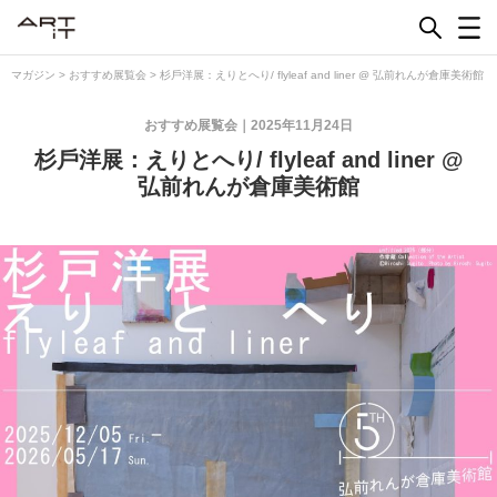
Skip
to
content
マガジン
>
おすすめ展覧会
>
杉⼾洋展：えりとへり/ flyleaf and liner @ 弘前れんが倉庫美術館
おすすめ展覧会
2025年11月24日
杉⼾洋展：えりとへり/ flyleaf and liner @
弘前れんが倉庫美術館