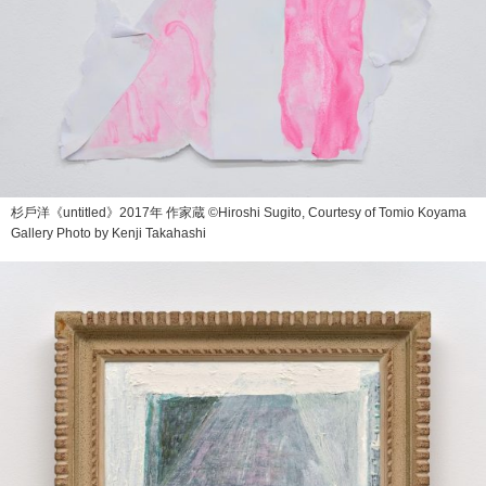
杉⼾洋《untitled》2017年 作家蔵 ©Hiroshi Sugito, Courtesy of Tomio Koyama
Gallery Photo by Kenji Takahashi