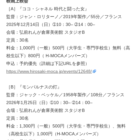
映画上映会
［A］『ココ・シャネル 時代と闘った⼥』
監督：ジャン・ロリターノ／2019年製作／55分／フランス
2025年12⽉14⽇（⽇）➀10：30– ➁14：00–
会場：弘前れんが倉庫美術館 スタジオB
定員：30名
料⾦：1,000円（⼀般）500円（⼤学⽣・専⾨学校⽣）無料（⾼
校⽣以下）800円（ H-MOCAメンバーズ）
申込：予約優先（詳細は下記URLを参照）
https://www.hirosaki-moca.jp/events/12648/
［B］『モンパルナスの灯』
監督：ジャック・ベッケル／1958年製作／108分／フランス
2026年1⽉25⽇（⽇）➀10：30– ➁14：00–
会場：弘前れんが倉庫美術館 スタジオB
定員：30名
料⾦：1,300円（⼀般）500円（⼤学⽣・専⾨学校⽣）、無料
（⾼校⽣以下）1,000円（H-MOCAメンバーズ）