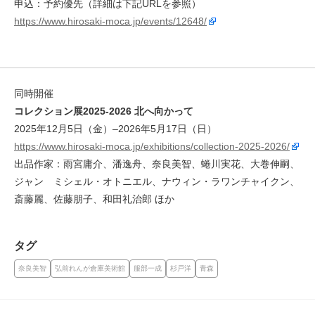
申込：予約優先（詳細は下記URLを参照）
https://www.hirosaki-moca.jp/events/12648/
同時開催
コレクション展2025-2026 北へ向かって
2025年12月5日（金）–2026年5月17日（日）
https://www.hirosaki-moca.jp/exhibitions/collection-2025-2026/
出品作家：⾬宮庸介、潘逸⾈、奈良美智、蜷川実花、⼤巻伸嗣、
ジャン゠ミシェル・オトニエル、ナウィン・ラワンチャイクン、
斎藤麗、佐藤朋⼦、和⽥礼治郎 ほか
タグ
奈良美智
弘前れんが倉庫美術館
服部⼀成
杉戸洋
青森