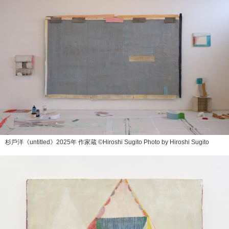
杉⼾洋《untitled》2025年 作家蔵 ©Hiroshi Sugito Photo by Hiroshi Sugito