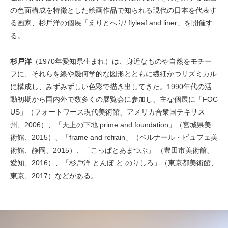
の色面構成を特徴とした絵画作品で知られる現代の日本を代表す
る画家、杉⼾洋の個展「えりとへり/ flyleaf and liner」を開催す
る。
杉戸洋
（1970年愛知県生まれ）は、⾝近なものや⾃然をモチー
フに、それらを線や幾何学的な図形とともに繊細かつリズミカル
に構成し、みずみずしい⾊彩で描き出してきた。1990年代の活
動初期から国内外で数多くの展覧会に参加し、主な個展に「FOC
US」（フォートワース現代美術館、アメリカ合衆国テキサス
州、2006）、「天上の下地 prime and foundation」（宮城県美
術館、2015）、「frame and refrain」（ベルナール・ビュフェ美
術館、静岡、2015）、「こっぱとあまつぶ」 （豊⽥市美術館、
愛知、2016）、「杉⼾洋 とんぼ と のりしろ」（東京都美術館、
東京、2017）などがある。