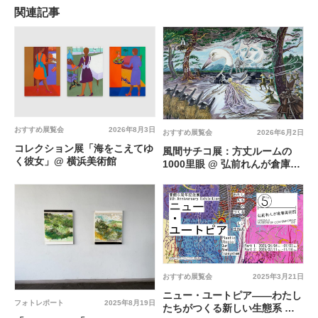
関連記事
おすすめ展覧会
2026年8月3日
おすすめ展覧会
2026年6月2日
コレクション展「海をこえてゆ
⾵間サチコ展：⽅丈ルームの
く彼女」@ 横浜美術館
1000⾥眼 @ 弘前れんが倉庫美
術館
おすすめ展覧会
2025年3月21日
ニュー・ユートピア——わたし
フォトレポート
2025年8月19日
たちがつくる新しい生態系 @