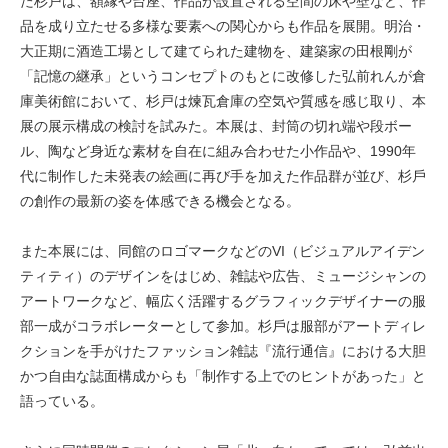
た杉戸は、額縁や台座、作品が設置される空間の床や壁など、作
品を成り⽴たせる多様な要素への関⼼からも作品を展開。明治・
⼤正期に酒造⼯場として建てられた建物を、建築家の⽥根剛が
「記憶の継承」というコンセプトのもとに改修した弘前れんが倉
庫美術館において、杉戸は煉⽡倉庫の空気や質感を感じ取り、本
展の展⽰構成の検討を試みた。本展は、封筒の切れ端や段ボー
ル、陶など⾝近な素材を⾃在に組み合わせた⼩作品や、1990年
代に制作した未発表の絵画に再び⼿を加えた作品群が並び、杉⼾
の創作の最新の姿を体感できる機会となる。
また本展には、同館のロゴマークなどのVI（ビジュアルアイデン
ティティ）のデザインをはじめ、雑誌や広告、ミュージシャンの
アートワークなど、幅広く活躍するグラフィックデザイナーの服
部⼀成がコラボレーターとして参加。杉⼾は服部がアートディレ
クションを手がけたファッション雑誌『流⾏通信』における⼤胆
かつ⾃由な誌⾯構成からも「制作する上でのヒントがあった」と
語っている。