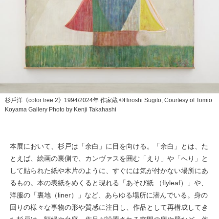
杉⼾洋《color tree 2》1994/2024年 作家蔵 ©Hiroshi Sugito, Courtesy of Tomio
Koyama Gallery Photo by Kenji Takahashi
本展において、杉戸は「余白」に目を向ける。「余白」とは、た
とえば、絵画の裏側で、カンヴァスを囲む「えり」や「へり」と
して貼られた紙や⽊⽚のように、すぐには気が付かない場所にあ
るもの。本の表紙をめくると現れる「あそび紙 （flyleaf）」や、
洋服の「裏地（liner）」など、あらゆる場所に潜んでいる。⾝の
回りの様々な事物の形や質感に注⽬し、作品として再構成してき