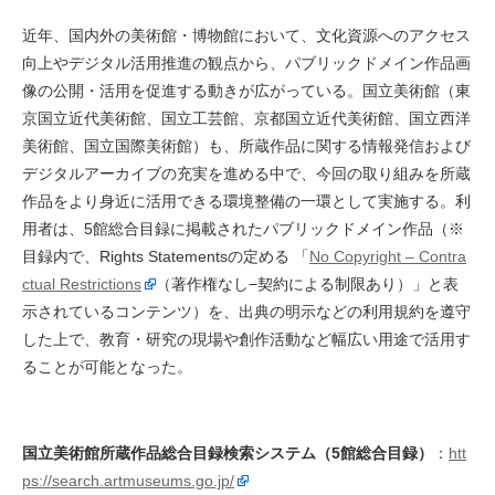
近年、国内外の美術館・博物館において、文化資源へのアクセス
向上やデジタル活用推進の観点から、パブリックドメイン作品画
像の公開・活用を促進する動きが広がっている。国立美術館（東
京国立近代美術館、国立工芸館、京都国立近代美術館、国立西洋
美術館、国立国際美術館）も、所蔵作品に関する情報発信および
デジタルアーカイブの充実を進める中で、今回の取り組みを所蔵
作品をより身近に活用できる環境整備の一環として実施する。利
用者は、5館総合目録に掲載されたパブリックドメイン作品（※
目録内で、Rights Statementsの定める 「
No Copyright – Contra
ctual Restrictions
（著作権なし−契約による制限あり）」と表
示されているコンテンツ）を、出典の明示などの利用規約を遵守
した上で、教育・研究の現場や創作活動など幅広い用途で活用す
ることが可能となった。
国立美術館所蔵作品総合目録検索システム（5館総合目録）
：
htt
ps://search.artmuseums.go.jp/