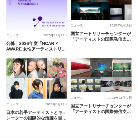
ニュース
2025年6月18日
国立アートリサーチセンターが
ニュース
2025年12月13日
「アーティストの国際発信支援
公募｜2026年度「NCAR ×
プログラム」の2025年度第Ⅱ
AWARE 女性アーティストリサ
期を募集
ーチフェローシップ」
ニュース
2024年12月17日
ニュース
2025年5月12日
国立アートリサーチセンターが
「アーティストの国際発信支援
日本の若手アーティストとキュ
プログラム」の2025年度第Ⅰ
レーターの国際的な活躍を目的
期を募集
とする育成プログラム
「JUMP」の対象者が決定