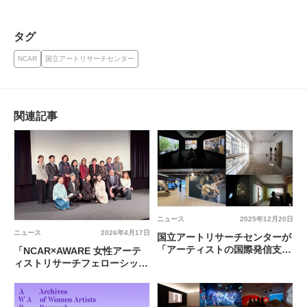
タグ
NCAR
国立アートリサーチセンター
関連記事
ニュース
2025年12月20日
ニュース
2026年4月17日
国立アートリサーチセンターが
「アーティストの国際発信支援
「NCAR×AWARE 女性アーテ
プログラム」の2026年度第Ⅰ
ィストリサーチフェローシッ
期を募集
プ」の第1回採択者が決定