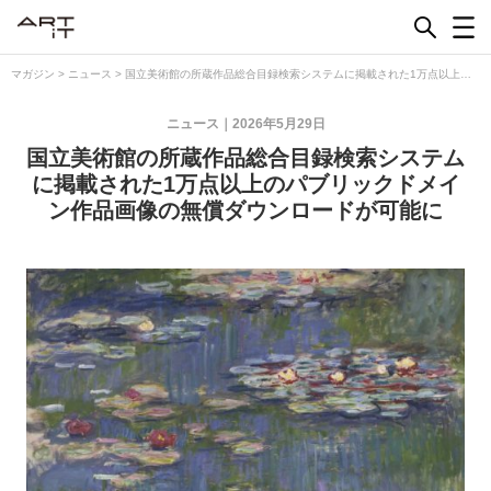
Skip
to
content
マガジン
>
ニュース
>
国立美術館の所蔵作品総合目録検索システムに掲載された1万点以上の
パブリックドメイン作品画像の無償ダウンロードが可能に
ニュース
2026年5月29日
国立美術館の所蔵作品総合目録検索システム
に掲載された1万点以上のパブリックドメイ
ン作品画像の無償ダウンロードが可能に