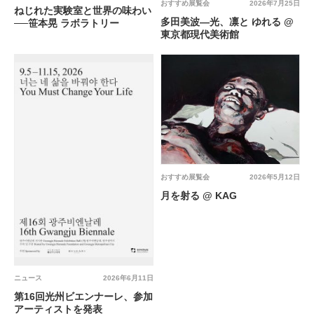
おすすめ展覧会
2026年7月25日
ねじれた実験室と世界の味わい
多田美波―光、凛と ゆれる @
──笹本晃 ラボラトリー
東京都現代美術館
おすすめ展覧会
2026年5月12日
月を射る @ KAG
ニュース
2026年6月11日
第16回光州ビエンナーレ、参加
アーティストを発表