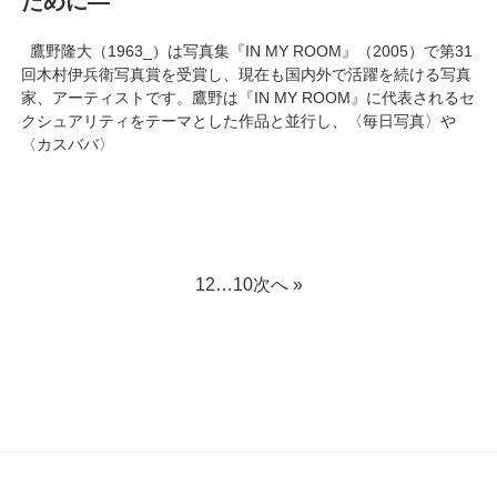
ために―
鷹野隆大（1963_）は写真集『IN MY ROOM』（2005）で第31
回木村伊兵衛写真賞を受賞し、現在も国内外で活躍を続ける写真
家、アーティストです。鷹野は『IN MY ROOM』に代表されるセ
クシュアリティをテーマとした作品と並行し、〈毎日写真〉や
〈カスババ〉
1
2
…
10
次へ »