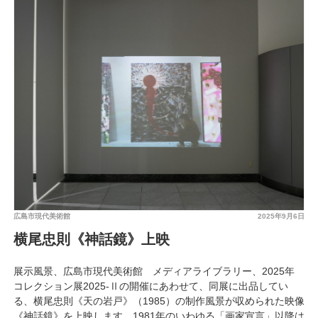
広島市現代美術館
2025年9月6日
横尾忠則《神話鏡》上映
展示風景、広島市現代美術館 メディアライブラリー、2025年
コレクション展2025-Ⅱの開催にあわせて、同展に出品してい
る、横尾忠則《天の岩戸》（1985）の制作風景が収められた映像
《神話鏡》を上映します。1981年のいわゆる「画家宣言」以降は