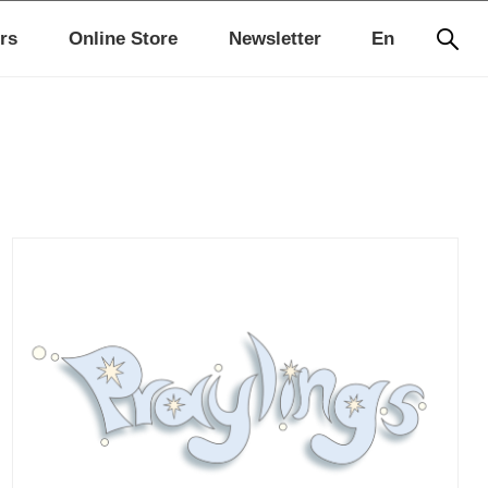
rs
Online Store
Newsletter
En