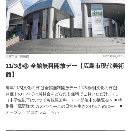
広島市現代美術館
2025年10月29日
11/3㊊㊗︎ 全館無料開放デー【広島市現代美術
館】
毎年11/3[文化の日]は全館無料開放デー 11/3㊊㊗︎[文化の日]は、
開催中のすべての展覧会をどなたも無料でご覧いただけます。
（中学生以下はいつでも観覧無料！） ＜開催中の展覧会＞ ■ 特
別展「鷹野隆大 カスババ ―この日常を生きのびるために―」 ■
オープン・プログラム「もか