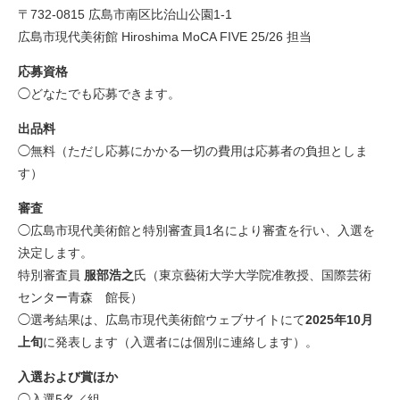
〒732-0815 広島市南区比治山公園1-1
広島市現代美術館 Hiroshima MoCA FIVE 25/26 担当
応募資格
◯どなたでも応募できます。
出品料
◯無料（ただし応募にかかる一切の費用は応募者の負担としま
す）
審査
◯広島市現代美術館と特別審査員1名により審査を行い、入選を
決定します。
特別審査員
服部浩之
氏（東京藝術大学大学院准教授、国際芸術
センター青森 館長）
◯選考結果は、広島市現代美術館ウェブサイトにて
2025年10月
上旬
に発表します（入選者には個別に連絡します）。
入選および賞ほか
◯入選5名／組