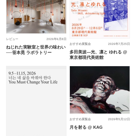
レビュー
2026年6月8日
おすすめ展覧会
2026年7月25日
ねじれた実験室と世界の味わい
多田美波―光、凛と ゆれる @
──笹本晃 ラボラトリー
東京都現代美術館
おすすめ展覧会
2026年5月12日
月を射る @ KAG