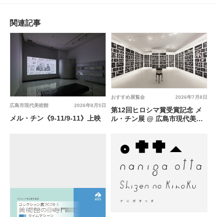
関連記事
おすすめ展覧会
2026年7月8日
広島市現代美術館
2026年8月5日
第12回ヒロシマ賞受賞記念 メ
メル・チン《9-11/9-11》上映
ル・チン展 @ 広島市現代美術
館