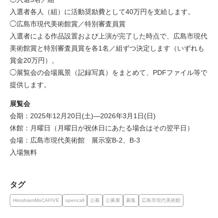
入選者各人（組）に活動奨励費として40万円を支給します。
◯広島市現代美術館賞／特別審査員賞
入選者による作品設置および上演が完了した時点で、広島市現代
美術館賞と特別審査員賞を各1名／組ずつ決定します（いずれも
賞金20万円）。
◯展覧会の会場風景（記録写真）をまとめて、PDFファイル等で
提供します。
展覧会
会期：2025年12月20日(土)—2026年3月1日(日)
休館：月曜日（月曜日が祝休日にあたる場合はその翌平日）
会場：広島市現代美術館 展示室B-2、B-3
入場無料
タグ
HiroshiamMoCAFIVE
opencall
公募
公募展
募集
広島市現代美術館