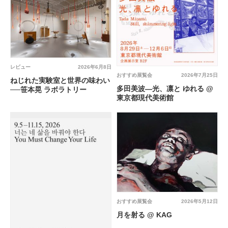
レビュー
2026年6月8日
おすすめ展覧会
2026年7月25日
ねじれた実験室と世界の味わい
多田美波―光、凛と ゆれる @
──笹本晃 ラボラトリー
東京都現代美術館
おすすめ展覧会
2026年5月12日
月を射る @ KAG