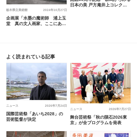
日本の美 戸方庵井上コレクシ
ョン5つの扉
栃木県立美術館
2024年10月27日
企画展「水墨の魔術師 浦上玉
堂 真の文人画家、ここにあ
り」開催中
よく読まれている記事
ニュース
2026年7月24日
ニュース
2026年7月27日
国際芸術祭「あいち2028」の
舞台芸術祭「秋の隕石2026東
芸術監督が決定
京」が全プログラムを発表