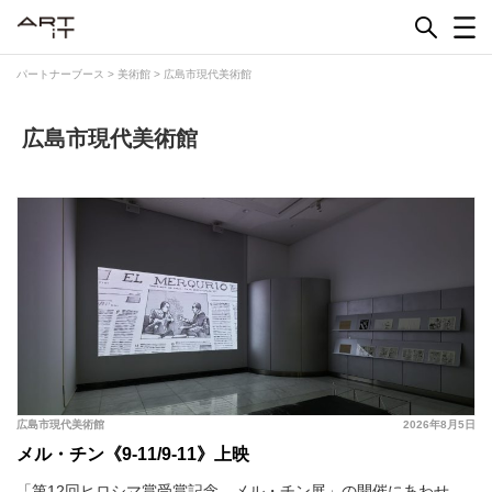
Skip
to
content
パートナーブース
>
美術館
>
広島市現代美術館
広島市現代美術館
広島市現代美術館
2026年8月5日
メル・チン《9-11/9-11》上映
「第12回ヒロシマ賞受賞記念 メル・チン展」の開催にあわせ