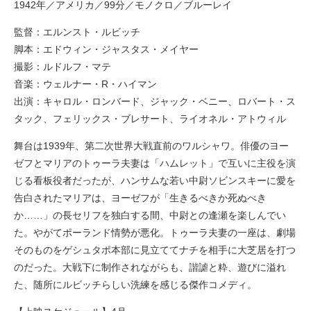
1942年／アメリカ／99分／モノクロ／ブルーレイ
監督：エルンスト・ルビッチ
脚本：エドウィン・ジャスタス・メイヤー
撮影：ルドルフ・マテ
音楽：ウェルナー・R・ハイマン
出演：キャロル・ロンバード、ジャック・ベニー、ロバート・ス
タック、フェリックス・ブレサート、ライオネル・アトウィル
舞台は1939年、第二次世界大戦直前のワルシャワ。俳優のヨー
ゼフとマリアのトゥーラ夫妻は「ハムレット」で互いに主役を演
じる看板役者だったが、ハンサムな若い中尉ソビンスキーに愛を
告白されたマリアは、ヨーゼフが「生きるべきか死ぬべき
か……」の長セリフを独白する間、中尉との逢瀬を楽しんでい
た。やがてポーランド情勢が悪化。トゥーラ夫妻の一座は、劇場
そのものをゲシュタポ本部に見立ててナチを相手に大芝居を打つ
のだった。大戦下に制作されながらも、諧謔と粋、遊びに溢れ
た、随所にルビッチらしい洗練を感じる傑作コメディ。