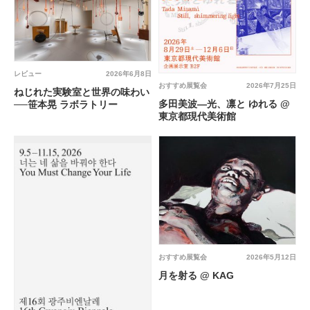
レビュー
2026年6月8日
おすすめ展覧会
2026年7月25日
ねじれた実験室と世界の味わい
多田美波―光、凛と ゆれる @
──笹本晃 ラボラトリー
東京都現代美術館
おすすめ展覧会
2026年5月12日
月を射る @ KAG