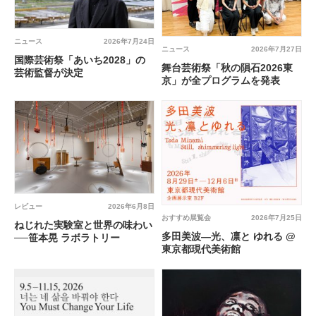
ニュース
2026年7月24日
ニュース
2026年7月27日
国際芸術祭「あいち2028」の
舞台芸術祭「秋の隕石2026東
芸術監督が決定
京」が全プログラムを発表
レビュー
2026年6月8日
おすすめ展覧会
2026年7月25日
ねじれた実験室と世界の味わい
多田美波―光、凛と ゆれる @
──笹本晃 ラボラトリー
東京都現代美術館