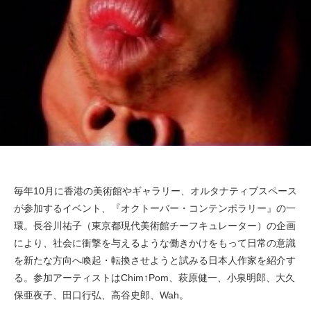
毎年10月に香港の美術館やギャラリー、オルタナティブスペース
が参加するイベント、『オクトーバー・コンテンポラリー』の一
環。長谷川祐子（東京都現代美術館チーフキュレーター）の企画
により、社会に衝撃を与えるような働きかけをもって日常の意識
を新たな方向へ喚起・転換させようと試みる日本人作家を紹介す
る。参加アーティストはChim↑Pom、萩原健一、小泉明郎、大久
保亜夜子、田口行弘、高谷史郎、Wah。