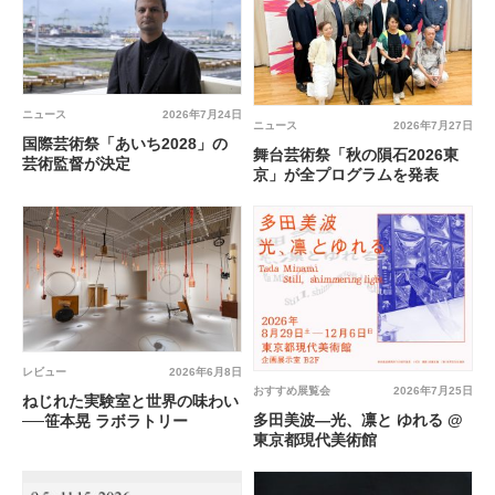
ニュース
2026年7月24日
ニュース
2026年7月27日
国際芸術祭「あいち2028」の
舞台芸術祭「秋の隕石2026東
芸術監督が決定
京」が全プログラムを発表
レビュー
2026年6月8日
おすすめ展覧会
2026年7月25日
ねじれた実験室と世界の味わい
多田美波―光、凛と ゆれる @
──笹本晃 ラボラトリー
東京都現代美術館