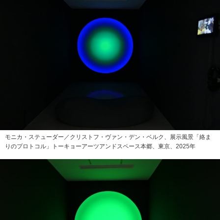
モニカ・ステューダー／クリストフ・ヴァン・デン・ベルク、展示風景「絡ま
りのプロトコル」トーキョーアーツアンドスペース本郷、東京、2025年