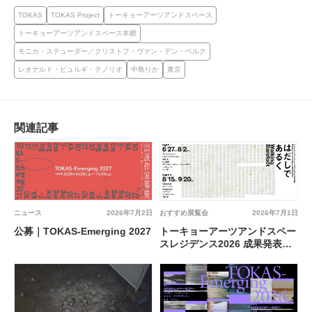
TOKAS
TOKAS Project
トーキョーアーツアンドスペース
トーキョーアーツアンドスペース本郷
モニカ・ステューダー／クリストフ・ヴァン・デン・ベルク
レオナルド・ビュルギ・テノリオ
中島りか
東京
関連記事
ニュース
2026年7月2日
おすすめ展覧会
2026年7月1日
公募｜TOKAS-Emerging 2027
トーキョーアーツアンドスペー
スレジデンス2026 成果発表展
「はだしであるく」@ トーキ
ョーアーツアンドスペース本郷