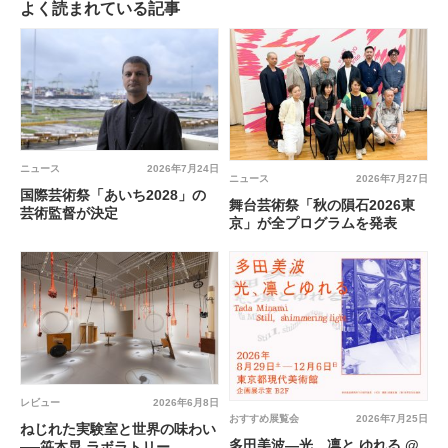
よく読まれている記事
ニュース
2026年7月24日
ニュース
2026年7月27日
国際芸術祭「あいち2028」の
舞台芸術祭「秋の隕石2026東
芸術監督が決定
京」が全プログラムを発表
レビュー
2026年6月8日
おすすめ展覧会
2026年7月25日
ねじれた実験室と世界の味わい
多田美波―光、凛と ゆれる @
──笹本晃 ラボラトリー