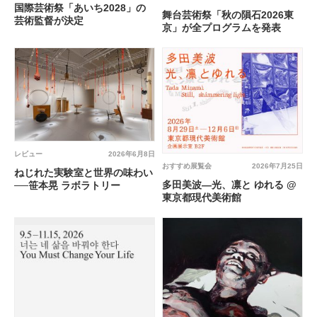
国際芸術祭「あいち2028」の
舞台芸術祭「秋の隕石2026東
芸術監督が決定
京」が全プログラムを発表
レビュー
2026年6月8日
おすすめ展覧会
2026年7月25日
ねじれた実験室と世界の味わい
多田美波―光、凛と ゆれる @
──笹本晃 ラボラトリー
東京都現代美術館