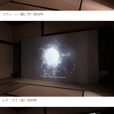
スアン・ハ《渡し守》2021年
レナ・ブイ《光》2024年