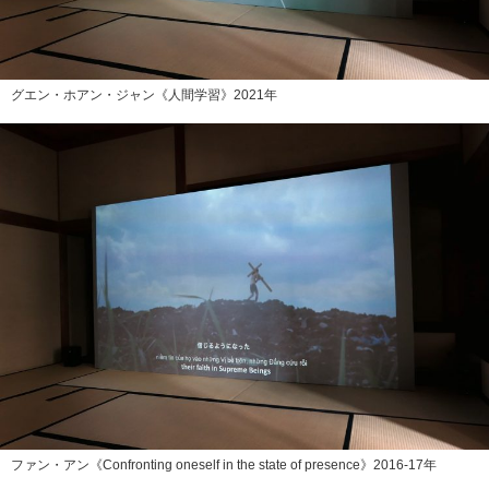
グエン・ホアン・ジャン《人間学習》2021年
ファン・アン《Confronting oneself in the state of presence》2016-17年