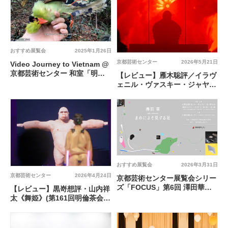
おすすめ展覧会
2025年1月26日
京都芸術センター
2026年5月21日
Video Journey to Vietnam @
京都芸術センター 和室「明
【レビュー】雁木聡評／イラヴ
倫」
ェニル・ヴァスキー・ジャヤパ
ラン (NAGAVER) によるサウン
ドパフォーマンス『虐殺と再生
の音響的記念碑』
おすすめ展覧会
2026年3月31日
京都芸術センター
2026年4月24日
京都芸術センター展覧会シリー
ズ「FOCUS」第6回 澤田華個
【レビュー】黒嵜想評・山内祥
展「まめによそ見する足」@
太《舞姫》(第161回明倫茶会
京都芸術センター
「未知と無垢－踊りのはじま
り」より)