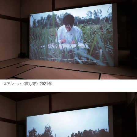
スアン・ハ《渡し守》2021年