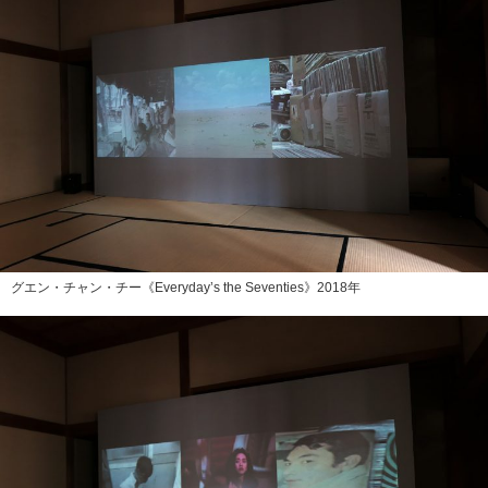
グエン・チャン・チー《Everyday’s the Seventies》2018年