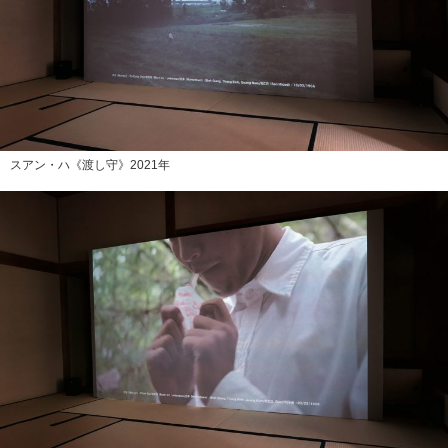
スアン・ハ《渡し守》2021年