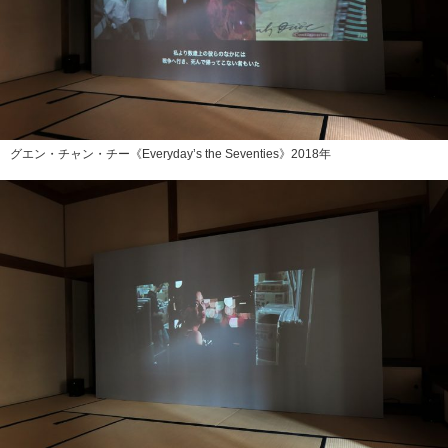
グエン・チャン・チー《Everyday’s the Seventies》2018年