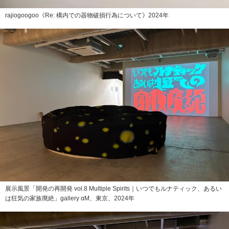
rajiogoogoo《Re: 構内での器物破損行為について》2024年
展示風景「開発の再開発 vol.8 Multiple Spirits｜いつでもルナティック、あるい
は狂気の家族廃絶」gallery αM、東京、2024年