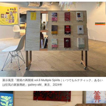
展示風景「開発の再開発 vol.8 Multiple Spirits｜いつでもルナティック、あるい
は狂気の家族廃絶」gallery αM、東京、2024年