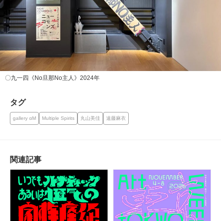
〇九一四《No旦那No主人》2024年
タグ
gallery αM
Multiple Spirits
丸山美佳
遠藤麻衣
関連記事