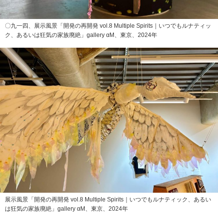
〇九一四、展示風景「開発の再開発 vol.8 Multiple Spirits｜いつでもルナティッ
ク、あるいは狂気の家族廃絶」gallery αM、東京、2024年
展示風景「開発の再開発 vol.8 Multiple Spirits｜いつでもルナティック、あるい
は狂気の家族廃絶」gallery αM、東京、2024年