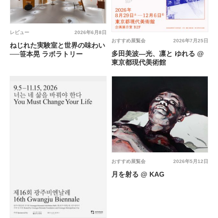
レビュー
2026年6月8日
おすすめ展覧会
2026年7月25日
ねじれた実験室と世界の味わい
多田美波―光、凛と ゆれる @
──笹本晃 ラボラトリー
東京都現代美術館
おすすめ展覧会
2026年5月12日
月を射る @ KAG