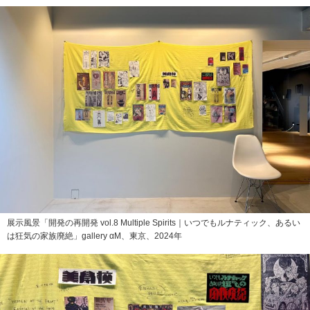
展示風景「開発の再開発 vol.8 Multiple Spirits｜いつでもルナティック、あるい
は狂気の家族廃絶」gallery αM、東京、2024年