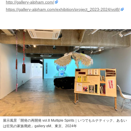
http://gallery-alpham.com/
https://gallery-alpham.com/exhibition/project_2023-2024/vol8/
展示風景「開発の再開発 vol.8 Multiple Spirits｜いつでもルナティック、あるい
は狂気の家族廃絶」gallery αM、東京、2024年