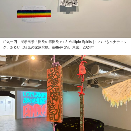
〇九一四、展示風景「開発の再開発 vol.8 Multiple Spirits｜いつでもルナティッ
ク、あるいは狂気の家族廃絶」gallery αM、東京、2024年