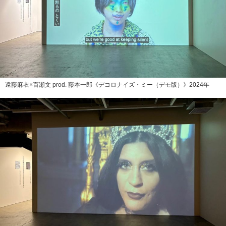
遠藤麻衣×百瀬文 prod. 藤本一郎《デコロナイズ・ミー（デモ版）》2024年