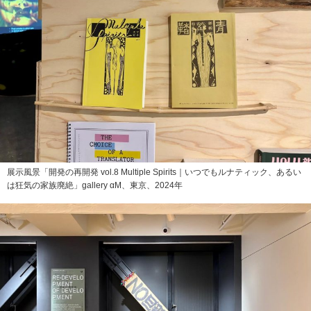
展示風景「開発の再開発 vol.8 Multiple Spirits｜いつでもルナティック、あるい
は狂気の家族廃絶」gallery αM、東京、2024年