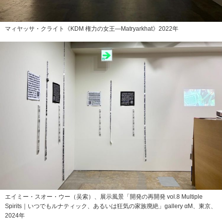
マィヤッサ・クライト《KDM 権力の女王—Matryarkhat》2022年
エイミー・スオー・ウー（吴索）、展示風景「開発の再開発 vol.8 Multiple
Spirits｜いつでもルナティック、あるいは狂気の家族廃絶」gallery αM、東京、
2024年