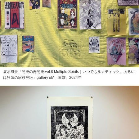
展示風景「開発の再開発 vol.8 Multiple Spirits｜いつでもルナティック、あるい
は狂気の家族廃絶」gallery αM、東京、2024年