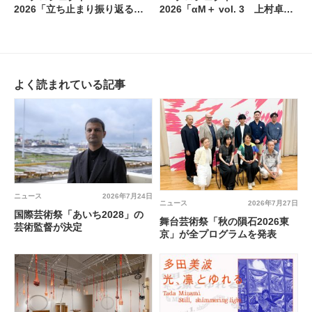
2026「立ち止まり振り返る、
2026「αM＋ vol. 3 上村卓大
そして前を向く vol.5 飯川雄大
｜息をする／ように」@
｜デコレータークラブ：すべて
gallery αM
違う姿」 @ gallery αＭ
よく読まれている記事
ニュース
2026年7月24日
ニュース
2026年7月27日
国際芸術祭「あいち2028」の
舞台芸術祭「秋の隕石2026東
芸術監督が決定
京」が全プログラムを発表