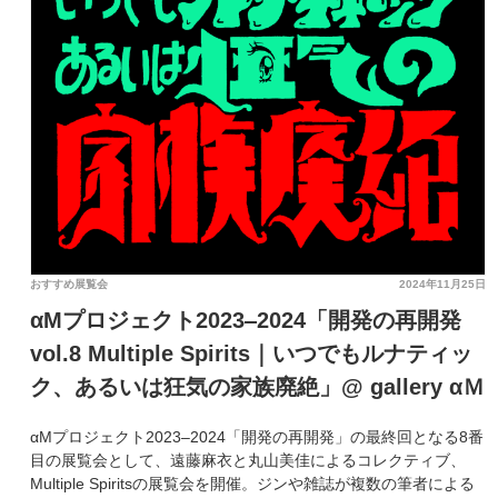
おすすめ展覧会
2024年11月25日
αMプロジェクト2023‒2024「開発の再開発
vol.8 Multiple Spirits｜いつでもルナティッ
ク、あるいは狂気の家族廃絶」@ gallery αＭ
αMプロジェクト2023‒2024「開発の再開発」の最終回となる8番
目の展覧会として、遠藤麻衣と丸山美佳によるコレクティブ、
Multiple Spiritsの展覧会を開催。ジンや雑誌が複数の筆者による