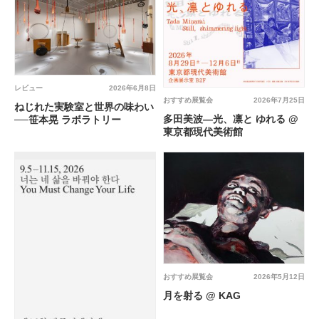
レビュー
2026年6月8日
おすすめ展覧会
2026年7月25日
ねじれた実験室と世界の味わい
多田美波―光、凛と ゆれる @
──笹本晃 ラボラトリー
東京都現代美術館
おすすめ展覧会
2026年5月12日
月を射る @ KAG