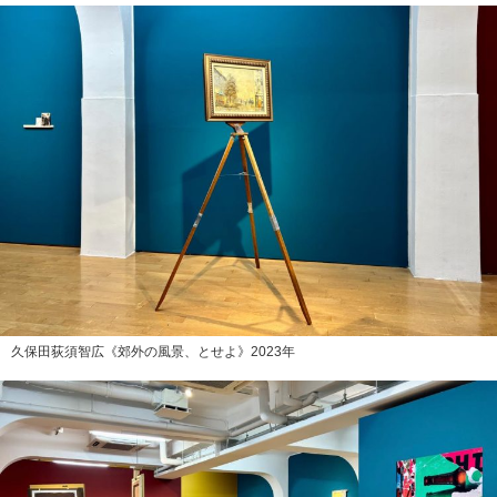
久保田荻須智広《郊外の風景、とせよ》2023年