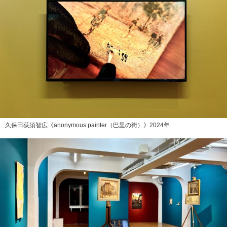
久保田荻須智広《anonymous painter（巴里の街）》2024年