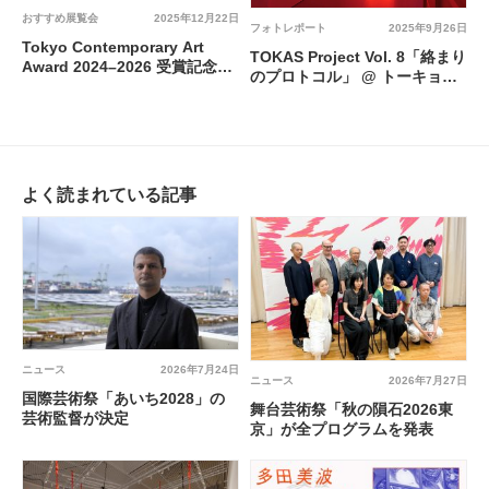
おすすめ展覧会
2025年12月22日
フォトレポート
2025年9月26日
Tokyo Contemporary Art
TOKAS Project Vol. 8「絡まり
Award 2024–2026 受賞記念展
のプロトコル」 @ トーキョー
「湿地」（梅田哲也、呉夏枝）
アーツアンドスペース本郷
@ 東京都現代美術館
よく読まれている記事
ニュース
2026年7月24日
ニュース
2026年7月27日
国際芸術祭「あいち2028」の
舞台芸術祭「秋の隕石2026東
芸術監督が決定
京」が全プログラムを発表