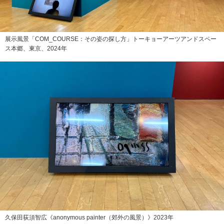
展示風景「COM_COURSE：その姿の探し方」トーキョーアーツアンドスペー
ス本郷、東京、2024年
久保田荻須智広《anonymous painter（郊外の風景）》2023年