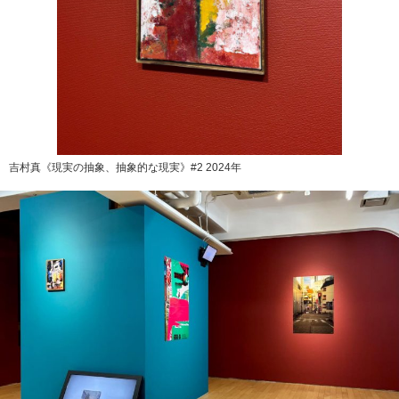
吉村真《現実の抽象、抽象的な現実》#2 2024年