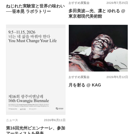
おすすめ展覧会
2026年7月25日
ねじれた実験室と世界の味わい
多田美波―光、凛と ゆれる @
──笹本晃 ラボラトリー
東京都現代美術館
おすすめ展覧会
2026年5月12日
月を射る @ KAG
ニュース
2026年6月11日
第16回光州ビエンナーレ、参加
アーティストを発表