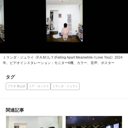
ミランダ・ジュライ《F.A.M.I.L.Y (Falling Apart Meanwhile I Love You)》2024
年、ビデオインスタレーション：モニター6機、カラー、音声、ポスター
タグ
プラダ 青山店
ミア・ロックス
ミランダ・ジュライ
関連記事