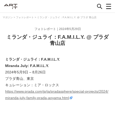
Skip
to
content
マガジン
>
フォトレポート
>
ミランダ・ジュライ：F.A.M.I.L.Y. @ プラダ 青山店
フォトレポート
2024年5月29日
ミランダ・ジュライ：F.A.M.I.L.Y. @ プラダ
青山店
ミランダ・ジュライ：F.A.M.I.L.Y.
Miranda July: F.A.M.I.L.Y.
2024年5月9日 – 8月26日
プラダ青山、東京
キュレーション：ミア・ロックス
https://www.prada.com/jp/ja/pradasphere/special-projects/2024/
miranda-july-family-prada-aoyama.html