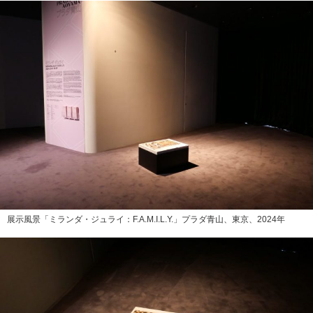
展示風景「ミランダ・ジュライ：F.A.M.I.L.Y.」プラダ青山、東京、2024年