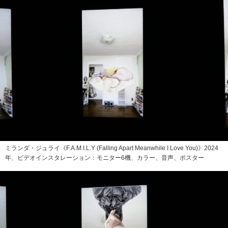
ミランダ・ジュライ《F.A.M.I.L.Y (Falling Apart Meanwhile I Love You)》2024
年、ビデオインスタレーション：モニター6機、カラー、音声、ポスター