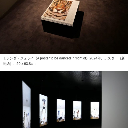
ミランダ・ジュライ《A poster to be danced in front of》2024年、ポスター（新
聞紙）、50 x 63.8cm