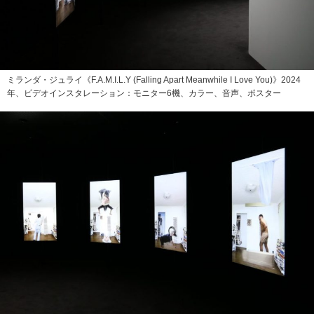
ミランダ・ジュライ《F.A.M.I.L.Y (Falling Apart Meanwhile I Love You)》2024
年、ビデオインスタレーション：モニター6機、カラー、音声、ポスター